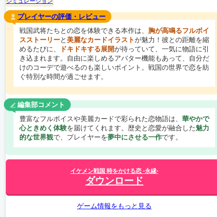
シミュレーション
プレイヤーの評価・レビュー
戦国武将たちとの恋を体験できる本作は、
胸が高鳴るフルボイ
スストーリー
と
美麗なカードイラスト
が魅力！彼との距離を縮
めるたびに、
ドキドキする展開
が待っていて、一気に物語に引
き込まれます。自由に楽しめるアバター機能もあって、自分だ
けのコーデで遊べるのも楽しいポイント。戦国の世界で恋を紡
ぐ特別な時間が過ごせます。
編集部コメント
豊富なフルボイスや美麗カードで彩られた恋物語は、
華やかで
心ときめく体験
を届けてくれます。歴史と恋愛が融合した
魅力
的な世界観
で、プレイヤーを
夢中にさせる一作
です。
イケメン戦国 時をかける恋 -永縁-
ダウンロード
ゲーム情報をもっと見る