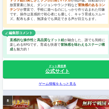
ドット絵の美しさ
と
テンポの良いバトル
が高評価。自動進行の
放置要素に加え、ダンジョンやランク戦など
冒険感のあるコン
テンツ
が豊富で、手軽に遊べるのにしっかり作り込まれた印象
です。操作は直感的で初心者にも優しく、キャラ育成もスムー
ズ。配布も多く、無課金でも満足できる声が目立ちます。
編集部コメント
直感的な操作性
と
高品質なドット絵
が融合した、誰でも気軽に
楽しめるRPGです。育成も快適で
冒険感を味わえるステージ構
成
も魅力的！
ドット異世界
公式サイト
ゲーム情報をもっと見る
8