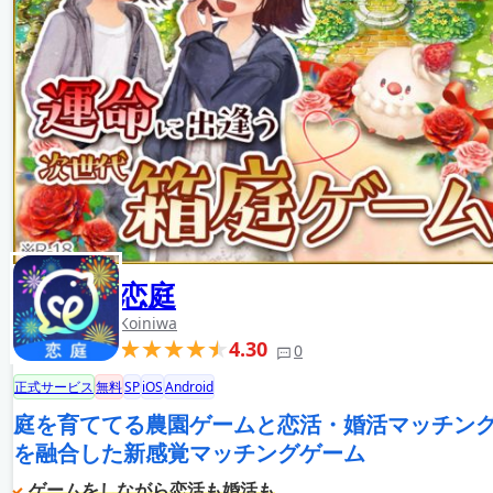
恋庭
Koiniwa
4.30
0
正式サービス
無料
SP
iOS
Android
庭を育ててる農園ゲームと恋活・婚活マッチン
を融合した新感覚マッチングゲーム
ゲームをしながら恋活も婚活も