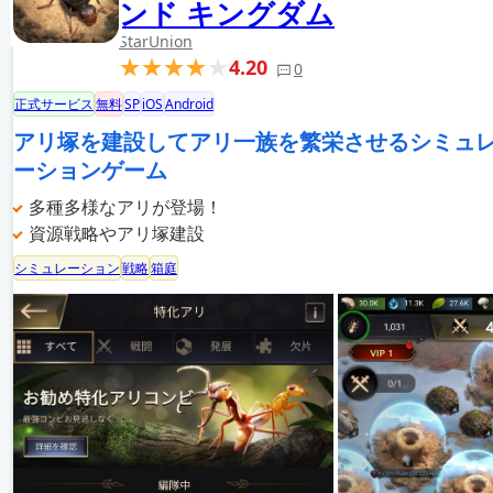
ンド キングダム
StarUnion
4.20
0
正式サービス
無料
SP
iOS
Android
アリ塚を建設してアリ一族を繁栄させるシミュ
ーションゲーム
多種多様なアリが登場！
資源戦略やアリ塚建設
シミュレーション
戦略
箱庭