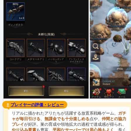
プレイヤーの評価・レビュー
リアルに描かれたアリたちが活躍する放置系戦略ゲーム。
ガチ
ャが毎日引ける
、
無課金でも十分楽しめる
点や、
仲間との協力
プレイ
が好評。巣の育成や領地拡大の過程で達成感が得られ、
やり込み要素
も豊富。
平和なサーバーでは居心地もよく
、長く