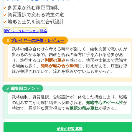
多要素が絡む家臣団編制
資質選択で変わる城主の道
地形と士気を読む合戦設計
RPG
シミュレーション
戦略
プレイヤーの評価・レビュー
武将の組み合わせを考える時間が楽しく、編制次第で戦い方が
変わるのが印象的。内政と合戦の両方に手を入れる必要があ
り、進行するほど
判断の重み
を感じる。地形や士気まで意識す
る場面も多く、
知略が噛み合う瞬間
に手応えがある。序盤は導
線が整理されていて、流れを掴みやすい点も良かった。
編集部コメント
武将編制、資質選択、合戦設計が一体化した構造により、戦略
の組み立てが明確に結果へ反映される。
知略中心のゲーム性
が
特徴で、長期的な運営視点でも
選択の積み重ね
が活きる。
信長の野望 真戦