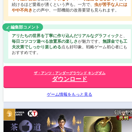
続けるほど愛着が湧くという声も。一方で、
虫が苦手な人には
やや不向き
との声や、一部機能の改善要望も見られます。
編集部コメント
アリたちの世界を丁寧に作り込んだリアルなグラフィック
と、
毎日コツコツ遊べる放置系の楽しさ
が魅力です。
無課金でも工
夫次第でしっかり楽しめる
点も好印象。戦略ゲーム初心者にも
おすすめです。
ザ・アンツ：アンダーグラウンド キングダム
ダウンロード
ゲーム情報をもっと見る
3