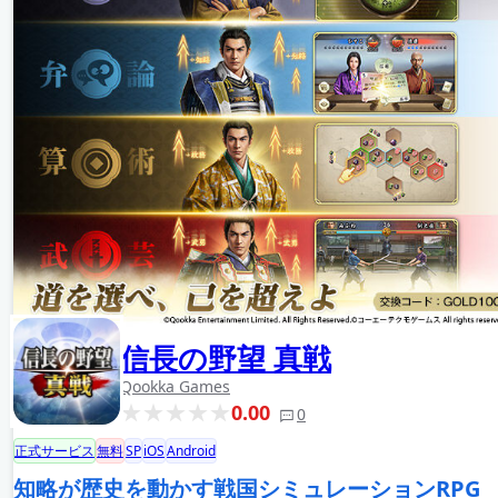
信長の野望 真戦
Qookka Games
0.00
0
正式サービス
無料
SP
iOS
Android
知略が歴史を動かす戦国シミュレーションRPG