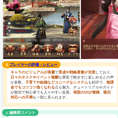
プレイヤーの評価・レビュー
キャラのビジュアルが美麗
で
育成や戦略要素が充実
しており、
日々のタスクやイベント報酬
も豊富で飽きずに楽しめるとの声
が多数。
子育てや結婚などユニークなシステム
も好評で、
無課
金でもコツコツ強くなれる
点も魅力。チュートリアルやガイド
が親切で初心者でも入りやすい反面、
画面のUIが複雑
、
復旧
対応への不満
も一部に見られます。
編集部コメント