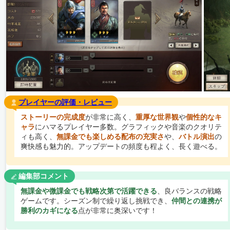
プレイヤーの評価・レビュー
ストーリーの完成度
が非常に高く、
重厚な世界観
や
個性的なキ
ャラ
にハマるプレイヤー多数。グラフィックや音楽のクオリテ
ィも高く、
無課金でも楽しめる配布の充実さ
や、
バトル演出
の
爽快感も魅力的。アップデートの頻度も程よく、長く遊べる。
編集部コメント
無課金や微課金でも戦略次第で活躍できる
、良バランスの戦略
ゲームです。シーズン制で繰り返し挑戦でき、
仲間との連携が
勝利のカギになる
点が非常に奥深いです！