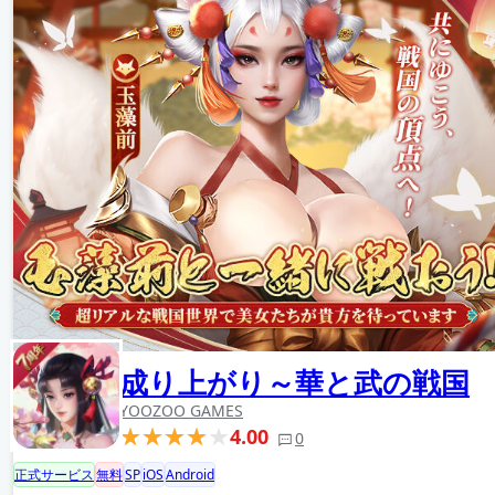
成り上がり～華と武の戦国
YOOZOO GAMES
4.00
0
正式サービス
無料
SP
iOS
Android