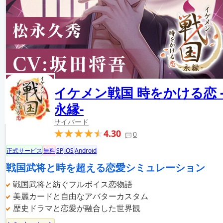
イケメン戦国 時をかける恋 
永縁-
サイバード
4.30
0
正式サービス
無料
SP
iOS
Android
戦国武将と時を超える恋愛シミュレーション
戦国武将と紡ぐフルボイス恋物語
美麗カードと自由なアバターカスタム
歴史ドラマと恋愛が融合した世界観