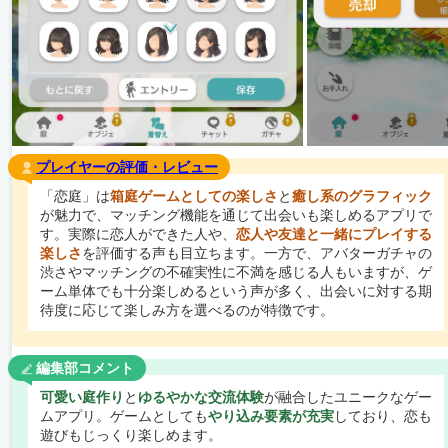
プレイヤーの評価・レビュー
「恋庭」は
箱庭ゲームとしての楽しさ
と
癒し系のグラフィック
が魅力で、マッチング機能を通じて出会いも楽しめるアプリで
す。実際に恋人ができた人や、
恋人や友達と一緒にプレイする
楽しさ
を評価する声も目立ちます。一方で、アバターガチャの
渋さやマッチングの不確実性に不満を感じる人もいますが、ゲ
ーム単体でも十分楽しめるという声が多く、出会いに対する期
待度に応じて楽しみ方を選べるのが特徴です。
編集部コメント
可愛い庭作り
と
ゆるやかな交流体験
が融合したユニークなゲー
ムアプリ。ゲームとしても
やり込み要素が充実
しており、恋も
遊びもじっくり楽しめます。