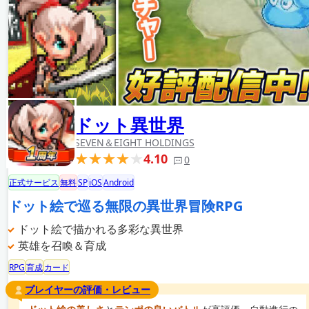
ドット異世界
SEVEN＆EIGHT HOLDINGS
4.10
0
正式サービス
無料
SP
iOS
Android
ドット絵で巡る無限の異世界冒険RPG
ドット絵で描かれる多彩な異世界
英雄を召喚＆育成
RPG
育成
カード
プレイヤーの評価・レビュー