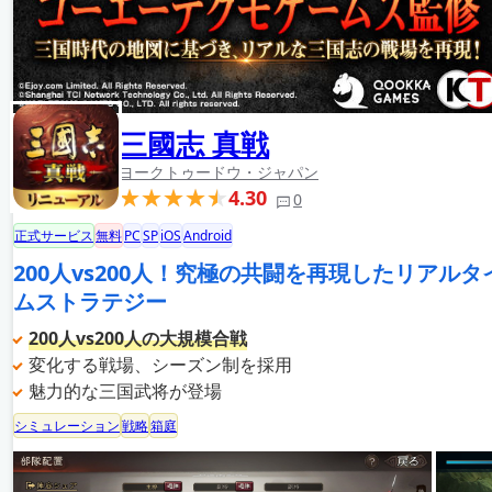
三國志 真戦
ヨークトゥードウ・ジャパン
4.30
0
正式サービス
無料
PC
SP
iOS
Android
200人vs200人！究極の共闘を再現したリアルタ
ムストラテジー
200人vs200人の大規模合戦
変化する戦場、シーズン制を採用
魅力的な三国武将が登場
シミュレーション
戦略
箱庭