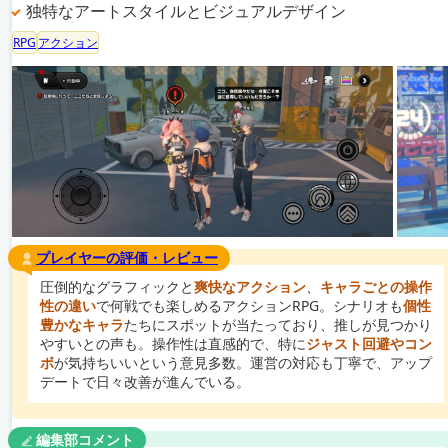
独特なアートスタイルとビジュアルデザイン
RPG
アクション
プレイヤーの評価・レビュー
圧倒的なグラフィックと
爽快なアクション
、
キャラごとの操作
性の違い
で何戦でも楽しめるアクションRPG。シナリオも
個性
豊かなキャラ
たちにスポットが当たっており、推しが見つかり
やすいとの声も。操作性は直感的で、特に
ジャスト回避やコン
ボ
が気持ちいいという意見多数。運営の対応も丁寧で、アップ
デートで日々改善が進んでいる。
編集部コメント