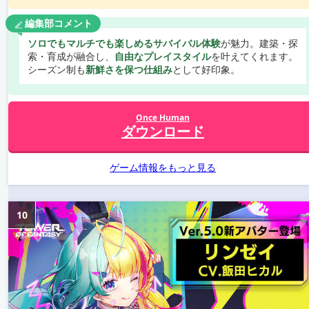
編集部コメント
ソロでもマルチでも楽しめるサバイバル体験
が魅力。建築・探
索・育成が融合し、
自由なプレイスタイル
を叶えてくれます。
シーズン制も
新鮮さを保つ仕組み
として好印象。
Once Human
ダウンロード
ゲーム情報をもっと見る
10