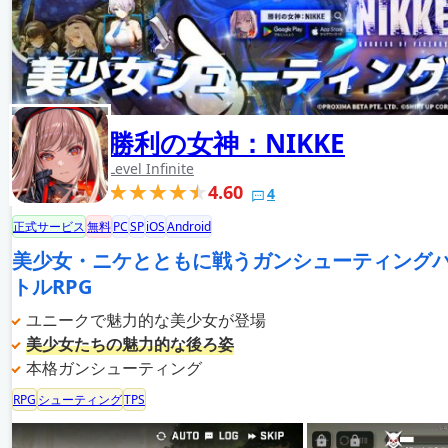
勝利の女神：NIKKE
Level Infinite
4.60
4
正式サービス
無料
PC
SP
iOS
Android
美少女・ニケとともに戦うガンシューティング
トルRPG
ユニークで魅力的な美少女が登場
美少女たちの魅力的な後ろ姿
本格ガンシューティング
RPG
シューティング
TPS