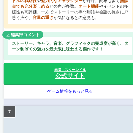
トルの戦略性
や
魅力的なキャラクター
が好評。配布も多く
無課
金でも充分楽しめる
との声が多数。
オート機能
やイベントの多
様性も高評価。一方でストーリーの専門用語や会話の長さに戸
惑う声や、
容量の重さ
が気になるとの意見も。
編集部コメント
ストーリー、キャラ、音楽、グラフィックの完成度が高く、タ
ーン制RPGの魅力を最大限に味わえる傑作です！
崩壊：スターレイル
公式サイト
ゲーム情報をもっと見る
7