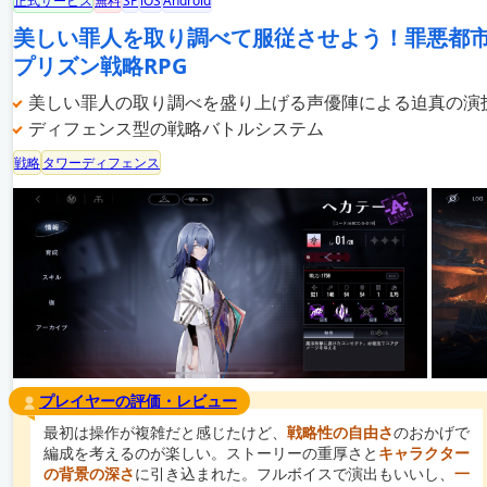
正式サービス
無料
SP
iOS
Android
美しい罪人を取り調べて服従させよう！罪悪都
プリズン戦略RPG
美しい罪人の取り調べを盛り上げる声優陣による迫真の演
ディフェンス型の戦略バトルシステム
戦略
タワーディフェンス
プレイヤーの評価・レビュー
最初は操作が複雑だと感じたけど、
戦略性の自由さ
のおかげで
編成を考えるのが楽しい。ストーリーの重厚さと
キャラクター
の背景の深さ
に引き込まれた。フルボイスで演出もいいし、
一