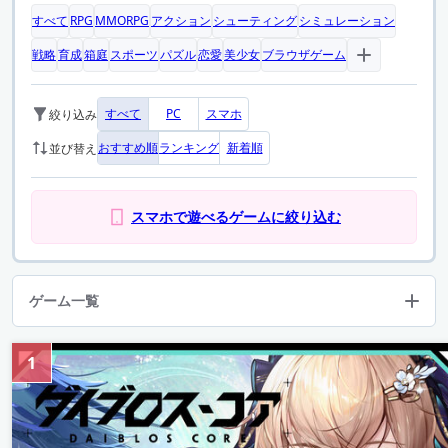
すべて
RPG
MMORPG
アクション
シューティング
シミュレーション
戦略
育成
箱庭
スポーツ
パズル
恋愛
美少女
ブラウザゲーム
すべて
PC
スマホ
絞り込み
おすすめ順
ランキング
新着順
並び替え
スマホで遊べるゲームに絞り込む
ゲーム一覧
1