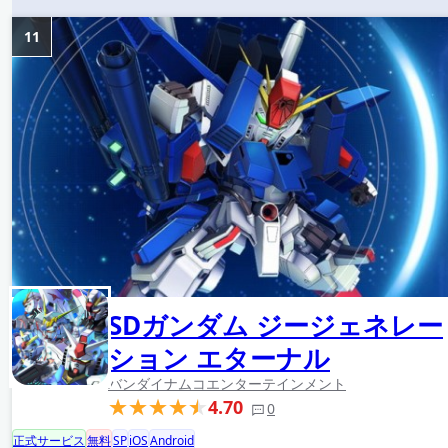
11
SDガンダム ジージェネレー
ション エターナル
バンダイナムコエンターテインメント
4.70
0
正式サービス
無料
SP
iOS
Android