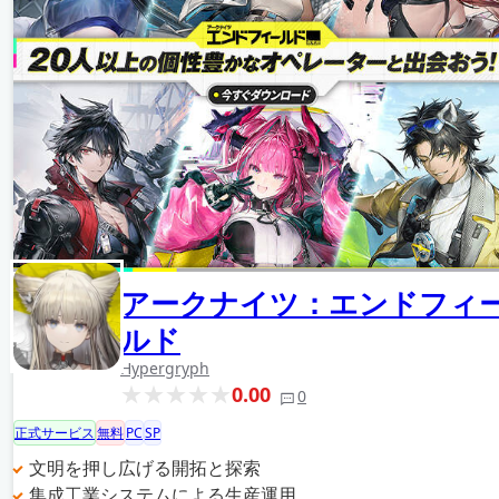
アークナイツ：エンドフィ
ルド
Hypergryph
0.00
0
正式サービス
無料
PC
SP
文明を押し広げる開拓と探索
集成工業システムによる生産運用