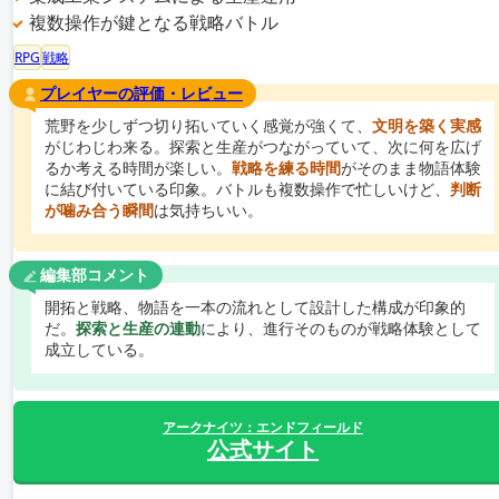
複数操作が鍵となる戦略バトル
RPG
戦略
プレイヤーの評価・レビュー
荒野を少しずつ切り拓いていく感覚が強くて、
文明を築く実感
がじわじわ来る。探索と生産がつながっていて、次に何を広げ
るか考える時間が楽しい。
戦略を練る時間
がそのまま物語体験
に結び付いている印象。バトルも複数操作で忙しいけど、
判断
が噛み合う瞬間
は気持ちいい。
編集部コメント
開拓と戦略、物語を一本の流れとして設計した構成が印象的
だ。
探索と生産の連動
により、進行そのものが戦略体験として
成立している。
アークナイツ：エンドフィールド
公式サイト