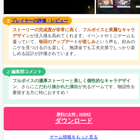
プレイヤーの評価・レビュー
ストーリーの完成度が非常に高く
、
フルボイスと美麗なキャラ
デザイン
が没入感を高めてくれます。イベントやミニゲームも
凝っていて、
毎回のアップデートが楽しみ
という声も。好みの
ニケを見つけるのも楽しく、無課金でも工夫次第でしっかり楽
しめる設計が評価されています。
編集部コメント
フルボイスの濃厚ストーリー
と
美しく個性的なキャラデザイ
ン
、さらに
こだわり抜かれた演出
が光るゲームです。物語性を
重視する方に特におすすめ！
勝利の女神：NIKKE
ダウンロード
ゲーム情報をもっと見る