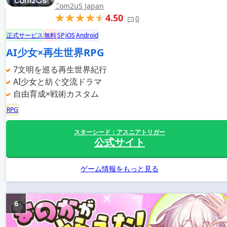
Com2uS Japan
4.50
0
正式サービス
無料
SP
iOS
Android
AI少女×再生世界RPG
7文明を巡る再生世界紀行
AI少女と紡ぐ交流ドラマ
自由育成×戦術カスタム
RPG
スターシード：アスニアトリガー
公式サイト
ゲーム情報をもっと見る
6