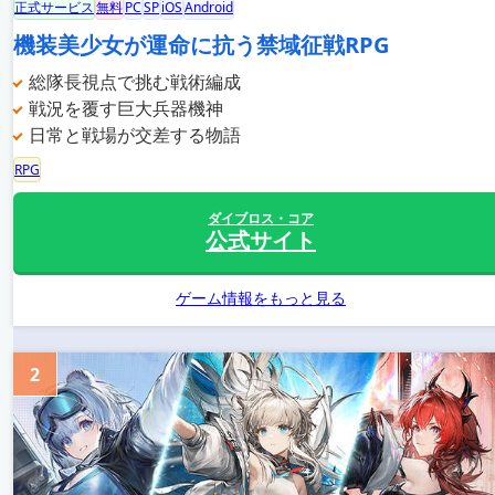
正式サービス
無料
PC
SP
iOS
Android
機装美少女が運命に抗う禁域征戦RPG
総隊長視点で挑む戦術編成
戦況を覆す巨大兵器機神
日常と戦場が交差する物語
RPG
ダイブロス・コア
公式サイト
ゲーム情報をもっと見る
2