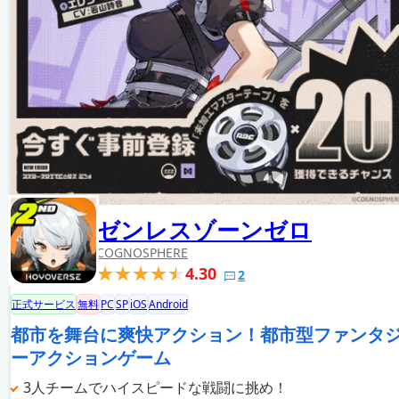
ゼンレスゾーンゼロ
COGNOSPHERE
4.30
2
正式サービス
無料
PC
SP
iOS
Android
都市を舞台に爽快アクション！都市型ファンタ
ーアクションゲーム
3人チームでハイスピードな戦闘に挑め！