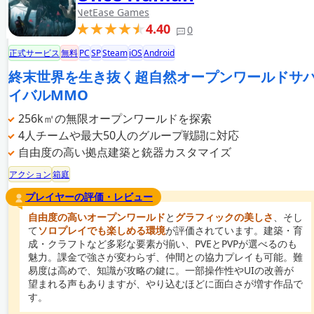
NetEase Games
4.40
0
正式サービス
無料
PC
SP
Steam
iOS
Android
終末世界を生き抜く超自然オープンワールドサ
イバルMMO
256k㎡の無限オープンワールドを探索
4人チームや最大50人のグループ戦闘に対応
自由度の高い拠点建築と銃器カスタマイズ
アクション
箱庭
プレイヤーの評価・レビュー
自由度の高いオープンワールド
と
グラフィックの美しさ
、そし
て
ソロプレイでも楽しめる環境
が評価されています。建築・育
成・クラフトなど多彩な要素が揃い、PVEとPVPが選べるのも
魅力。課金で強さが変わらず、仲間との協力プレイも可能。難
易度は高めで、知識が攻略の鍵に。一部操作性やUIの改善が
望まれる声もありますが、やり込むほどに面白さが増す作品で
す。