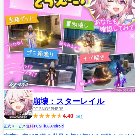
崩壊：スターレイル
COGNOSPHERE
4.40
1
正式サービス
無料
PC
SP
iOS
Android