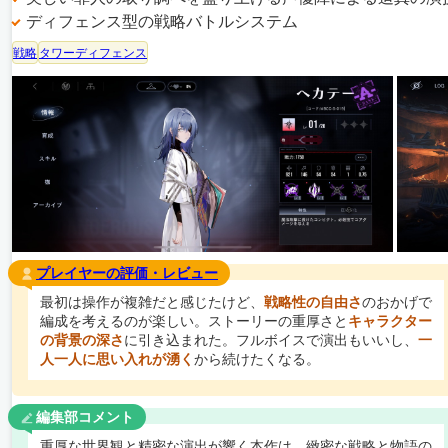
ディフェンス型の戦略バトルシステム
戦略
タワーディフェンス
プレイヤーの評価・レビュー
最初は操作が複雑だと感じたけど、
戦略性の自由さ
のおかげで
編成を考えるのが楽しい。ストーリーの重厚さと
キャラクター
の背景の深さ
に引き込まれた。フルボイスで演出もいいし、
一
人一人に思い入れが湧く
から続けたくなる。
編集部コメント
重厚な世界観と精密な演出が響く本作は、緻密な戦略と物語の