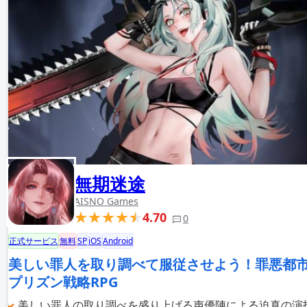
無期迷途
AISNO Games
4.70
0
正式サービス
無料
SP
iOS
Android
美しい罪人を取り調べて服従させよう！罪悪都
プリズン戦略RPG
美しい罪人の取り調べを盛り上げる声優陣による迫真の演