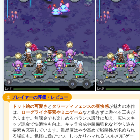
プレイヤーの評価・レビュー
ドット絵の可愛さ
と
タワーディフェンスの爽快感
が魅力の本作
は、
ローグライク要素やミニゲーム
など飽きずに遊べる工夫が
光ります。無課金でも楽しめるバランス設計に加え、広告スキ
ップ課金で快適性も向上。キャラ合成や装備強化などやり込み
要素も充実しています。難易度はやや高めで戦略性が求められ
る場面も。気軽に遊びつつ、しっかりハマれる“スルメ系”ゲー