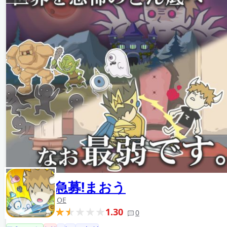
急募!まおう
JOE
1.30
0