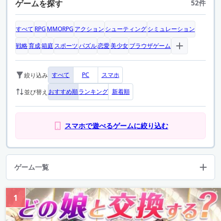
ゲームを探す
52件
すべて
RPG
MMORPG
アクション
シューティング
シミュレーション
戦略
育成
箱庭
スポーツ
パズル
恋愛
美少女
ブラウザゲーム
すべて
PC
スマホ
絞り込み
おすすめ順
ランキング
新着順
並び替え
スマホで遊べるゲームに絞り込む
ゲーム一覧
1