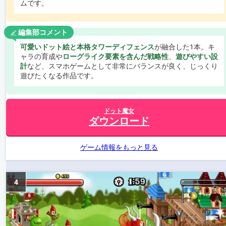
ムです。
編集部コメント
可愛いドット絵と本格タワーディフェンス
が融合した1本。キ
ャラの育成や
ローグライク要素を含んだ戦略性
、
遊びやすい設
計
など、スマホゲームとして非常にバランスが良く、じっくり
遊びたくなる作品です。
ドット魔女
ダウンロード
ゲーム情報をもっと見る
4