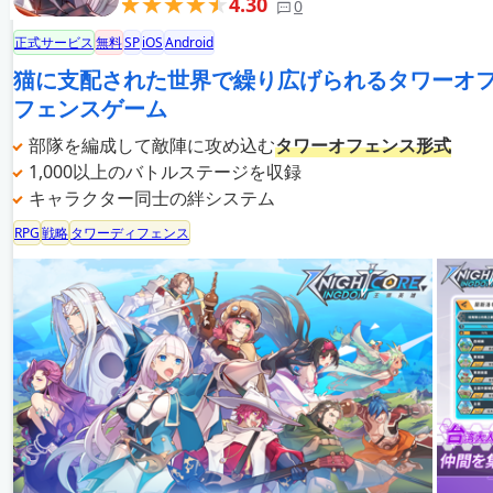
4.30
0
正式サービス
無料
SP
iOS
Android
猫に支配された世界で繰り広げられるタワーオ
フェンスゲーム
部隊を編成して敵陣に攻め込む
タワーオフェンス形式
1,000以上のバトルステージを収録
キャラクター同士の絆システム
RPG
戦略
タワーディフェンス