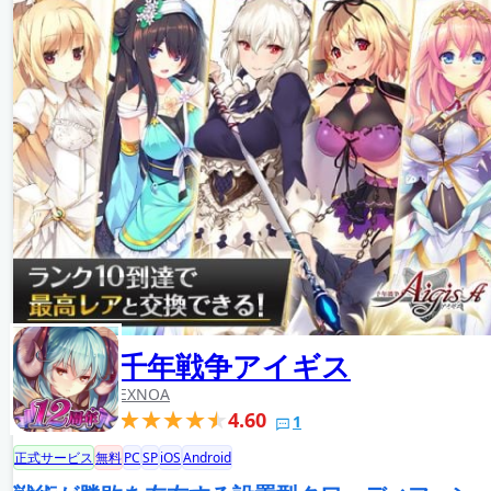
千年戦争アイギス
EXNOA
4.60
1
正式サービス
無料
PC
SP
iOS
Android