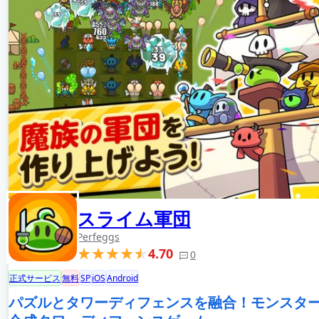
スライム軍団
Perfeggs
4.70
0
正式サービス
無料
SP
iOS
Android
パズルとタワーディフェンスを融合！モンスタ