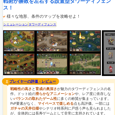
戦術が勝敗を左右する設置型タワーディフェン
ス！
様々な地形、条件のマップを攻略せよ！
シミュレーション
タワーディフェンス
プレイヤーの評価・レビュー
戦略性の高さ
と
育成の奥深さ
が魅力のタワーディフェンスの名
作。ドット絵の
滑らかなアニメーション
や、レア度に依存しな
い
バランスの取れたゲーム性
に多くの称賛が集まっています。
PvP要素がなく、
マイペースで楽しめる
点も高評価。一部には
ガチャの天井仕様
やシナリオ時系列に戸惑う声も見られました
が、全体的には長寿ゲームとして非常に支持されています。