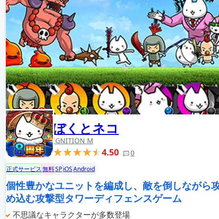
ぼくとネコ
IGNITION M
4.50
0
正式サービス
無料
SP
iOS
Android
個性豊かなユニットを編成し、敵を倒しながら
め込む攻撃型タワーディフェンスゲーム
不思議なキャラクターが多数登場