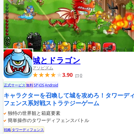
城とドラゴン
アソビズム
3.90
0
正式サービス
無料
SP
iOS
Android
キャラクターを召喚して城を攻めろ！タワーデ
フェンス系対戦ストラテジーゲーム
独特の世界観と箱庭要素
簡単操作のタワーディフェンスバトル
戦略
タワーディフェンス