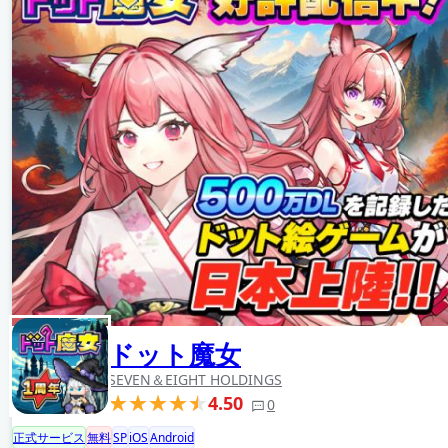
ドット魔女
SEVEN＆EIGHT HOLDINGS
4.50
0
正式サービス
無料
SP
iOS
Android