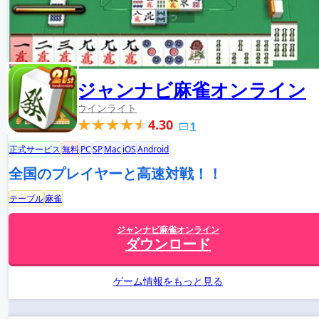
ジャンナビ麻雀オンライン
ウインライト
4.30
1
正式サービス
無料
PC
SP
Mac
iOS
Android
全国のプレイヤーと高速対戦！！
テーブル
麻雀
ジャンナビ麻雀オンライン
ダウンロード
ゲーム情報をもっと見る