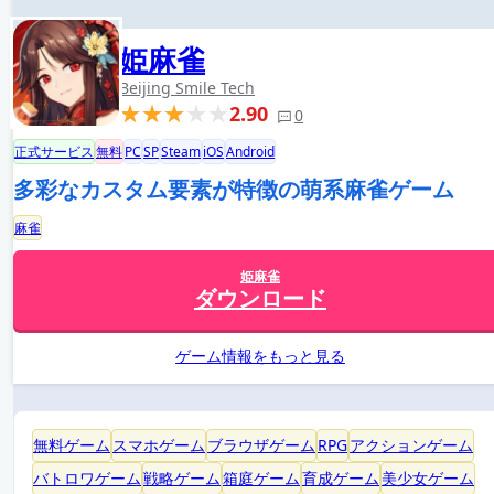
姫麻雀
Beijing Smile Tech
2.90
0
正式サービス
無料
PC
SP
Steam
iOS
Android
多彩なカスタム要素が特徴の萌系麻雀ゲーム
麻雀
姫麻雀
ダウンロード
ゲーム情報をもっと見る
無料ゲーム
スマホゲーム
ブラウザゲーム
RPG
アクションゲーム
バトロワゲーム
戦略ゲーム
箱庭ゲーム
育成ゲーム
美少女ゲーム