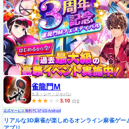
雀龍門M
エヌ・シー・ジャパン
3.10
0
正式サービス
無料
PC
SP
iOS
Android
リアルな3D麻雀が楽しめるオンライン麻雀ゲー
アプリ