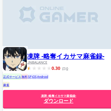
凍牌 -略奪イカサマ麻雀録-
UNBALANCE
0.30
0
正式サービス
無料
SP
iOS
Android
麻雀
凍牌 -略奪イカサマ麻雀録-
ダウンロード