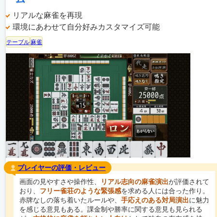
リアルな麻雀を再現
環境にあわせて自分好みカスタマイズ可能
テーブル
麻雀
プレイヤーの評価・レビュー
画面の見やすさや操作性、
リアル志向の麻雀演出
が評価されて
おり、
フリー雀荘のような緊張感
を求める人には合った作り。
赤牌なしの落ち着いたルールや、
手応えのある対局演出
に魅力
を感じる意見もある。課金制や勝率に関する意見も見られる