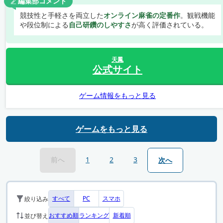
編集部コメント
競技性と手軽さを両立した
オンライン麻雀の定番作
。観戦機能
や段位制による
自己研鑽のしやすさ
が高く評価されている。
天鳳
公式サイト
ゲーム情報をもっと見る
ゲームをもっと見る
前へ
1
2
3
次へ
すべて
PC
スマホ
絞り込み
おすすめ順
ランキング
新着順
並び替え