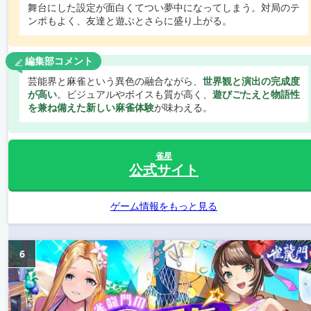
舞台にした設定が面白くてつい夢中になってしまう。対局のテ
ンポもよく、友達と遊ぶとさらに盛り上がる。
編集部コメント
芸能界と麻雀という異色の融合ながら、
世界観と演出の完成度
が高い
。ビジュアルやボイスも質が高く、
遊びごたえと物語性
を兼ね備えた新しい麻雀体験
が味わえる。
雀星
公式サイト
ゲーム情報をもっと見る
6