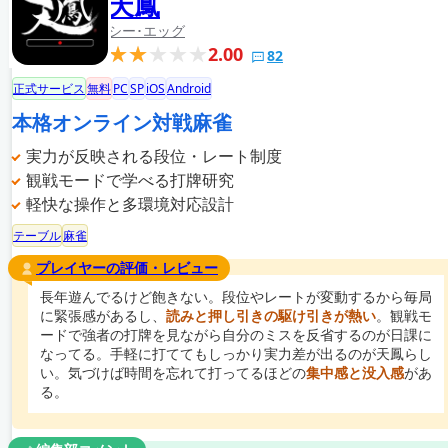
天鳳
シー･エッグ
2.00
82
正式サービス
無料
PC
SP
iOS
Android
本格オンライン対戦麻雀
実力が反映される段位・レート制度
観戦モードで学べる打牌研究
軽快な操作と多環境対応設計
テーブル
麻雀
プレイヤーの評価・レビュー
長年遊んでるけど飽きない。段位やレートが変動するから毎局
に緊張感があるし、
読みと押し引きの駆け引きが熱い
。観戦モ
ードで強者の打牌を見ながら自分のミスを反省するのが日課に
なってる。手軽に打ててもしっかり実力差が出るのが天鳳らし
い。気づけば時間を忘れて打ってるほどの
集中感と没入感
があ
る。