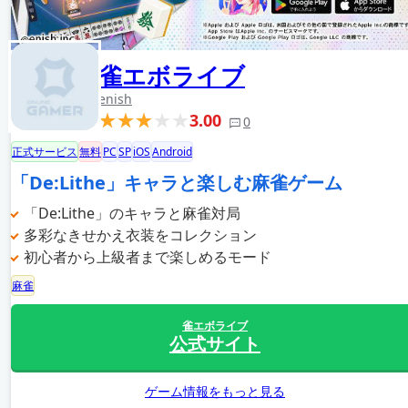
雀エボライブ
enish
3.00
0
正式サービス
無料
PC
SP
iOS
Android
「De:Lithe」キャラと楽しむ麻雀ゲーム
「De:Lithe」のキャラと麻雀対局
多彩なきせかえ衣装をコレクション
初心者から上級者まで楽しめるモード
麻雀
雀エボライブ
公式サイト
ゲーム情報をもっと見る