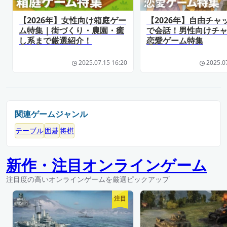
【2026年】女性向け箱庭ゲー
【2026年】自由チャ
ム特集｜街づくり・農園・癒
で会話！男性向けチ
し系まで厳選紹介！
恋愛ゲーム特集
2025.07.15 16:20
2025.0
関連ゲームジャンル
テーブル
囲碁
将棋
新作・注目オンラインゲーム
注目度の高いオンラインゲームを厳選ピックアップ
注目