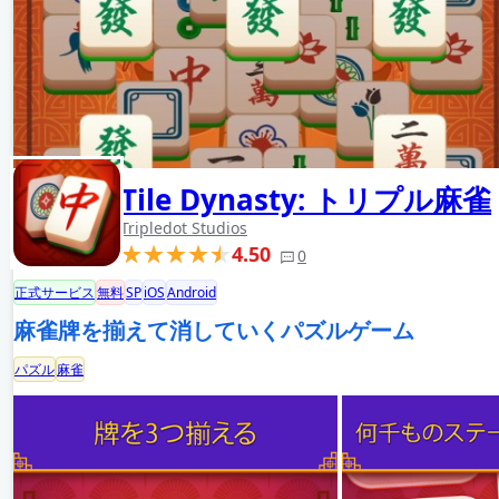
Tile Dynasty: トリプル麻雀
Tripledot Studios
4.50
0
正式サービス
無料
SP
iOS
Android
麻雀牌を揃えて消していくパズルゲーム
パズル
麻雀