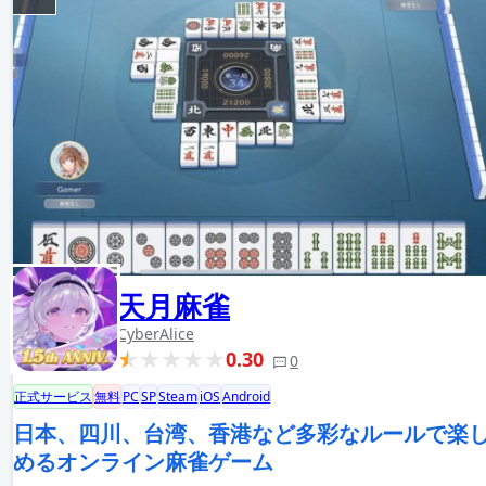
天月麻雀
CyberAlice
0.30
0
正式サービス
無料
PC
SP
Steam
iOS
Android
日本、四川、台湾、香港など多彩なルールで楽
めるオンライン麻雀ゲーム