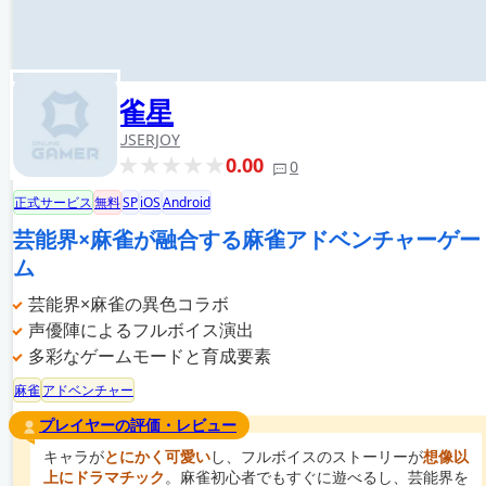
雀星
USERJOY
0.00
0
正式サービス
無料
SP
iOS
Android
芸能界×麻雀が融合する麻雀アドベンチャーゲー
ム
芸能界×麻雀の異色コラボ
声優陣によるフルボイス演出
多彩なゲームモードと育成要素
麻雀
アドベンチャー
プレイヤーの評価・レビュー
キャラが
とにかく可愛い
し、フルボイスのストーリーが
想像以
上にドラマチック
。麻雀初心者でもすぐに遊べるし、芸能界を