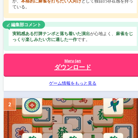
が、
本格的に麻雀を打ちたい人向け
として独自の存在感を持っ
ている。
編集部コメント
実戦感ある打牌テンポと落ち着いた演出
が心地よく、
麻雀をじ
っくり楽しみたい方に適した一作
です。
Maru-Jan
ダウンロード
ゲーム情報をもっと見る
2