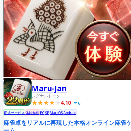
Maru-Jan
シグナルトーク
4.10
6
正式サービス
体験無料
PC
SP
Mac
iOS
Android
麻雀卓をリアルに再現した本格オンライン麻雀
ーム