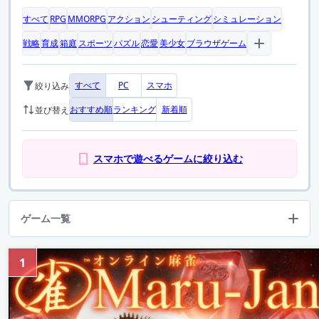
すべて
RPG
MMORPG
アクション
シューティング
シミュレーション
戦略
育成
箱庭
スポーツ
パズル
恋愛
美少女
ブラウザゲーム
すべて
PC
スマホ
絞り込み
おすすめ順
ランキング
新着順
並び替え
スマホで遊べるゲームに絞り込む
ゲーム一覧
1