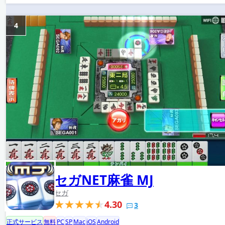
4
セガNET麻雀 MJ
セガ
4.30
3
正式サービス
無料
PC
SP
Mac
iOS
Android