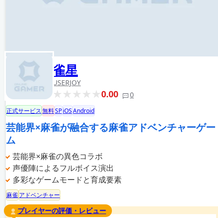
雀星
USERJOY
0.00
0
正式サービス
無料
SP
iOS
Android
芸能界×麻雀が融合する麻雀アドベンチャーゲー
ム
芸能界×麻雀の異色コラボ
声優陣によるフルボイス演出
多彩なゲームモードと育成要素
麻雀
アドベンチャー
プレイヤーの評価・レビュー