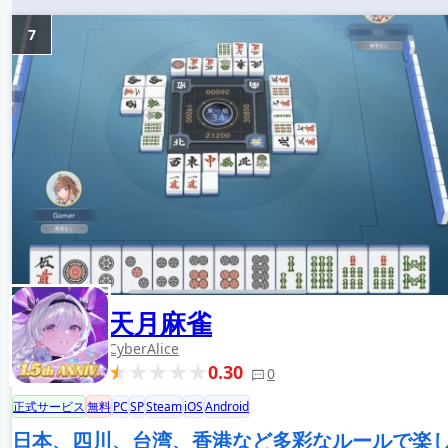
7
天月麻雀
CyberAlice
0.30
0
正式サービス
無料
PC
SP
Steam
iOS
Android
日本、四川、台湾、香港など多彩なルールで楽