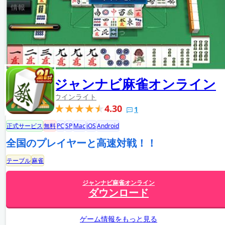
ジャンナビ麻雀オンライン
ウインライト
4.30
1
正式サービス
無料
PC
SP
Mac
iOS
Android
全国のプレイヤーと高速対戦！！
テーブル
麻雀
ジャンナビ麻雀オンライン
ダウンロード
ゲーム情報をもっと見る