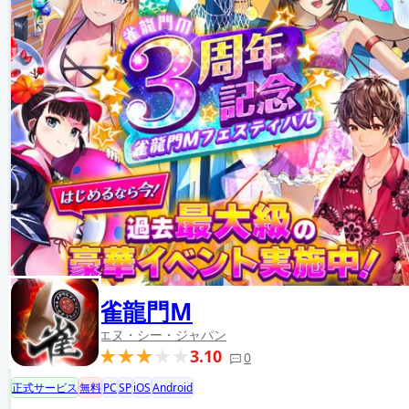
雀龍門M
エヌ・シー・ジャパン
3.10
0
正式サービス
無料
PC
SP
iOS
Android