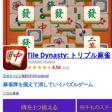
Tile Dynasty: トリプル麻雀
Tripledot Studios
4.50
0
正式サービス
無料
SP
iOS
Android
麻雀牌を揃えて消していくパズルゲーム
パズル
麻雀