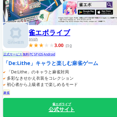
雀エボライブ
enish
3.00
0
正式サービス
無料
PC
SP
iOS
Android
「De:Lithe」キャラと楽しむ麻雀ゲーム
「De:Lithe」のキャラと麻雀対局
多彩なきせかえ衣装をコレクション
初心者から上級者まで楽しめるモード
麻雀
雀エボライブ
公式サイト