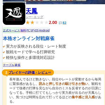
天鳳
シー･エッグ
2.00
82
正式サービス
無料
PC
SP
iOS
Android
本格オンライン対戦麻雀
実力が反映される段位・レート制度
観戦モードで学べる打牌研究
軽快な操作と多環境対応設計
テーブル
麻雀
プレイヤーの評価・レビュー
長年遊んでるけど飽きない。段位やレートが変動するから毎局
に緊張感があるし、
読みと押し引きの駆け引きが熱い
。観戦モ
ードで強者の打牌を見ながら自分のミスを反省するのが日課に
なってる。手軽に打ててもしっかり実力差が出るのが天鳳らし
い。気づけば時間を忘れて打ってるほどの
集中感と没入感
があ
る。