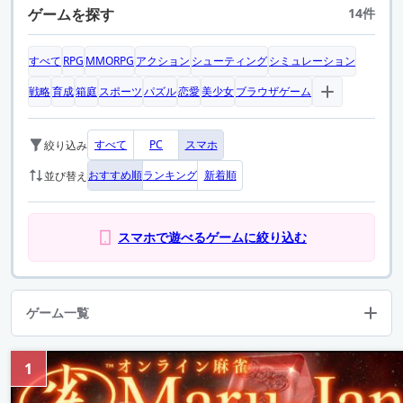
ゲームを探す
14件
すべて
RPG
MMORPG
アクション
シューティング
シミュレーション
戦略
育成
箱庭
スポーツ
パズル
恋愛
美少女
ブラウザゲーム
すべて
PC
スマホ
絞り込み
おすすめ順
ランキング
新着順
並び替え
スマホで遊べるゲームに絞り込む
ゲーム一覧
1