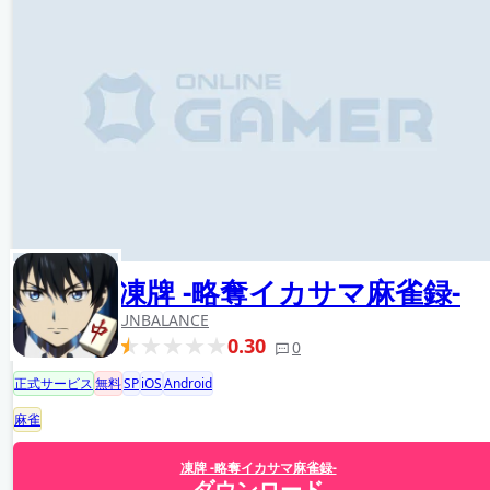
凍牌 -略奪イカサマ麻雀録-
UNBALANCE
0.30
0
正式サービス
無料
SP
iOS
Android
麻雀
凍牌 -略奪イカサマ麻雀録-
ダウンロード