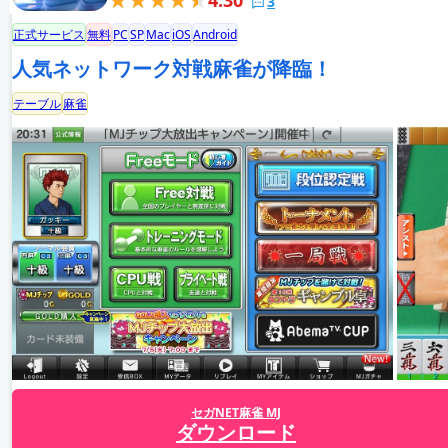
3
正式サービス
無料
PC
SP
Mac
iOS
Android
人気ネットワーク対戦麻雀が降臨！
テーブル
麻雀
セガNET麻雀 MJ
ダウンロード