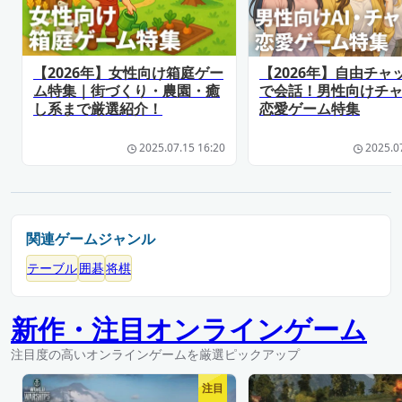
【2026年】女性向け箱庭ゲー
【2026年】自由チャ
ム特集｜街づくり・農園・癒
で会話！男性向けチ
し系まで厳選紹介！
恋愛ゲーム特集
2025.07.15 16:20
2025.0
関連ゲームジャンル
テーブル
囲碁
将棋
新作・注目オンラインゲーム
注目度の高いオンラインゲームを厳選ピックアップ
注目