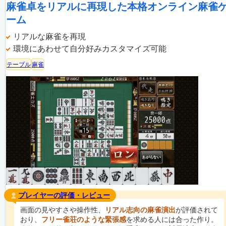
麻雀卓をリアルに再現した本格オンライン麻雀
ーム
リアルな麻雀を再現
環境にあわせて自分好みカスタマイズ可能
テーブル
麻雀
プレイヤーの評価・レビュー
画面の見やすさや操作性、
リアル志向の麻雀演出
が評価されて
おり、
フリー雀荘のような緊張感
を求める人には合った作り。