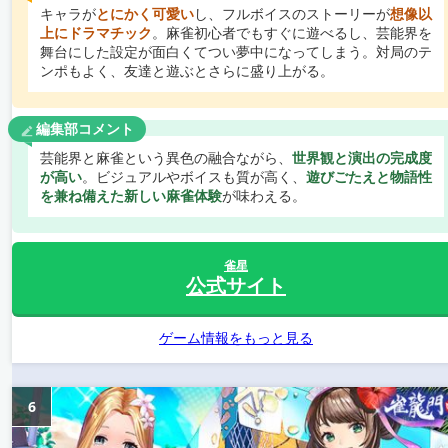
キャラが
とにかく可愛い
し、フルボイスのストーリーが
想像以
上にドラマチック
。麻雀初心者でもすぐに遊べるし、芸能界を
舞台にした設定が面白くてつい夢中になってしまう。対局のテ
ンポもよく、友達と遊ぶとさらに盛り上がる。
編集部コメント
芸能界と麻雀という異色の融合ながら、
世界観と演出の完成度
が高い
。ビジュアルやボイスも質が高く、
遊びごたえと物語性
を兼ね備えた新しい麻雀体験
が味わえる。
雀星
公式サイト
ゲーム情報をもっと見る
6