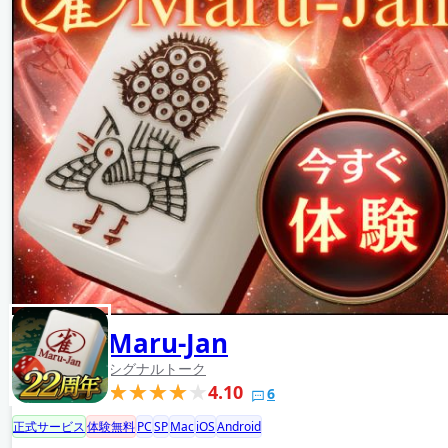
Maru-Jan
シグナルトーク
4.10
6
正式サービス
体験無料
PC
SP
Mac
iOS
Android