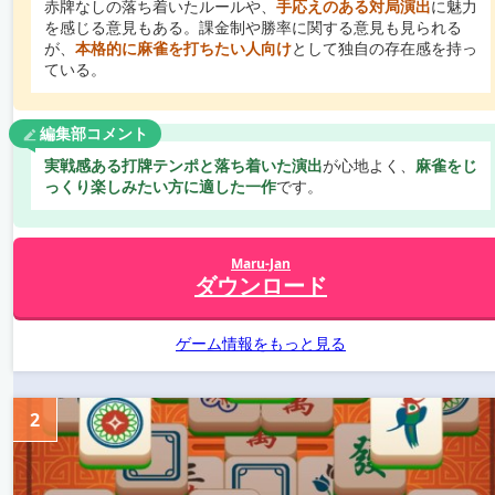
赤牌なしの落ち着いたルールや、
手応えのある対局演出
に魅力
を感じる意見もある。課金制や勝率に関する意見も見られる
が、
本格的に麻雀を打ちたい人向け
として独自の存在感を持っ
ている。
編集部コメント
実戦感ある打牌テンポと落ち着いた演出
が心地よく、
麻雀をじ
っくり楽しみたい方に適した一作
です。
Maru-Jan
ダウンロード
ゲーム情報をもっと見る
2