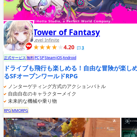
Tower of Fantasy
Level Infinite
4.20
3
正式サービス
無料
PC
SP
Steam
iOS
Android
ドライブも飛行も楽しめる！自由な冒険が楽し
るSFオープンワールドRPG
ノンターゲティング方式のアクションバトル
自由自在のキャラクターメイク
未来的な機械や乗り物
RPG
MMORPG