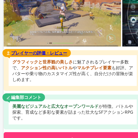
プレイヤーの評価・レビュー
グラフィックと世界観の美しさ
に魅了されるプレイヤー多数
で、
アクション性の高いバトル
や
マルチプレイ要素
も好評。ア
バターや乗り物のカスタマイズ性が高く、自分だけの冒険が楽
しめます。
編集部コメント
美麗なビジュアルと広大なオープンワールド
が特徴。バトルや
探索、育成など多彩な要素が詰まった壮大なSFアクションRPG
です。