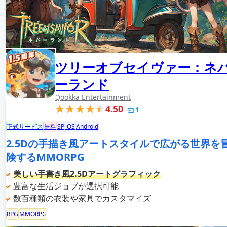
ツリーオブセイヴァー：ネ
ーランド
Qookka Entertainment
4.50
1
正式サービス
無料
SP
iOS
Android
2.5Dの手描き風アートスタイルで広がる世界を
険するMMORPG
美しい手書き風2.5Dアートグラフィック
豊富な生活ジョブが選択可能
数百種類の衣装や家具でカスタマイズ
RPG
MMORPG