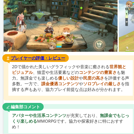
プレイヤーの評価・レビュー
2Dで描かれた美しいグラフィックや音楽に癒される
世界観と
ビジュアル
、猫霊や生活要素などの
コンテンツの豊富さ
も魅
力。無課金でも楽しめる
優しい設計
や
民度の高さ
を評価する声
多数。一方で、
課金優遇コンテンツ
や
ソロプレイの厳しさ
を指
摘する声もあり、協力プレイ前提な点は好みが分かれます。
編集部コメント
アバターや生活系コンテンツ
が充実しており、
無課金でもじっ
くり楽しめる
MMORPGです。協力や探索好きに特におすす
め！