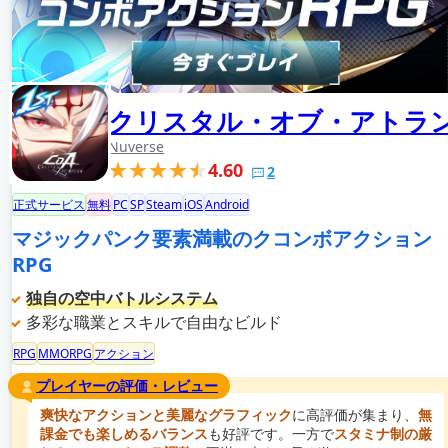
クリスタル・オブ・アトラ
Nuverse
4.60
2
正式サービス
無料
PC
SP
Steam
iOS
Android
マジックパンク要素満載のクコンボアクション
RPG
独自の空中バトルシステム
多彩な職業とスキルで自由なビルド
RPG
MMORPG
アクション
プレイヤーの評価・レビュー
爽快なアクションと美麗なグラフィック
に高評価が集まり、
無
課金でも楽しめるバランス
も好評です。一方で
スタミナ制の厳