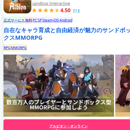
Sandbox Interactive
4.50
1
正式サービス
無料
PC
SP
Steam
iOS
Android
自在なキャラ育成と自由経済が魅力のサンドボ
クスMMORPG
RPG
MMORPG
アルビオン・オンライン