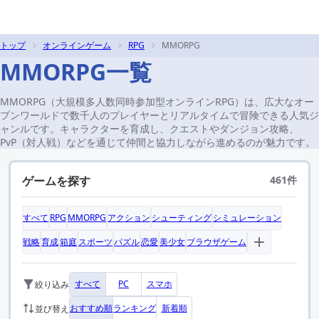
トップ
オンラインゲーム
RPG
MMORPG
MMORPG一覧
MMORPG（大規模多人数同時参加型オンラインRPG）は、広大なオー
プンワールドで数千人のプレイヤーとリアルタイムで冒険できる人気ジ
ャンルです。キャラクターを育成し、クエストやダンジョン攻略、
PvP（対人戦）などを通じて仲間と協力しながら進めるのが魅力です。
ゲームを探す
461件
すべて
RPG
MMORPG
アクション
シューティング
シミュレーション
戦略
育成
箱庭
スポーツ
パズル
恋愛
美少女
ブラウザゲーム
すべて
PC
スマホ
絞り込み
おすすめ順
ランキング
新着順
並び替え