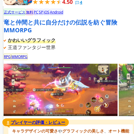
4.50
4
正式サービス
無料
PC
SP
iOS
Android
竜と仲間と共に自分だけの伝説を紡ぐ冒険
MMORPG
かわいいグラフィック
王道ファンタジー世界
RPG
MMORPG
プレイヤーの評価・レビュー
キャラデザインの可愛さ
や
グラフィックの美しさ
、
オート機能