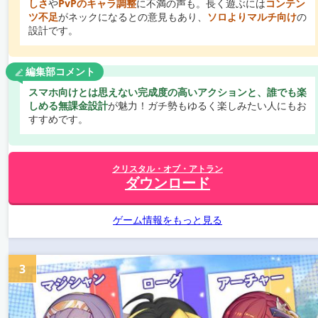
しさ
や
PvPのキャラ調整
に不満の声も。長く遊ぶには
コンテン
ツ不足
がネックになるとの意見もあり、
ソロよりマルチ向け
の
設計です。
編集部コメント
スマホ向けとは思えない完成度の高いアクションと、誰でも楽
しめる無課金設計
が魅力！ガチ勢もゆるく楽しみたい人にもお
すすめです。
クリスタル・オブ・アトラン
ダウンロード
ゲーム情報をもっと見る
3