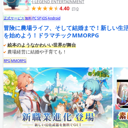
X-LEGEND ENTERTAINMENT
4.40
0
正式サービス
無料
PC
SP
iOS
Android
冒険に農場ライフ、そして結婚まで！新しい生
を始めよう！ドラマチックMMORPG
絵本のようなかわいい世界が舞台
農場経営に結婚や子育ても！
RPG
MMORPG