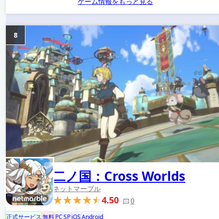
ゲーム情報をもっと見る
8
二ノ国：Cross Worlds
ネットマーブル
4.50
0
正式サービス
無料
PC
SP
iOS
Android