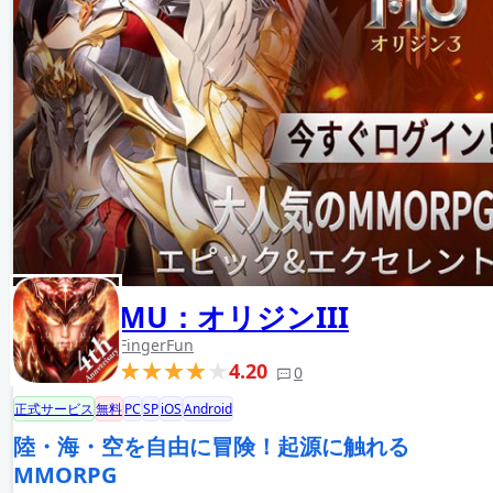
MU：オリジンIII
FingerFun
4.20
0
正式サービス
無料
PC
SP
iOS
Android
陸・海・空を自由に冒険！起源に触れる
MMORPG