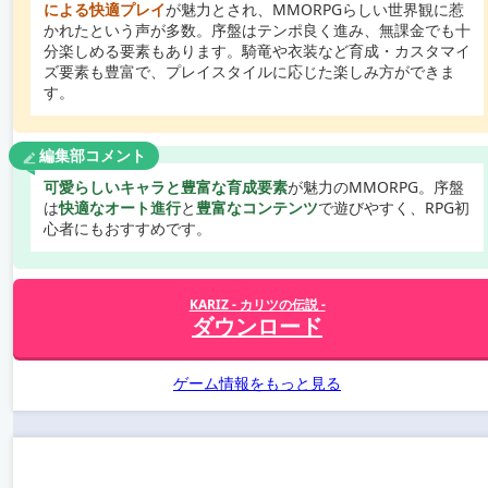
による快適プレイ
が魅力とされ、MMORPGらしい世界観に惹
かれたという声が多数。序盤はテンポ良く進み、無課金でも十
分楽しめる要素もあります。騎竜や衣装など育成・カスタマイ
ズ要素も豊富で、プレイスタイルに応じた楽しみ方ができま
す。
編集部コメント
可愛らしいキャラと豊富な育成要素
が魅力のMMORPG。序盤
は
快適なオート進行
と
豊富なコンテンツ
で遊びやすく、RPG初
心者にもおすすめです。
KARIZ - カリツの伝説 -
ダウンロード
ゲーム情報をもっと見る