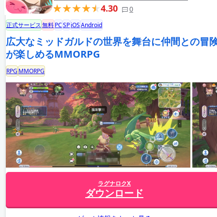
4.30
0
正式サービス
無料
PC
SP
iOS
Android
広大なミッドガルドの世界を舞台に仲間との冒
が楽しめるMMORPG
RPG
MMORPG
ラグナロクX
ダウンロード