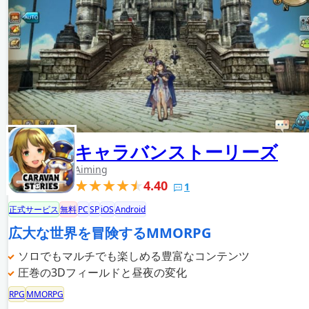
キャラバンストーリーズ
Aiming
4.40
1
正式サービス
無料
PC
SP
iOS
Android
広大な世界を冒険するMMORPG
ソロでもマルチでも楽しめる豊富なコンテンツ
圧巻の3Dフィールドと昼夜の変化
RPG
MMORPG