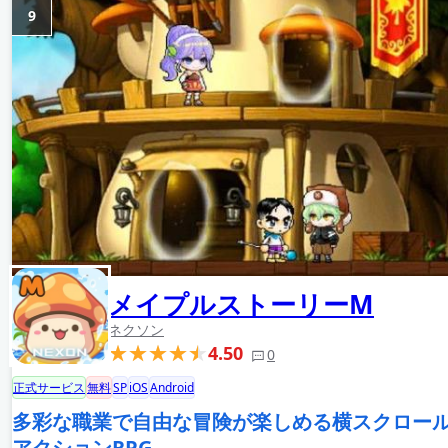
9
メイプルストーリーM
ネクソン
4.50
0
正式サービス
無料
SP
iOS
Android
多彩な職業で自由な冒険が楽しめる横スクロー
アクションRPG