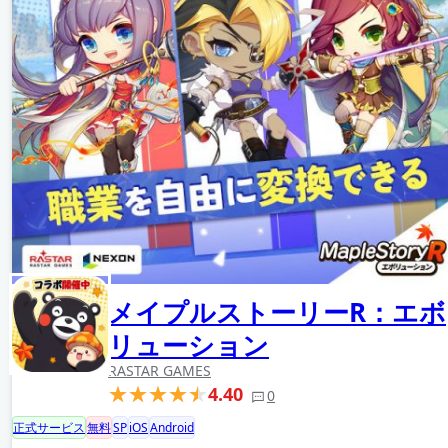
メイプルストーリーR：エボ
リューション
RASTAR GAMES
4.40
0
正式サービス
無料
SP
iOS
Android