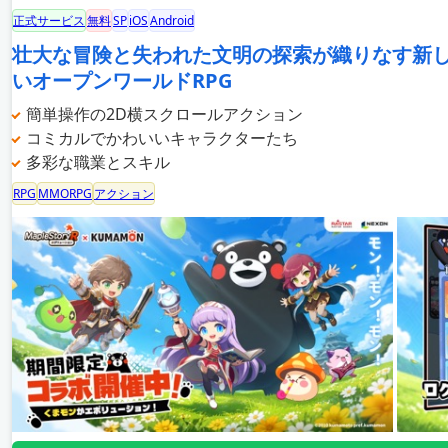
正式サービス
無料
SP
iOS
Android
壮大な冒険と失われた文明の探索が織りなす新
いオープンワールドRPG
簡単操作の2D横スクロールアクション
コミカルでかわいいキャラクターたち
多彩な職業とスキル
RPG
MMORPG
アクション