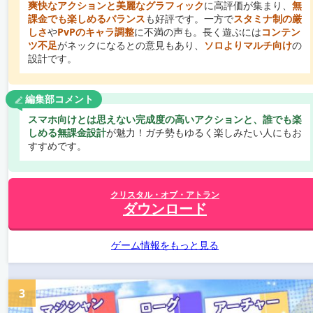
爽快なアクションと美麗なグラフィック
に高評価が集まり、
無
課金でも楽しめるバランス
も好評です。一方で
スタミナ制の厳
しさ
や
PvPのキャラ調整
に不満の声も。長く遊ぶには
コンテン
ツ不足
がネックになるとの意見もあり、
ソロよりマルチ向け
の
設計です。
編集部コメント
スマホ向けとは思えない完成度の高いアクションと、誰でも楽
しめる無課金設計
が魅力！ガチ勢もゆるく楽しみたい人にもお
すすめです。
クリスタル・オブ・アトラン
ダウンロード
ゲーム情報をもっと見る
3