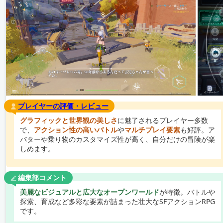
プレイヤーの評価・レビュー
グラフィックと世界観の美しさ
に魅了されるプレイヤー多数
で、
アクション性の高いバトル
や
マルチプレイ要素
も好評。ア
バターや乗り物のカスタマイズ性が高く、自分だけの冒険が楽
しめます。
編集部コメント
美麗なビジュアルと広大なオープンワールド
が特徴。バトルや
探索、育成など多彩な要素が詰まった壮大なSFアクションRPG
です。