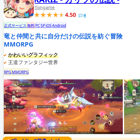
Zlongame
4.50
4
正式サービス
無料
PC
SP
iOS
Android
竜と仲間と共に自分だけの伝説を紡ぐ冒険
MMORPG
かわいいグラフィック
王道ファンタジー世界
RPG
MMORPG