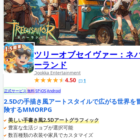
ツリーオブセイヴァー：ネ
ーランド
Qookka Entertainment
4.50
1
正式サービス
無料
SP
iOS
Android
2.5Dの手描き風アートスタイルで広がる世界を
険するMMORPG
美しい手書き風2.5Dアートグラフィック
豊富な生活ジョブが選択可能
数百種類の衣装や家具でカスタマイズ