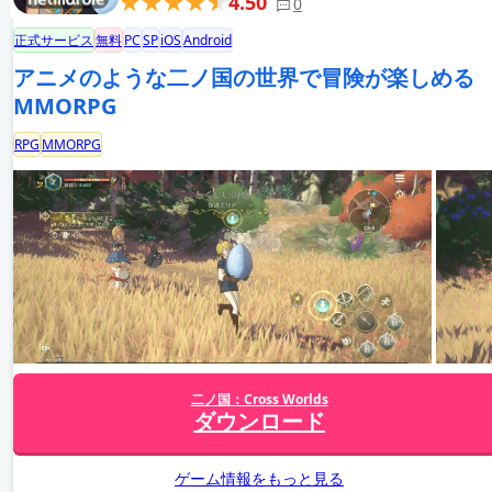
4.50
0
正式サービス
無料
PC
SP
iOS
Android
アニメのような二ノ国の世界で冒険が楽しめる
MMORPG
RPG
MMORPG
二ノ国：Cross Worlds
ダウンロード
ゲーム情報をもっと見る