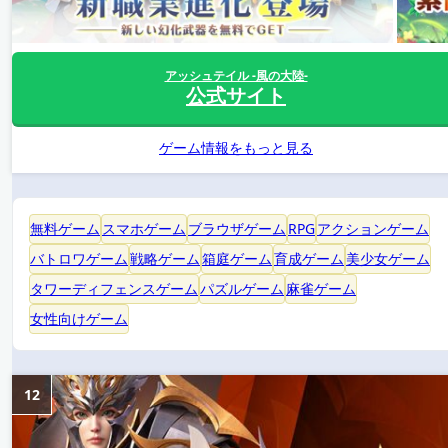
アッシュテイル -風の大陸-
公式サイト
ゲーム情報をもっと見る
無料ゲーム
スマホゲーム
ブラウザゲーム
RPG
アクションゲーム
バトロワゲーム
戦略ゲーム
箱庭ゲーム
育成ゲーム
美少女ゲーム
タワーディフェンスゲーム
パズルゲーム
麻雀ゲーム
女性向けゲーム
12