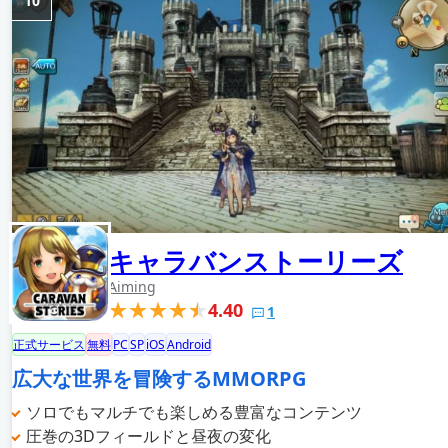
10
キャラバンストーリーズ
Aiming
4.40
1
正式サービス
無料
PC
SP
iOS
Android
広大な世界を冒険するMMORPG
ソロでもマルチでも楽しめる豊富なコンテンツ
圧巻の3Dフィールドと昼夜の変化