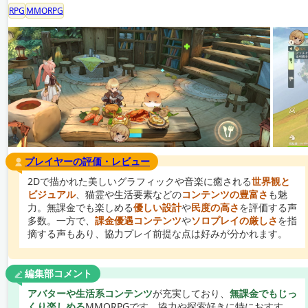
RPG
MMORPG
プレイヤーの評価・レビュー
2Dで描かれた美しいグラフィックや音楽に癒される
世界観と
ビジュアル
、猫霊や生活要素などの
コンテンツの豊富さ
も魅
力。無課金でも楽しめる
優しい設計
や
民度の高さ
を評価する声
多数。一方で、
課金優遇コンテンツ
や
ソロプレイの厳しさ
を指
摘する声もあり、協力プレイ前提な点は好みが分かれます。
編集部コメント
アバターや生活系コンテンツ
が充実しており、
無課金でもじっ
くり楽しめる
MMORPGです。協力や探索好きに特におすす