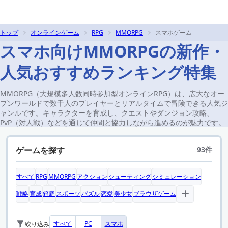
トップ
オンラインゲーム
RPG
MMORPG
スマホゲーム
スマホ向けMMORPGの新作・
人気おすすめランキング特集
MMORPG（大規模多人数同時参加型オンラインRPG）は、広大なオー
プンワールドで数千人のプレイヤーとリアルタイムで冒険できる人気ジ
ャンルです。キャラクターを育成し、クエストやダンジョン攻略、
PvP（対人戦）などを通じて仲間と協力しながら進めるのが魅力です。
ゲームを探す
93件
すべて
RPG
MMORPG
アクション
シューティング
シミュレーション
戦略
育成
箱庭
スポーツ
パズル
恋愛
美少女
ブラウザゲーム
すべて
PC
スマホ
絞り込み