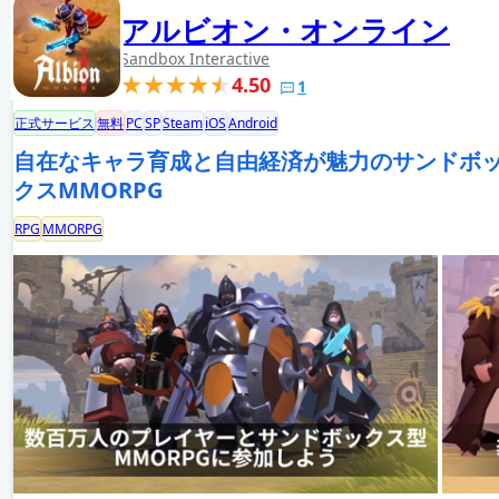
アルビオン・オンライン
Sandbox Interactive
4.50
1
正式サービス
無料
PC
SP
Steam
iOS
Android
自在なキャラ育成と自由経済が魅力のサンドボ
クスMMORPG
RPG
MMORPG