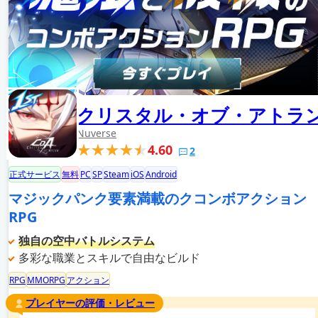
クリスタル・オブ・アトラ
Nuverse
4.60
2
正式サービス
無料
PC
SP
Steam
iOS
Android
マジックパンク要素満載のクコンボアクション
RPG
独自の空中バトルシステム
多彩な職業とスキルで自由なビルド
RPG
MMORPG
アクション
プレイヤーの評価・レビュー