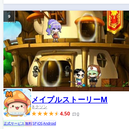
9
メイプルストーリーM
ネクソン
4.50
0
正式サービス
無料
SP
iOS
Android