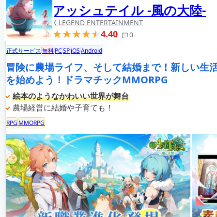
アッシュテイル -風の大陸-
X-LEGEND ENTERTAINMENT
4.40
0
正式サービス
無料
PC
SP
iOS
Android
冒険に農場ライフ、そして結婚まで！新しい生
を始めよう！ドラマチックMMORPG
絵本のようなかわいい世界が舞台
農場経営に結婚や子育ても！
RPG
MMORPG