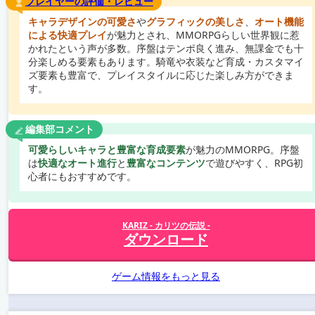
プレイヤーの評価・レビュー
キャラデザインの可愛さ
や
グラフィックの美しさ
、
オート機能
による快適プレイ
が魅力とされ、MMORPGらしい世界観に惹
かれたという声が多数。序盤はテンポ良く進み、無課金でも十
分楽しめる要素もあります。騎竜や衣装など育成・カスタマイ
ズ要素も豊富で、プレイスタイルに応じた楽しみ方ができま
す。
編集部コメント
可愛らしいキャラと豊富な育成要素
が魅力のMMORPG。序盤
は
快適なオート進行
と
豊富なコンテンツ
で遊びやすく、RPG初
心者にもおすすめです。
KARIZ - カリツの伝説 -
ダウンロード
ゲーム情報をもっと見る