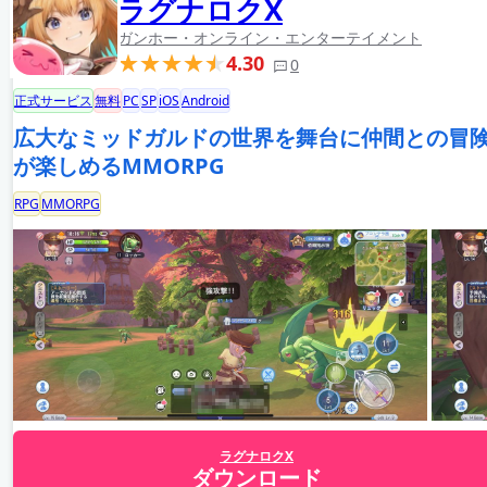
ラグナロクX
ガンホー・オンライン・エンターテイメント
4.30
0
正式サービス
無料
PC
SP
iOS
Android
広大なミッドガルドの世界を舞台に仲間との冒
が楽しめるMMORPG
RPG
MMORPG
ラグナロクX
ダウンロード