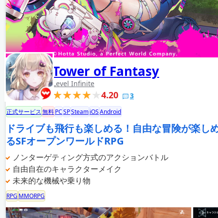
Tower of Fantasy
Level Infinite
4.20
3
正式サービス
無料
PC
SP
Steam
iOS
Android
ドライブも飛行も楽しめる！自由な冒険が楽し
るSFオープンワールドRPG
ノンターゲティング方式のアクションバトル
自由自在のキャラクターメイク
未来的な機械や乗り物
RPG
MMORPG