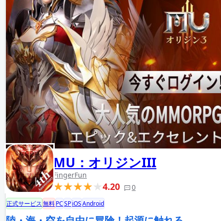
MU：オリジンIII
FingerFun
4.20
0
正式サービス
無料
PC
SP
iOS
Android
陸・海・空を自由に冒険！起源に触れる