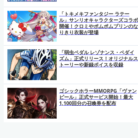
「トキメキファンタジー ラテー
ル」サンリオキャラクターズコラボ
開催！クロミやポムポムプリンのな
りきり衣装が登場
「弱虫ペダル レゾナンス・ペダイ
ズム」正式リリース！オリジナルス
トーリーや新録ボイスを収録
ゴシックホラーMMORPG「ヴァン
ピール」正式サービス開始！最大
1,100回分の召喚券を配布