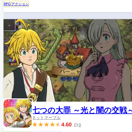
RPG
アクション
-
七つの大罪 ～光と闇の交戦
ネットマーブル
4.60
0