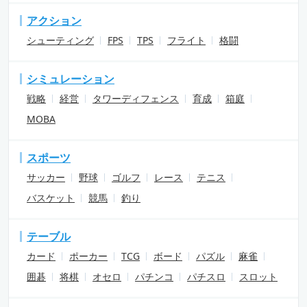
アクション
シューティング
FPS
TPS
フライト
格闘
シミュレーション
戦略
経営
タワーディフェンス
育成
箱庭
MOBA
スポーツ
サッカー
野球
ゴルフ
レース
テニス
バスケット
競馬
釣り
テーブル
カード
ポーカー
TCG
ボード
パズル
麻雀
囲碁
将棋
オセロ
パチンコ
パチスロ
スロット