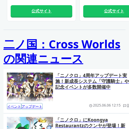
公式サイト
公式サイト
二ノ国：Cross Worlds
の関連ニュース
「ニノクロ」4周年アップデート実
施！新成長システム「守護騎士」や
記念イベントが多数開催中
2025.06.06 12:15
0
イベント
アップデート
「ニノクロ」にKoongya
Restaurantzのクンヤが登場！新