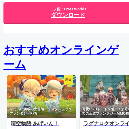
二ノ国：Cross Worlds
ダウンロード
おすすめオンラインゲ
ーム
注目
かわいい満載の大冒険！ノスタルジック
可愛い2Dドットが魅力！多彩
ファンタジーRPG
力の王道ファンタジーMMOR
晴空物語 あげいん！
ラグナロクオンラ