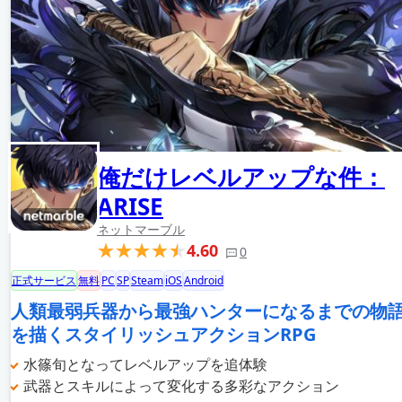
俺だけレベルアップな件：
ARISE
ネットマーブル
4.60
0
正式サービス
無料
PC
SP
Steam
iOS
Android
人類最弱兵器から最強ハンターになるまでの物
を描くスタイリッシュアクションRPG
水篠旬となってレベルアップを追体験
武器とスキルによって変化する多彩なアクション