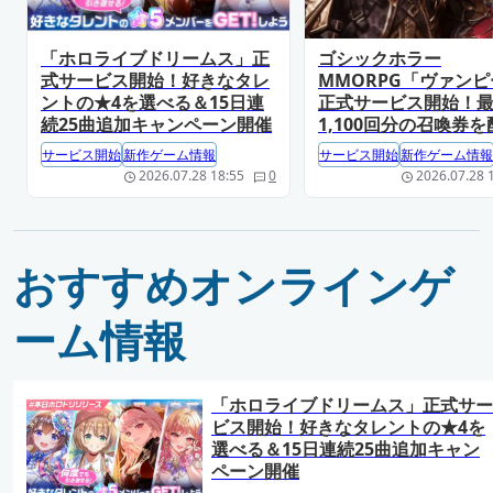
「ホロライブドリームス」正
ゴシックホラー
式サービス開始！好きなタレ
MMORPG「ヴァン
ントの★4を選べる＆15日連
正式サービス開始！
続25曲追加キャンペーン開催
1,100回分の召喚券を
サービス開始
新作ゲーム情報
サービス開始
新作ゲーム情報
2026.07.28 18:55
0
2026.07.28 
おすすめオンラインゲ
ーム情報
「ホロライブドリームス」正式サー
ビス開始！好きなタレントの★4を
選べる＆15日連続25曲追加キャン
ペーン開催