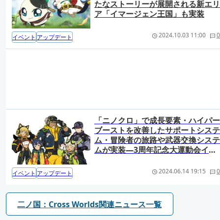
たなストーリーが展開される新エリ
ア「イマージェン王国」も実装
2024.10.03 11:00
0
イベント
アップデート
「ニノクロ」で成長要素・ハイパー
ブーストを改善したサポートシステ
ム・冒険者の旅路や武器交換システ
ムが実装―3周年記念大運動会イベ
ントも
2024.06.14 19:15
0
イベント
アップデート
二ノ国：Cross Worlds関連ニュース一覧