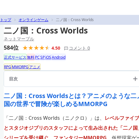
トップ
オンラインゲーム
二ノ国：Cross Worlds
二ノ国：Cross Worlds
ネットマーブル
584位
4.50
コメント 0
正式サービス
無料
PC
SP
iOS
Android
RPG
MMORPG
アニメ
目次
二ノ国：Cross Worldsとは？アニメのような二
国の世界で冒険が楽しめるMMORPG
「二ノ国：Cross Worlds（ニノクロ）」は、
レベルファイ
とスタジオジブリのスタッフによって生み出された「二ノ国
シリーズを受け継ぐ、ファンタジーMMORPG
。仮想現実ゲ