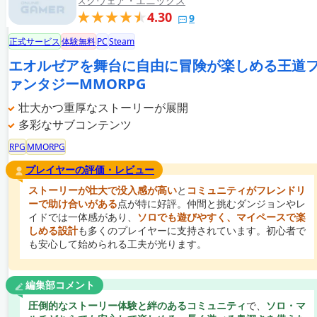
スクウェア・エニックス
4.30
9
正式サービス
体験無料
PC
Steam
エオルゼアを舞台に自由に冒険が楽しめる王道
ァンタジーMMORPG
壮大かつ重厚なストーリーが展開
多彩なサブコンテンツ
RPG
MMORPG
プレイヤーの評価・レビュー
ストーリーが壮大で没入感が高い
と
コミュニティがフレンドリ
ーで助け合いがある
点が特に好評。仲間と挑むダンジョンやレ
イドでは一体感があり、
ソロでも遊びやすく、マイペースで楽
しめる設計
も多くのプレイヤーに支持されています。初心者で
も安心して始められる工夫が光ります。
編集部コメント
圧倒的なストーリー体験と絆のあるコミュニティ
で、
ソロ・マ