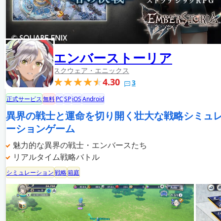
エンバーストーリア
スクウェア・エニックス
4.30
3
正式サービス
無料
PC
SP
iOS
Android
異界の戦士と運命を切り開く壮大な戦略シミュ
ーションゲーム
魅力的な異界の戦士・エンバースたち
リアルタイム戦略バトル
シミュレーション
戦略
箱庭