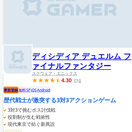
ディシディア デュエルム フ
ァイナルファンタジー
スクウェア・エニックス
4.30
0
事前登録
無料
SP
iOS
Android
歴代戦士が激突する3対3アクションゲーム
3対3で挑むボス討伐戦
役割制が生む戦術性
現代東京で紡ぐ新異説