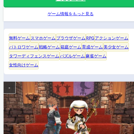
ゲーム情報をもっと見る
無料ゲーム
スマホゲーム
ブラウザゲーム
RPG
アクションゲーム
バトロワゲーム
戦略ゲーム
箱庭ゲーム
育成ゲーム
美少女ゲーム
タワーディフェンスゲーム
パズルゲーム
麻雀ゲーム
女性向けゲーム
-