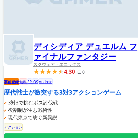
ディシディア デュエルム フ
ァイナルファンタジー
スクウェア・エニックス
4.30
0
事前登録
無料
SP
iOS
Android
歴代戦士が激突する3対3アクションゲーム
3対3で挑むボス討伐戦
役割制が生む戦術性
現代東京で紡ぐ新異説
アクション