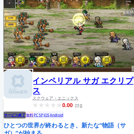
-
インペリアル サガ エクリプ
ス
スクウェア・エニックス
0.00
0
サービス終了
無料
PC
SP
iOS
Android
ひとつの世界が終わるとき、新たな“物語（サ
ガ）”が始まる