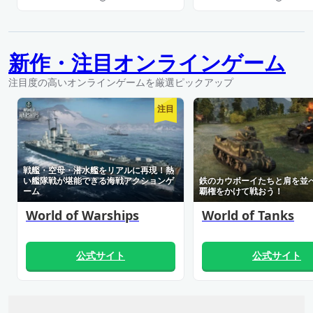
新作・注目オンラインゲーム
注目度の高いオンラインゲームを厳選ピックアップ
注目
戦艦・空母・潜水艦をリアルに再現！熱
い艦隊戦が堪能できる海戦アクションゲ
鉄のカウボーイたちと肩を並
ーム
覇権をかけて戦おう！
World of Warships
World of Tanks
公式サイト
公式サイト