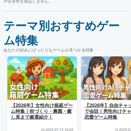
や安全性を保証しません。
テーマ別おすすめゲー
ム特集
あなたの好みにぴったりなゲームが見つかる特集
【2026年】女性向け箱庭ゲー
【2026年】自由チャ
ム特集｜街づくり・農園・癒
で会話！男性向けチ
し系まで厳選紹介！
恋愛ゲーム特集
2025.07.15 16:20
2025.0