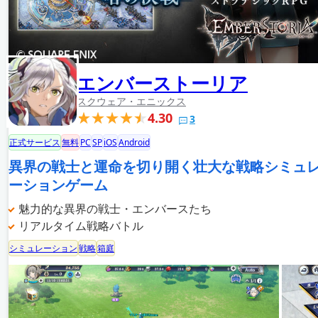
エンバーストーリア
スクウェア・エニックス
4.30
3
正式サービス
無料
PC
SP
iOS
Android
異界の戦士と運命を切り開く壮大な戦略シミュ
ーションゲーム
魅力的な異界の戦士・エンバースたち
リアルタイム戦略バトル
シミュレーション
戦略
箱庭