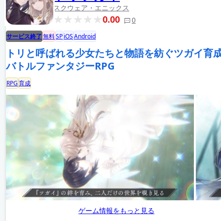
スクウェア・エニックス
0.00
0
サービス終了
無料
SP
iOS
Android
トリと呼ばれる少女たちと物語を紡ぐツガイ育
バトルファンタジーRPG
RPG
育成
ゲーム情報をもっと見る