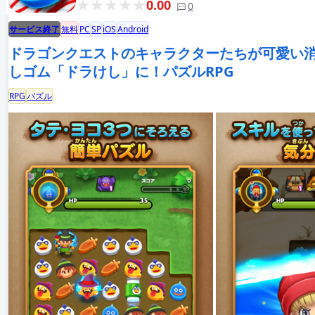
0.00
0
サービス終了
無料
PC
SP
iOS
Android
ドラゴンクエストのキャラクターたちが可愛い
しゴム「ドラけし」に！パズルRPG
RPG
パズル