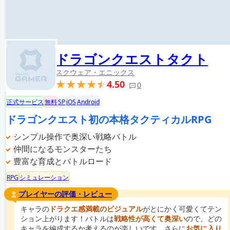
ドラゴンクエストタクト
スクウェア・エニックス
4.50
0
正式サービス
無料
SP
iOS
Android
ドラゴンクエスト初の本格タクティカルRPG
シンプル操作で奥深い戦略バトル
仲間になるモンスターたち
豊富な育成とバトルロード
RPG
シミュレーション
プレイヤーの評価・レビュー
キャラの
ドラクエ感満載のビジュアル
がとにかく可愛くてテン
ション上がります！バトルは
戦略性が高くて奥深い
ので、どの
キャラを編成するか考えるのが楽しいです。さらに
お気に入り