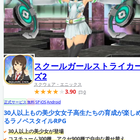
スクールガールストライカ
ズ2
スクウェア・エニックス
3.90
0
正式サービス
無料
SP
iOS
Android
30人以上もの美少女女子高生たちの育成が楽し
るラノベスタイルRPG
30人以上の美少女が登場
コスチューム300種、アクセ900種で自由な着せ替え