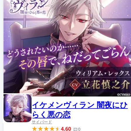
イケメンヴィラン 闇夜にひ
らく悪の恋
サイバード
4.60
0