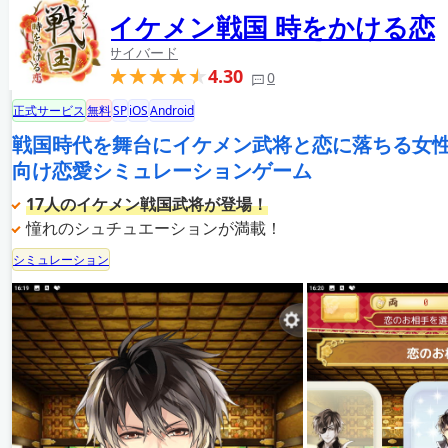
イケメン戦国 時をかける恋
サイバード
4.30
0
正式サービス
無料
SP
iOS
Android
戦国時代を舞台にイケメン武将と恋に落ちる女
向け恋愛シミュレーションゲーム
17人のイケメン戦国武将が登場！
憧れのシュチュエーションが満載！
シミュレーション