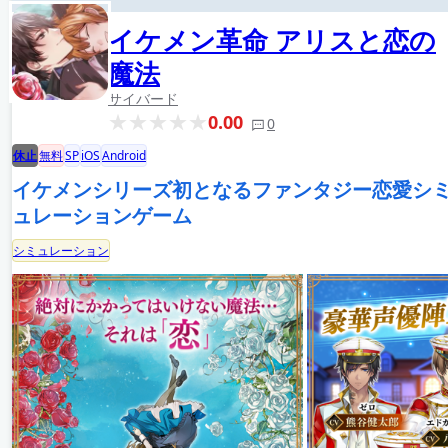
イケメン革命 アリスと恋の
魔法
サイバード
0.00
0
休止
無料
SP
iOS
Android
イケメンシリーズ初となるファンタジー恋愛シ
ュレーションゲーム
シミュレーション