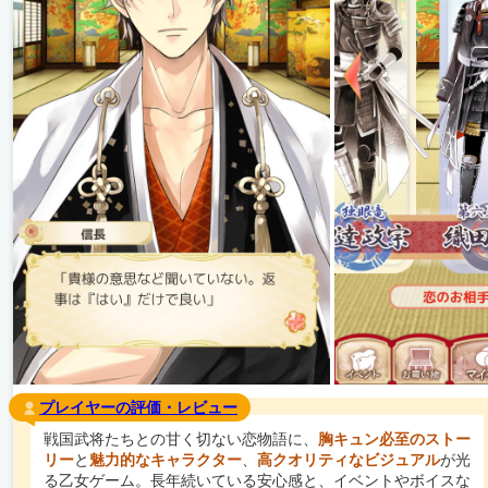
プレイヤーの評価・レビュー
戦国武将たちとの甘く切ない恋物語に、
胸キュン必至のストー
リー
と
魅力的なキャラクター
、
高クオリティなビジュアル
が光
る乙女ゲーム。長年続いている安心感と、イベントやボイスな