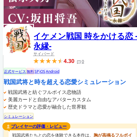
イケメン戦国 時をかける恋 
永縁-
サイバード
4.30
0
正式サービス
無料
SP
iOS
Android
戦国武将と時を超える恋愛シミュレーション
戦国武将と紡ぐフルボイス恋物語
美麗カードと自由なアバターカスタム
歴史ドラマと恋愛が融合した世界観
シミュレーション
プレイヤーの評価・レビュー
戦国武将たちとの恋を体験できる本作は、
胸が高鳴るフルボイ