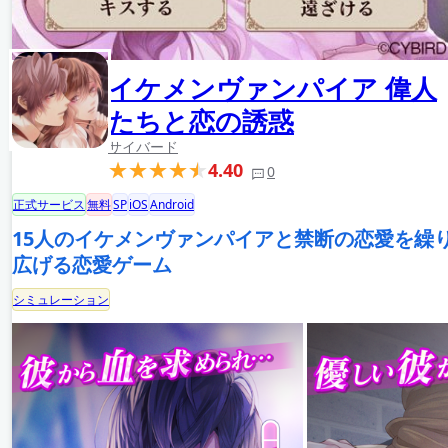
イケメンヴァンパイア 偉人
たちと恋の誘惑
サイバード
4.40
0
正式サービス
無料
SP
iOS
Android
15人のイケメンヴァンパイアと禁断の恋愛を繰
広げる恋愛ゲーム
シミュレーション