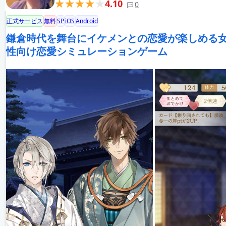
4.10
0
正式サービス
無料
SP
iOS
Android
鎌倉時代を舞台にイケメンとの恋愛が楽しめる
性向け恋愛シミュレーションゲーム