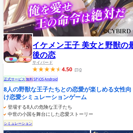
イケメン王子 美女と野獣の
後の恋
サイバード
4.50
0
正式サービス
無料
SP
iOS
Android
8人の野獣な王子たちとの恋愛が楽しめる女性向
け恋愛シミュレーションゲーム
登場する8人の危険な王子たち
中世の小国を舞台にした恋愛ストーリー
シミュレーション