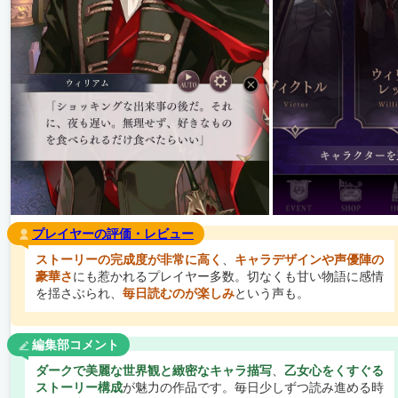
プレイヤーの評価・レビュー
ストーリーの完成度が非常に高く
、
キャラデザインや声優陣の
豪華さ
にも惹かれるプレイヤー多数。切なくも甘い物語に感情
を揺さぶられ、
毎日読むのが楽しみ
という声も。
編集部コメント
ダークで美麗な世界観と緻密なキャラ描写
、
乙女心をくすぐる
ストーリー構成
が魅力の作品です。毎日少しずつ読み進める時