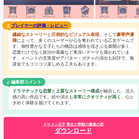
プレイヤーの評価・レビュー
繊細なストーリー
と
圧倒的なビジュアル表現
、そして
豪華声優
陣
によって、多くのユーザーが心を奪われている乙女ゲームで
す。個性豊かな王子たちの物語は感情を揺さぶる展開が多く、
恋愛だけでなく政治や葛藤など奥深いテーマも描かれていま
す。イベントの充実度やアバター・ガチャの演出も好評で、無
課金でもコツコツ楽しめる工夫もあります。
編集部コメント
ドラマチックな恋愛
と
上質なストーリー構成
が融合した、没入
感の高い作品です。絵や演出も
非常にクオリティが高く
、心と
きめく体験を届けてくれます。
イケメン王子 美女と野獣の最後の恋
ダウンロード