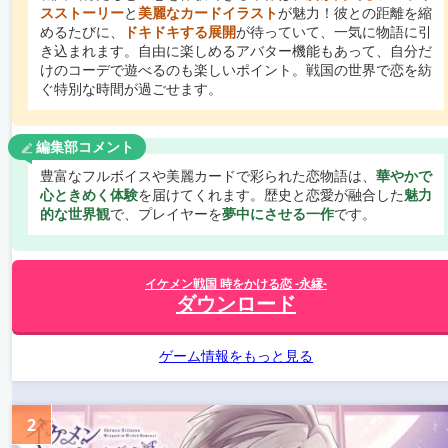
スストーリー
と
美麗なカードイラスト
が魅力！彼との距離を縮
めるたびに、
ドキドキする展開
が待っていて、一気に物語に引
き込まれます。自由に楽しめるアバター機能もあって、自分だ
けのコーデで遊べるのも楽しいポイント。戦国の世界で恋を紡
ぐ特別な時間が過ごせます。
編集部コメント
豊富なフルボイスや美麗カードで彩られた恋物語は、
華やかで
心ときめく体験
を届けてくれます。歴史と恋愛が融合した
魅力
的な世界観
で、プレイヤーを
夢中にさせる一作
です。
イケメン戦国 時をかける恋 -永縁-
ダウンロード
ゲーム情報をもっと見る
2