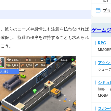
iOS
ブラ
し、彼らのニーズや感情にも注意を払わなければ
ゲーム
・確保し、監獄の秩序を維持することも求められ
RPG
いこう。
MMOR
アクシ
シュー
シミュ
戦略
MOBA
スポー