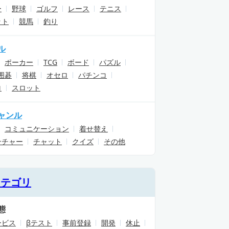
ー
野球
ゴルフ
レース
テニス
ット
競馬
釣り
ル
ポーカー
TCG
ボード
パズル
囲碁
将棋
オセロ
パチンコ
ロ
スロット
ャンル
コミュニケーション
着せ替え
ンチャー
チャット
クイズ
その他
カテゴリ
態
ービス
βテスト
事前登録
開発
休止