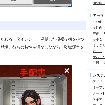
開発中
テーマ
eスポー
女性向
声優
こだわる「タイレン」、卓越した投擲技術を持つ
美少女
ミリタ
数登場。彼らの特性を活かしながら、監獄運営を
ホラー
サバイ
生活
システ
アプリ
オープ
ターン
スキマ
マージ