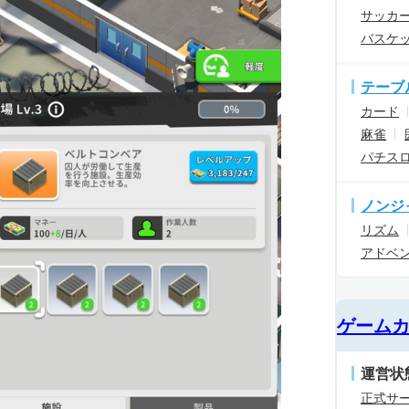
サッカ
バスケ
テーブ
カード
麻雀
パチス
ノンジ
リズム
アドベ
ゲーム
運営状
正式サ