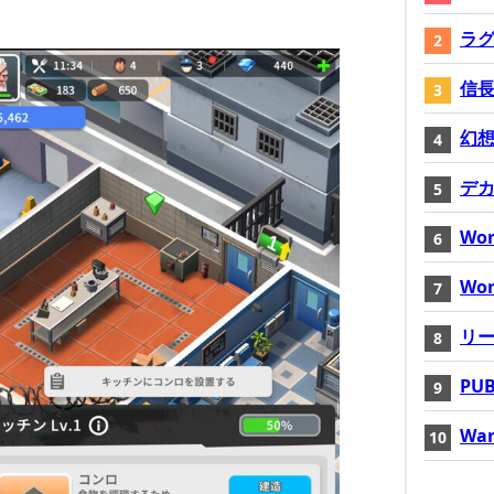
ラ
信長
幻想神
デ
Wor
Wor
リ
PUB
War