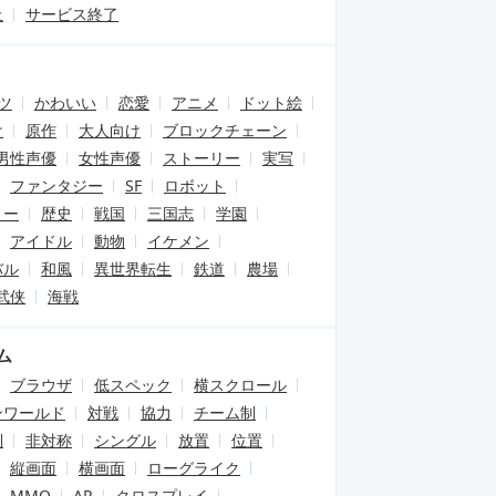
止
サービス終了
ツ
かわいい
恋愛
アニメ
ドット絵
け
原作
大人向け
ブロックチェーン
男性声優
女性声優
ストーリー
実写
ファンタジー
SF
ロボット
リー
歴史
戦国
三国志
学園
アイドル
動物
イケメン
バル
和風
異世界転生
鉄道
農場
武侠
海戦
ム
ブラウザ
低スペック
横スクロール
ンワールド
対戦
協力
チーム制
制
非対称
シングル
放置
位置
縦画面
横画面
ローグライク
MMO
AR
クロスプレイ