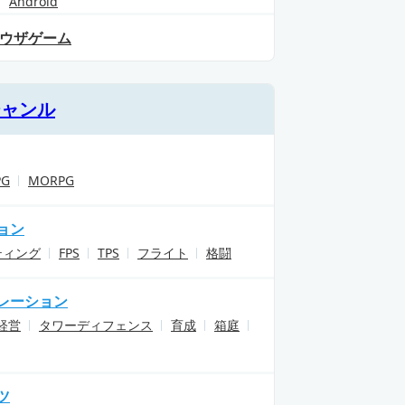
Android
ウザゲーム
ジャンル
PG
MORPG
ョン
ティング
FPS
TPS
フライト
格闘
レーション
経営
タワーディフェンス
育成
箱庭
ツ