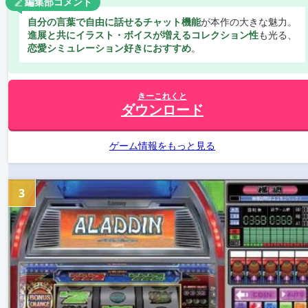
編集部コメント
自分の言葉で自由に話せるチャット機能
が本作の大きな魅力。
進展と共にイラスト・ボイスが増えるコレクション性
も光る、
恋愛シミュレーション好きにおすすめ
。
きーこれくと
ダウンロード
ゲーム情報をもっと見る
3