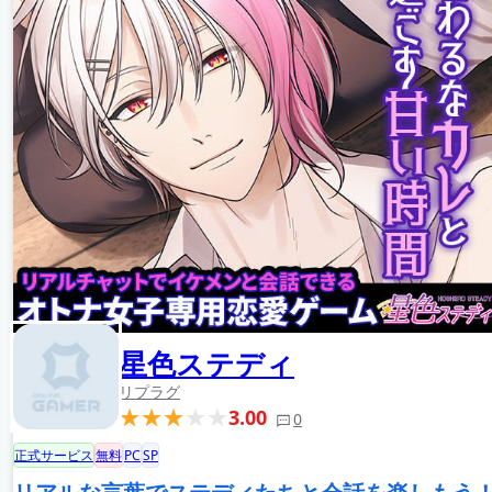
星色ステディ
リプラグ
3.00
0
正式サービス
無料
PC
SP