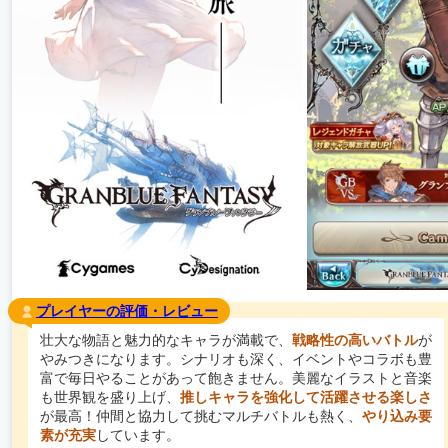
プレイヤーの評価・レビュー
壮大な物語と魅力的なキャラが満載で、
戦略性の高いバトル
が
やみつきになります。シナリオも深く、イベントやコラボも豊
富で毎日やることがあって飽きません。美麗なイラストと音楽
も世界観を盛り上げ、
推しキャラを強化して活躍させる楽しさ
が最高！仲間と協力して挑むマルチバトルも熱く、
やり込み要
素が充実
しています。