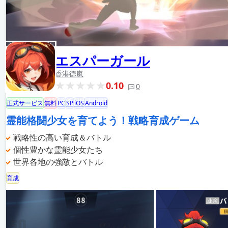
エスパーガール
香港徳嵐
0.10
0
正式サービス
無料
PC
SP
iOS
Android
霊能格闘少女を育てよう！戦略育成ゲーム
戦略性の高い育成＆バトル
個性豊かな霊能少女たち
世界各地の強敵とバトル
育成