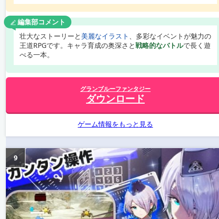
編集部コメント
壮大なストーリーと
美麗なイラスト
、多彩なイベントが魅力の
王道RPGです。キャラ育成の奥深さと
戦略的なバトル
で長く遊
べる一本。
グランブルーファンタジー
ダウンロード
ゲーム情報をもっと見る
9