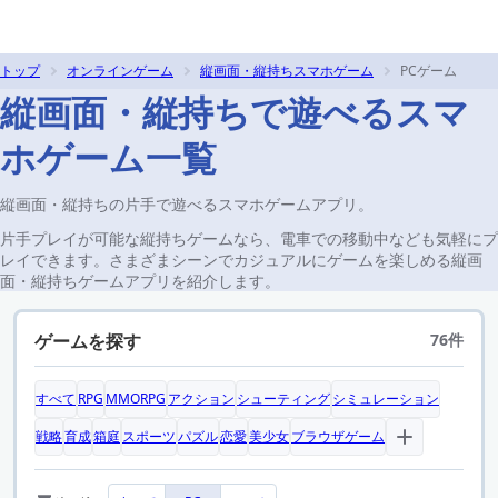
トップ
オンラインゲーム
縦画面・縦持ちスマホゲーム
PCゲーム
縦画面・縦持ちで遊べるスマ
ホゲーム一覧
縦画面・縦持ちの片手で遊べるスマホゲームアプリ。
片手プレイが可能な縦持ちゲームなら、電車での移動中なども気軽にプ
レイできます。さまざまシーンでカジュアルにゲームを楽しめる縦画
面・縦持ちゲームアプリを紹介します。
ゲームを探す
76件
すべて
RPG
MMORPG
アクション
シューティング
シミュレーション
戦略
育成
箱庭
スポーツ
パズル
恋愛
美少女
ブラウザゲーム