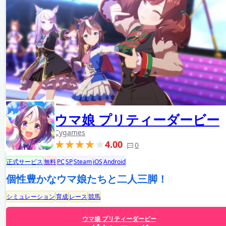
ウマ娘 プリティーダービー
Cygames
4.00
0
正式サービス
無料
PC
SP
Steam
iOS
Android
個性豊かなウマ娘たちと二人三脚！
シミュレーション
育成
レース
競馬
ウマ娘 プリティーダービー