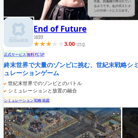
End of Future
6699
3.00
0
正式サービス
無料
PC
SP
終末世界で大量のゾンビに挑む、世紀末戦略シ
ュレーションゲーム
世紀末世界でのゾンビとのバトル
シミュレーションと放置の融合
シミュレーション
戦略
箱庭