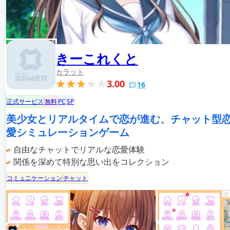
きーこれくと
カラット
3.00
16
正式サービス
無料
PC
SP
美少女とリアルタイムで恋が進む、チャット型
愛シミュレーションゲーム
自由なチャットでリアルな恋愛体験
関係を深めて特別な思い出をコレクション
コミュニケーション
チャット