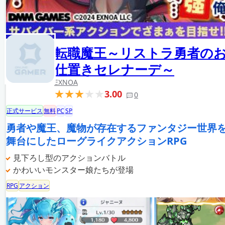
転職魔王～リストラ勇者の
仕置きセレナーデ～
EXNOA
3.00
0
正式サービス
無料
PC
SP
勇者や魔王、魔物が存在するファンタジー世界
舞台にしたローグライクアクションRPG
見下ろし型のアクションバトル
かわいいモンスター娘たちが登場
RPG
アクション