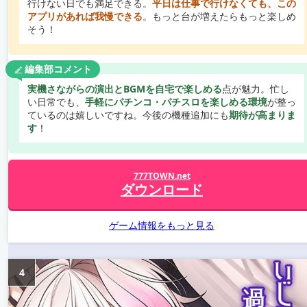
行けない日でも満足できる。
平日は仕事で行けなくても、この
アプリがあれば我慢できる
。もっと台が増えたらもっと楽しめ
そう！
編集部コメント
実機さながらの演出とBGMを自宅で楽しめる
点が魅力。忙し
い日常でも、
手軽にパチンコ・パチスロを楽しめる環境
が整っ
ているのは嬉しいですね。今後の機種追加にも
期待が高まりま
す
！
777TOWN.net
ダウンロード
ゲーム情報をもっと見る
4