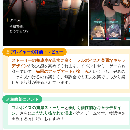
プレイヤーの評価・レビュー
ストーリーの完成度が非常に高く
、
フルボイスと美麗なキャラ
デザイン
が没入感を高めてくれます。イベントやミニゲームも
凝っていて、
毎回のアップデートが楽しみ
という声も。好みの
ニケを見つけるのも楽しく、無課金でも工夫次第でしっかり楽
しめる設計が評価されています。
編集部コメント
フルボイスの濃厚ストーリー
と
美しく個性的なキャラデザイ
ン
、さらに
こだわり抜かれた演出
が光るゲームです。物語性を
重視する方に特におすすめ！