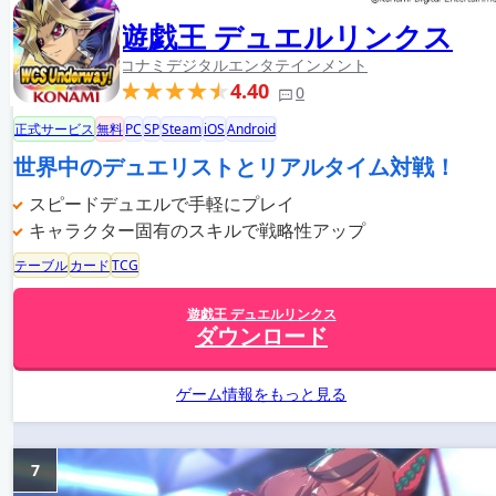
遊戯王 デュエルリンクス
コナミデジタルエンタテインメント
4.40
0
正式サービス
無料
PC
SP
Steam
iOS
Android
世界中のデュエリストとリアルタイム対戦！
スピードデュエルで手軽にプレイ
キャラクター固有のスキルで戦略性アップ
テーブル
カード
TCG
遊戯王 デュエルリンクス
ダウンロード
ゲーム情報をもっと見る
7