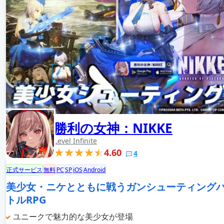
勝利の女神：NIKKE
Level Infinite
4.60
4
正式サービス
無料
PC
SP
iOS
Android
美少女・ニケとともに戦うガンシューティング
トルRPG
ユニークで魅力的な美少女が登場