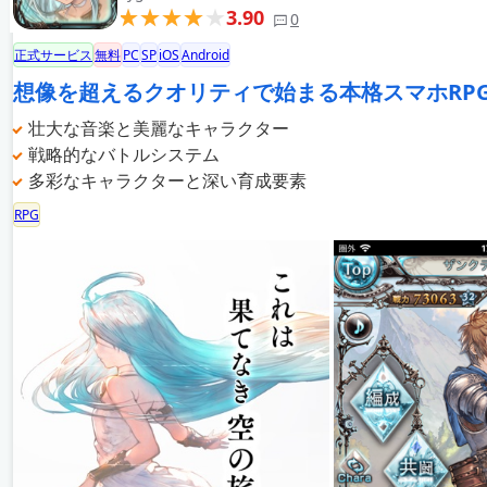
3.90
0
正式サービス
無料
PC
SP
iOS
Android
想像を超えるクオリティで始まる本格スマホRP
壮大な音楽と美麗なキャラクター
戦略的なバトルシステム
多彩なキャラクターと深い育成要素
RPG