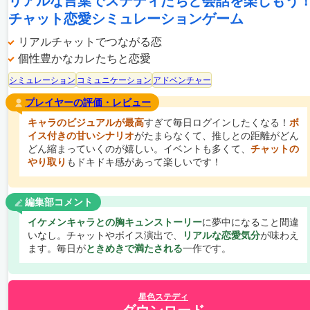
リアルな言葉でステディたちと会話を楽しもう
チャット恋愛シミュレーションゲーム
リアルチャットでつながる恋
個性豊かなカレたちと恋愛
シミュレーション
コミュニケーション
アドベンチャー
プレイヤーの評価・レビュー
キャラのビジュアルが最高
すぎて毎日ログインしたくなる！
ボ
イス付きの甘いシナリオ
がたまらなくて、推しとの距離がどん
どん縮まっていくのが嬉しい。イベントも多くて、
チャットの
やり取り
もドキドキ感があって楽しいです！
編集部コメント
イケメンキャラとの胸キュンストーリー
に夢中になること間違
いなし。チャットやボイス演出で、
リアルな恋愛気分
が味わえ
ます。毎日が
ときめきで満たされる
一作です。
星色ステディ