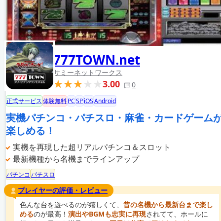
777TOWN.net
サミーネットワークス
3.00
0
正式サービス
体験無料
PC
SP
iOS
Android
実機パチンコ・パチスロ・麻雀・カードゲーム
楽しめる！
実機を再現した超リアルパチンコ＆スロット
最新機種から名機までラインアップ
パチンコ
パチスロ
プレイヤーの評価・レビュー
色んな台を遊べるのが嬉しくて、
昔の名機から最新台まで楽し
める
のが最高！
演出やBGMも忠実に再現
されてて、ホールに