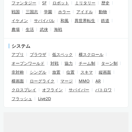
ファンタジー
SF
ロボット
ミリタリー
歴史
戦国
三国志
学園
ホラー
アイドル
動物
イケメン
サバイバル
和風
異世界転生
鉄道
農場
生活
武侠
海戦
システム
アプリ
ブラウザ
低スペック
横スクロール
オープンワールド
対戦
協力
チーム制
ターン制
非対称
シングル
放置
位置
スキマ
縦画面
横画面
ローグライク
マージ
MMO
AR
クロスプレイ
オフライン
サバイバー
バトロワ
フラッシュ
Live2D