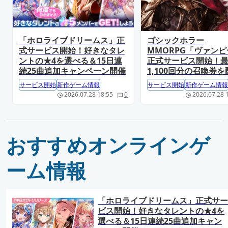
「ホロライブドリームス」正
ゴシックホラー
式サービス開始！好きなタレ
MMORPG「ヴァン
ントの★4を選べる＆15日連
正式サービス開始！
続25曲追加キャンペーン開催
1,100回分の召喚券を
サービス開始
新作ゲーム情報
サービス開始
新作ゲーム情報
2026.07.28 18:55
0
2026.07.28 
おすすめオンラインゲ
ーム情報
「ホロライブドリームス」正式サー
ビス開始！好きなタレントの★4を
選べる＆15日連続25曲追加キャン