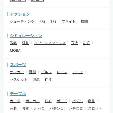
アクション
シューティング
FPS
TPS
フライト
格闘
シミュレーション
戦略
経営
タワーディフェンス
育成
箱庭
MOBA
スポーツ
サッカー
野球
ゴルフ
レース
テニス
バスケット
競馬
釣り
テーブル
カード
ポーカー
TCG
ボード
パズル
麻雀
囲碁
将棋
オセロ
パチンコ
パチスロ
スロット