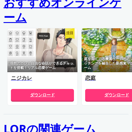
おすすめオンラインゲ
ーム
注目
庭を育ててる農園ゲームと恋
理想のカレと自由な会話ができるチャッ
ッチングを融合した新感覚マ
トを搭載！リアル恋愛ゲーム
ーム
ニジカレ
恋庭
ダウンロード
ダウンロード
LORの関連ゲーム