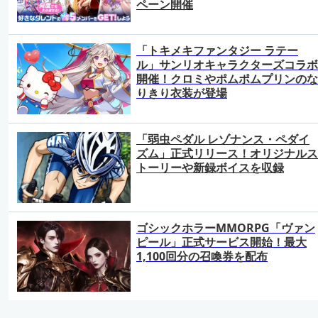
ペーン開催
「トキメキファンタジー ラテー
ル」サンリオキャラクターズコラボ
開催！クロミやポムポムプリンのな
りきり衣装が登場
「弱虫ペダル レゾナンス・ペダイ
ズム」正式リリース！オリジナルス
トーリーや新録ボイスを収録
ゴシックホラーMMORPG「ヴァン
ピール」正式サービス開始！最大
1,100回分の召喚券を配布