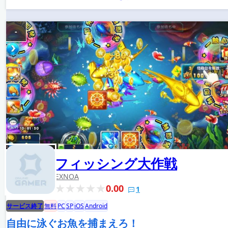
-
フィッシング大作戦
EXNOA
0.00
1
サービス終了
無料
PC
SP
iOS
Android
自由に泳ぐお魚を捕まえろ！