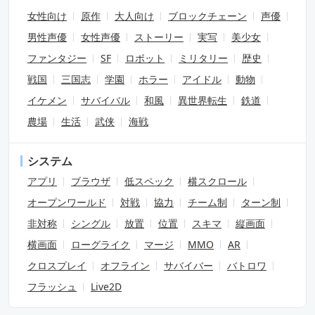
女性向け
原作
大人向け
ブロックチェーン
声優
男性声優
女性声優
ストーリー
実写
美少女
ファンタジー
SF
ロボット
ミリタリー
歴史
戦国
三国志
学園
ホラー
アイドル
動物
イケメン
サバイバル
和風
異世界転生
鉄道
農場
生活
武侠
海戦
システム
アプリ
ブラウザ
低スペック
横スクロール
オープンワールド
対戦
協力
チーム制
ターン制
非対称
シングル
放置
位置
スキマ
縦画面
横画面
ローグライク
マージ
MMO
AR
クロスプレイ
オフライン
サバイバー
バトロワ
フラッシュ
Live2D