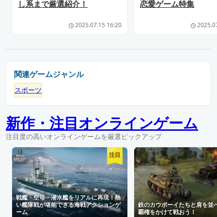
し系まで厳選紹介！
恋愛ゲーム特集
2025.07.15 16:20
2025.0
関連ゲームジャンル
スポーツ
新作・注目オンラインゲーム
注目度の高いオンラインゲームを厳選ピックアップ
注目
戦艦・空母・潜水艦をリアルに再現！熱
い艦隊戦が堪能できる海戦アクションゲ
鉄のカウボーイたちと肩を並
ーム
覇権をかけて戦おう！