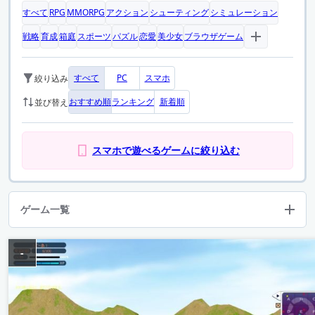
すべて
RPG
MMORPG
アクション
シューティング
シミュレーション
戦略
育成
箱庭
スポーツ
パズル
恋愛
美少女
ブラウザゲーム
すべて
PC
スマホ
絞り込み
おすすめ順
ランキング
新着順
並び替え
スマホで遊べるゲームに絞り込む
ゲーム一覧
-