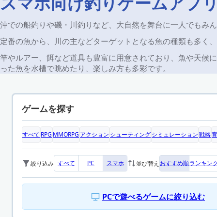
スマホ向け釣りゲームアプ
沖での船釣りや磯・川釣りなど、大自然を舞台に一人でもみん
定番の魚から、川の主などターゲットとなる魚の種類も多く、
竿やルアー、餌など道具も豊富に用意されており、魚や天候に
った魚を水槽で眺めたり、楽しみ方も多彩です。
ゲームを探す
すべて
RPG
MMORPG
アクション
シューティング
シミュレーション
戦略
すべて
PC
スマホ
おすすめ順
ランキン
絞り込み
並び替え
PCで遊べるゲームに絞り込む