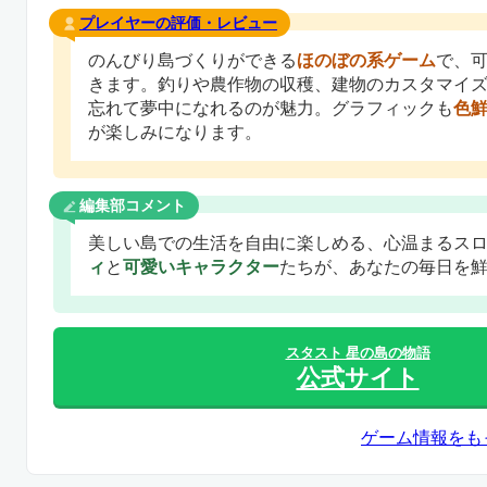
プレイヤーの評価・レビュー
のんびり島づくりができる
ほのぼの系ゲーム
で、
きます。釣りや農作物の収穫、建物のカスタマイ
忘れて夢中になれるのが魅力。グラフィックも
色
が楽しみになります。
編集部コメント
美しい島での生活を自由に楽しめる、心温まるス
ィ
と
可愛いキャラクター
たちが、あなたの毎日を
スタスト 星の島の物語
公式サイト
ゲーム情報をも