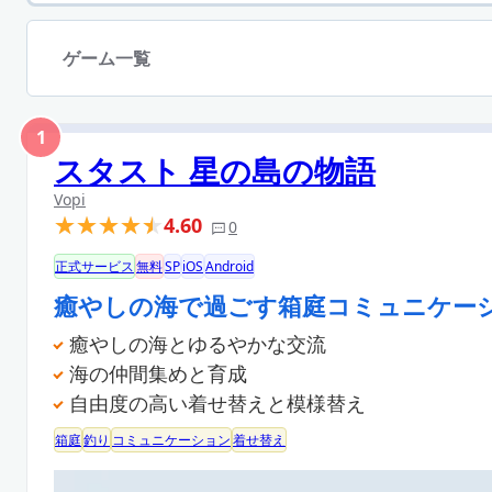
ゲーム一覧
1
スタスト 星の島の物語
Vopi
4.60
0
正式サービス
無料
SP
iOS
Android
癒やしの海で過ごす箱庭コミュニケー
癒やしの海とゆるやかな交流
海の仲間集めと育成
自由度の高い着せ替えと模様替え
箱庭
釣り
コミュニケーション
着せ替え