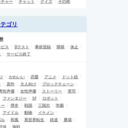
ンチャー
チャット
クイズ
その他
カテゴリ
態
ービス
βテスト
事前登録
開発
休止
止
サービス終了
ツ
かわいい
恋愛
アニメ
ドット絵
け
原作
大人向け
ブロックチェーン
男性声優
女性声優
ストーリー
実写
ファンタジー
SF
ロボット
リー
歴史
戦国
三国志
学園
アイドル
動物
イケメン
バル
和風
異世界転生
鉄道
農場
武侠
海戦