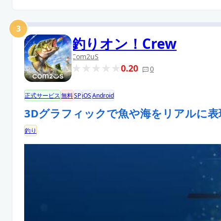
3
釣りオン！Crew
Com2uS
0.20
0
正式サービス
無料
SP
iOS
Android
3Dグラフィックで魚や海をリアルに表
釣り