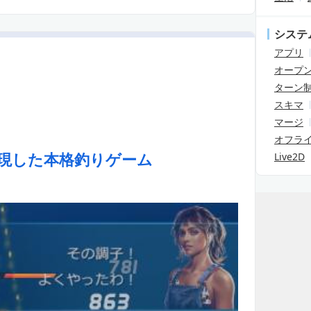
システ
アプリ
オープ
ターン
スキマ
マージ
オフラ
現した本格釣りゲーム
Live2D