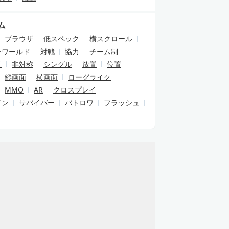
ム
ブラウザ
低スペック
横スクロール
ンワールド
対戦
協力
チーム制
制
非対称
シングル
放置
位置
縦画面
横画面
ローグライク
MMO
AR
クロスプレイ
イン
サバイバー
バトロワ
フラッシュ