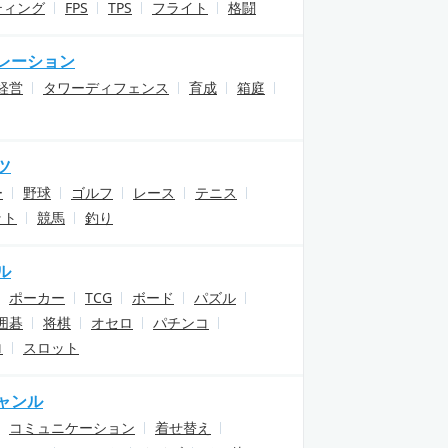
ティング
FPS
TPS
フライト
格闘
レーション
経営
タワーディフェンス
育成
箱庭
ツ
ー
野球
ゴルフ
レース
テニス
ット
競馬
釣り
ル
ポーカー
TCG
ボード
パズル
囲碁
将棋
オセロ
パチンコ
ロ
スロット
ャンル
コミュニケーション
着せ替え