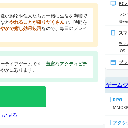
PC
ラン
可愛い動物や住人たちと一緒に生活を満喫で
Ste
ズなど
やれることが盛りだくさん
で、時間を
鮮やかで癒し効果抜群
なので、毎日のプレイ
スマ
ラン
iOS
ブラ
ローライフゲームです。
豊富なアクティビテ
鮮やかに彩ります。
ゲーム
RPG
MMOR
っと見る
アクシ