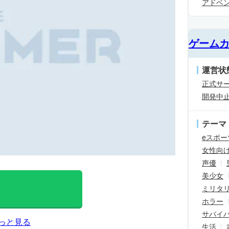
アドベ
ゲーム
運営状
正式サ
開発中
テーマ
eスポー
女性向
声優
美少女
ミリタ
ホラー
サバイ
っと見る
生活