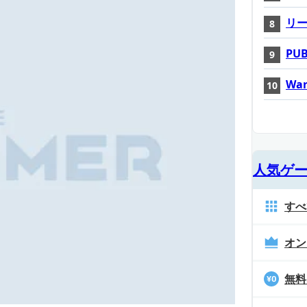
リ
PUB
War
人気ゲ
すべ
オン
無料