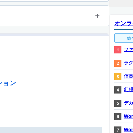
オンラ
総
ファ
ラ
信長
ション
幻想神
デ
Wor
Wor