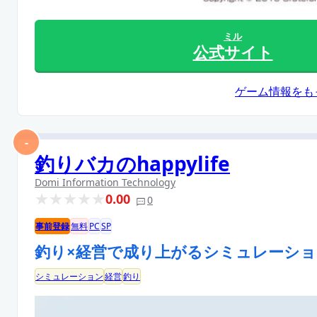
ミル
公式サイト
ゲーム情報をも
-
釣りバカのhappylife
Domi Information Technology
0.00
0
事前登録
無料
PC
SP
釣り×経営で成り上がるシミュレーショ
シミュレーション
経営
釣り