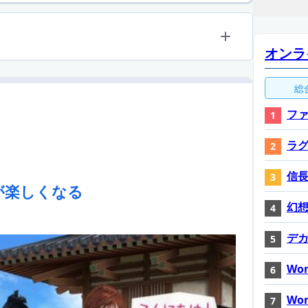
オンラ
総
ファ
ラ
信長
が楽しくなる
幻想神
デ
Wor
Wor