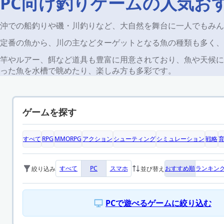
PC向け釣りゲームの人気お
沖での船釣りや磯・川釣りなど、大自然を舞台に一人でもみん
定番の魚から、川の主などターゲットとなる魚の種類も多く、
竿やルアー、餌など道具も豊富に用意されており、魚や天候に
った魚を水槽で眺めたり、楽しみ方も多彩です。
ゲームを探す
すべて
RPG
MMORPG
アクション
シューティング
シミュレーション
戦略
すべて
PC
スマホ
おすすめ順
ランキン
絞り込み
並び替え
PCで遊べるゲームに絞り込む