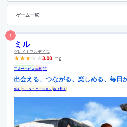
ゲーム一覧
1
ミル
グレイトフルデイズ
3.00
0
正式サービス
無料
PC
出会える、つながる、楽しめる、毎日
釣り
コミュニケーション
着せ替え