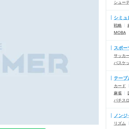
シュー
シミュ
戦略
MOBA
スポー
サッカ
バスケ
テーブ
カード
麻雀
パチス
ノンジ
リズム