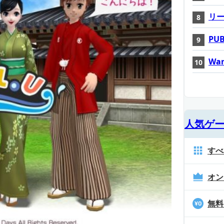
リ
PUB
War
人気ゲ
すべ
オン
無料