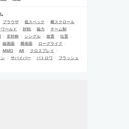
ム
ブラウザ
低スペック
横スクロール
ンワールド
対戦
協力
チーム制
制
非対称
シングル
放置
位置
縦画面
横画面
ローグライク
MMO
AR
クロスプレイ
イン
サバイバー
バトロワ
フラッシュ