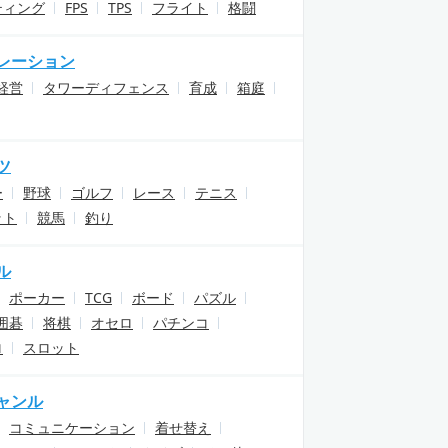
ティング
FPS
TPS
フライト
格闘
レーション
経営
タワーディフェンス
育成
箱庭
ツ
ー
野球
ゴルフ
レース
テニス
ット
競馬
釣り
ル
ポーカー
TCG
ボード
パズル
囲碁
将棋
オセロ
パチンコ
ロ
スロット
ャンル
コミュニケーション
着せ替え