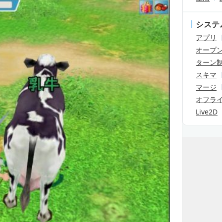
システ
アプリ
オープ
ターン
スキマ
マージ
オフラ
Live2D