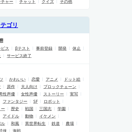
ンチャー
チャット
クイズ
その他
カテゴリ
態
ービス
βテスト
事前登録
開発
休止
止
サービス終了
ツ
かわいい
恋愛
アニメ
ドット絵
け
原作
大人向け
ブロックチェーン
男性声優
女性声優
ストーリー
実写
ファンタジー
SF
ロボット
リー
歴史
戦国
三国志
学園
アイドル
動物
イケメン
バル
和風
異世界転生
鉄道
農場
武侠
海戦