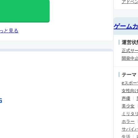
アドベ
ゲーム
っと見る
運営状
正式サ
開発中
テーマ
eスポー
女性向
声優
G
美少女
ミリタ
ホラー
サバイ
生活