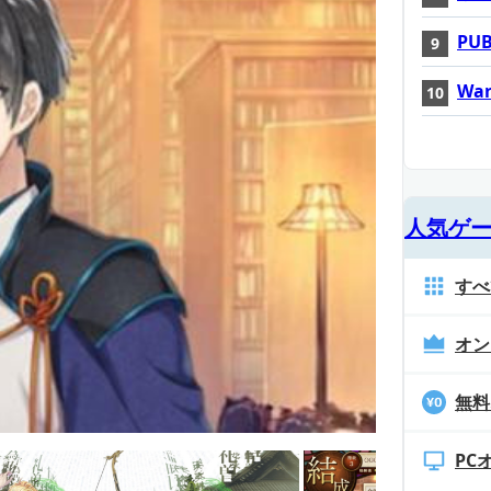
PUB
War
人気ゲ
すべ
オン
無料
PC