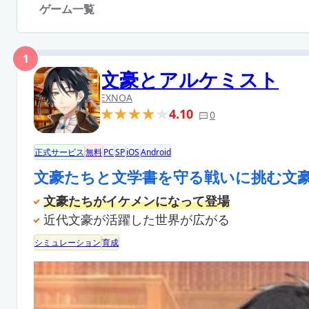
ゲーム一覧
1
文豪とアルケミスト
EXNOA
4.10
0
正式サービス
無料
PC
SP
iOS
Android
文豪たちと文学書を守る戦いに挑む文
文豪たちがイケメンになって登場
近代文豪が活躍した世界が広がる
シミュレーション
育成