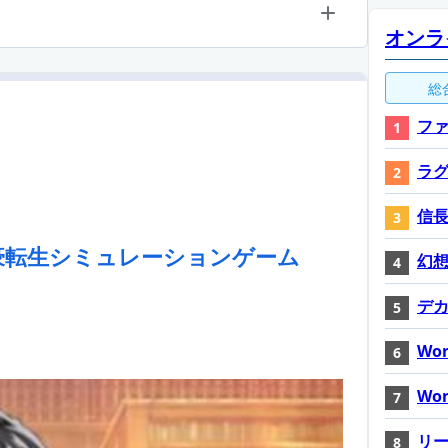
オンラ
総
ファ
ラ
信長
豪転生シミュレーションゲーム
幻想神
デ
Wor
Wor
リ