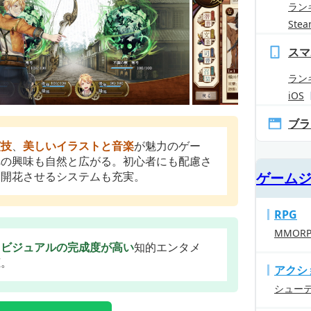
ラン
Ste
スマ
ラン
iOS
ブラ
演技
、
美しいイラストと音楽
が魅力のゲー
への興味も自然と広がる。初心者にも配慮さ
を開花させるシステムも充実。
ゲーム
RPG
MMOR
とビジュアルの完成度が高い
知的エンタメ
聴。
アクシ
シュー