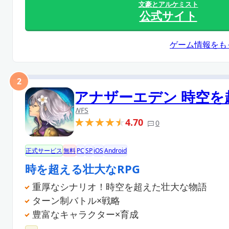
文豪とアルケミスト
公式サイト
ゲーム情報をも
2
アナザーエデン 時空を
WFS
4.70
0
正式サービス
無料
PC
SP
iOS
Android
時を超える壮大なRPG
重厚なシナリオ！時空を超えた壮大な物語
ターン制バトル×戦略
豊富なキャラクター×育成