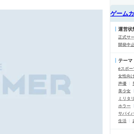
ゲーム
運営状
正式サ
開発中
テーマ
eスポー
女性向
声優
美少女
ミリタ
ホラー
サバイ
生活