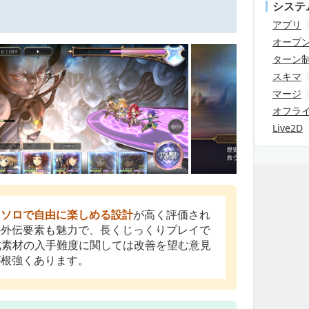
システ
アプリ
オープ
ターン
スキマ
マージ
オフラ
Live2D
、
ソロで自由に楽しめる設計
が高く評価され
の外伝要素も魅力で、長くじっくりプレイで
成素材の入手難度に関しては改善を望む意見
が根強くあります。