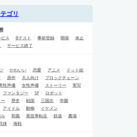
カテゴリ
態
ービス
βテスト
事前登録
開発
休止
止
サービス終了
ツ
かわいい
恋愛
アニメ
ドット絵
け
原作
大人向け
ブロックチェーン
男性声優
女性声優
ストーリー
実写
ファンタジー
SF
ロボット
リー
歴史
戦国
三国志
学園
アイドル
動物
イケメン
バル
和風
異世界転生
鉄道
農場
武侠
海戦