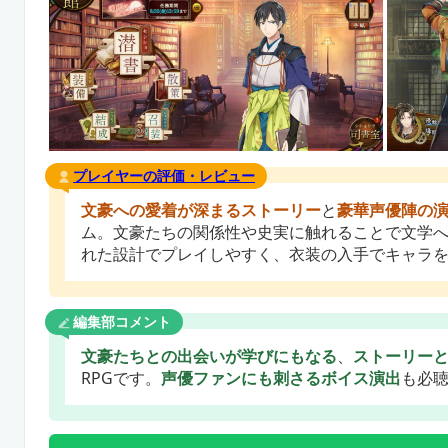
プレイヤーの評価・レビュー
文豪への愛着が深まるストーリー
と
豪華声優陣の
ム。文豪たちの関係性や史実に触れることで文学
れた設計でプレイしやすく、衣装の入手でキャラ
編集部コメント
文豪たちとの出会いが学びにもなる
、
ストーリー
RPGです。
声優ファンにも刺さるボイス演出
も必