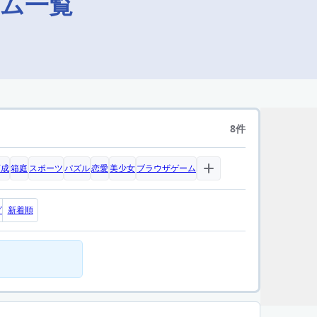
ム一覧
8件
育成
箱庭
スポーツ
パズル
恋愛
美少女
ブラウザゲーム
グ
新着順