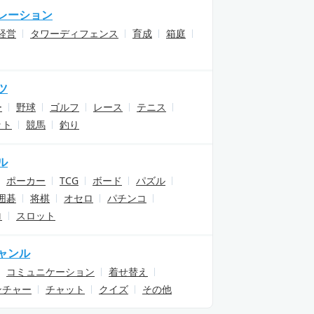
レーション
経営
タワーディフェンス
育成
箱庭
ツ
ー
野球
ゴルフ
レース
テニス
ット
競馬
釣り
ル
ポーカー
TCG
ボード
パズル
囲碁
将棋
オセロ
パチンコ
ロ
スロット
ャンル
コミュニケーション
着せ替え
ンチャー
チャット
クイズ
その他