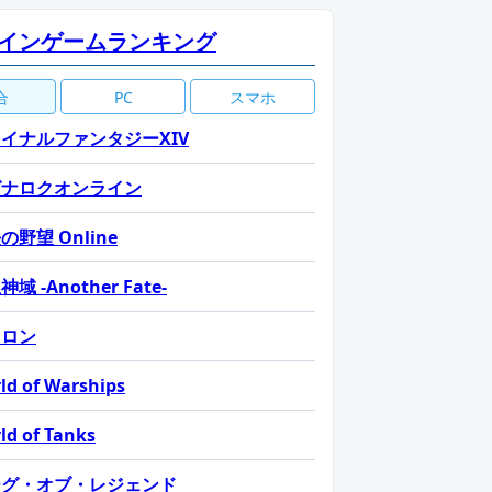
インゲームランキング
合
PC
スマホ
イナルファンタジーXIV
グナロクオンライン
の野望 Online
域 -Another Fate-
カロン
ld of Warships
ld of Tanks
ーグ・オブ・レジェンド