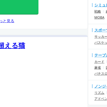
シミュ
戦略
MOBA
っと見る
スポー
サッカ
バスケ
超える猫
テーブ
カード
麻雀
パチス
ノンジ
リズム
アドベ