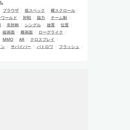
ム
ブラウザ
低スペック
横スクロール
ンワールド
対戦
協力
チーム制
制
非対称
シングル
放置
位置
縦画面
横画面
ローグライク
MMO
AR
クロスプレイ
イン
サバイバー
バトロワ
フラッシュ