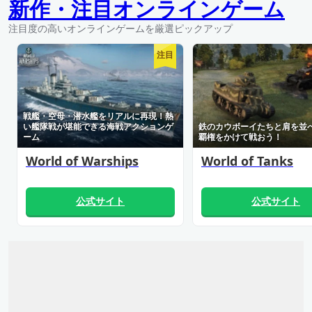
新作・注目オンラインゲーム
注目度の高いオンラインゲームを厳選ピックアップ
注目
戦艦・空母・潜水艦をリアルに再現！熱
い艦隊戦が堪能できる海戦アクションゲ
鉄のカウボーイたちと肩を並
ーム
覇権をかけて戦おう！
World of Warships
World of Tanks
公式サイト
公式サイト