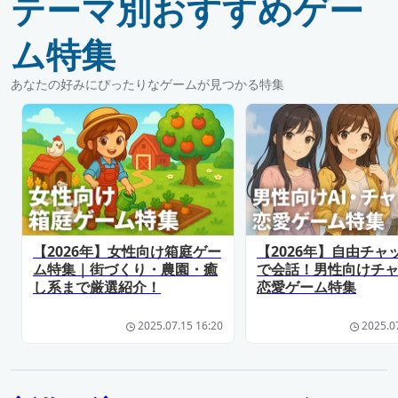
テーマ別おすすめゲー
ム特集
あなたの好みにぴったりなゲームが見つかる特集
【2026年】女性向け箱庭ゲー
【2026年】自由チャ
ム特集｜街づくり・農園・癒
で会話！男性向けチ
し系まで厳選紹介！
恋愛ゲーム特集
2025.07.15 16:20
2025.0