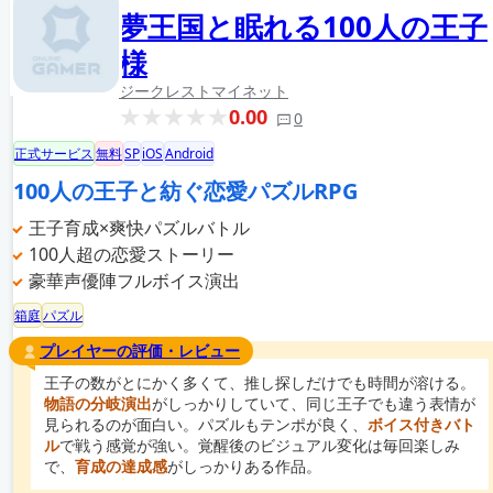
夢王国と眠れる100人の王子
様
ジークレスト
マイネット
0.00
0
正式サービス
無料
SP
iOS
Android
100人の王子と紡ぐ恋愛パズルRPG
王子育成×爽快パズルバトル
100人超の恋愛ストーリー
豪華声優陣フルボイス演出
箱庭
パズル
プレイヤーの評価・レビュー
王子の数がとにかく多くて、推し探しだけでも時間が溶ける。
物語の分岐演出
がしっかりしていて、同じ王子でも違う表情が
見られるのが面白い。パズルもテンポが良く、
ボイス付きバト
ル
で戦う感覚が強い。覚醒後のビジュアル変化は毎回楽しみ
で、
育成の達成感
がしっかりある作品。