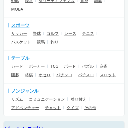
戦略
経営
タワーディフェンス
育成
箱庭
MOBA
スポーツ
サッカー
野球
ゴルフ
レース
テニス
バスケット
競馬
釣り
テーブル
カード
ポーカー
TCG
ボード
パズル
麻雀
囲碁
将棋
オセロ
パチンコ
パチスロ
スロット
ノンジャンル
リズム
コミュニケーション
着せ替え
アドベンチャー
チャット
クイズ
その他