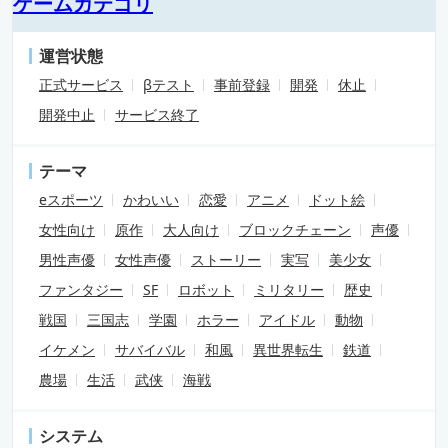
ゲームカテゴリ
運営状態
正式サービス
βテスト
事前登録
開発
休止
開発中止
サービス終了
テーマ
eスポーツ
かわいい
恋愛
アニメ
ドット絵
女性向け
原作
大人向け
ブロックチェーン
声優
男性声優
女性声優
ストーリー
実写
美少女
ファンタジー
SF
ロボット
ミリタリー
歴史
戦国
三国志
学園
ホラー
アイドル
動物
イケメン
サバイバル
和風
異世界転生
鉄道
農場
生活
武侠
海戦
システム