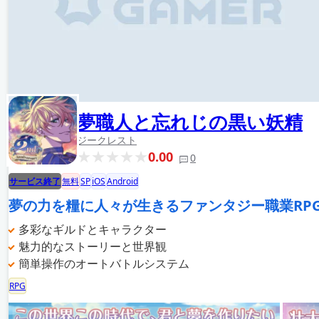
夢職人と忘れじの黒い妖精
ジークレスト
0.00
0
サービス終了
無料
SP
iOS
Android
夢の力を糧に人々が生きるファンタジー職業RP
多彩なギルドとキャラクター
魅力的なストーリーと世界観
簡単操作のオートバトルシステム
RPG