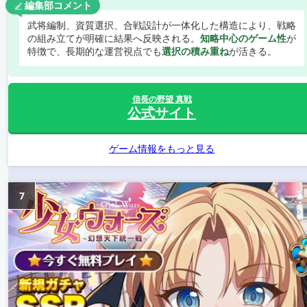
編集部コメント
武将編制、資質選択、合戦設計が一体化した構造により、戦略
の組み立てが明確に結果へ反映される。
知略中心のゲーム性
が
特徴で、長期的な運営視点でも
選択の積み重ね
が活きる。
信長の野望 真戦
公式サイト
ゲーム情報をもっと見る
7