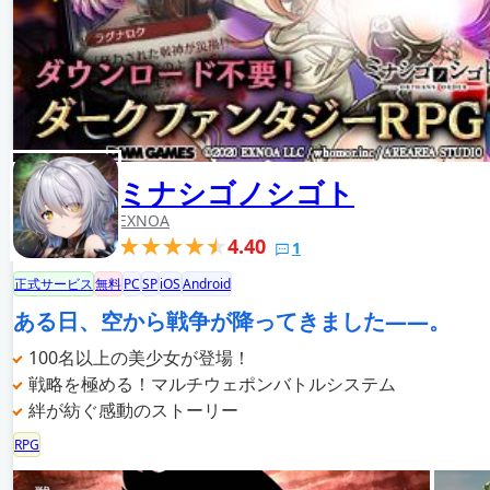
ミナシゴノシゴト
EXNOA
4.40
1
正式サービス
無料
PC
SP
iOS
Android
ある日、空から戦争が降ってきました――。
100名以上の美少女が登場！
戦略を極める！マルチウェポンバトルシステム
絆が紡ぐ感動のストーリー
RPG