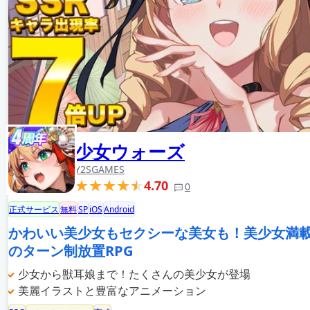
少女ウォーズ
Y2SGAMES
4.70
0
正式サービス
無料
SP
iOS
Android
かわいい美少女もセクシーな美女も！美少女満
のターン制放置RPG
少女から獣耳娘まで！たくさんの美少女が登場
美麗イラストと豊富なアニメーション