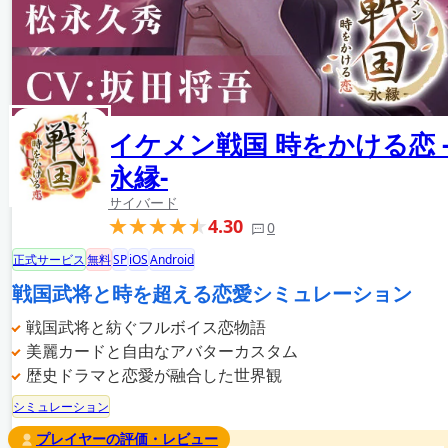
イケメン戦国 時をかける恋 
永縁-
サイバード
4.30
0
正式サービス
無料
SP
iOS
Android
戦国武将と時を超える恋愛シミュレーション
戦国武将と紡ぐフルボイス恋物語
美麗カードと自由なアバターカスタム
歴史ドラマと恋愛が融合した世界観
シミュレーション
プレイヤーの評価・レビュー