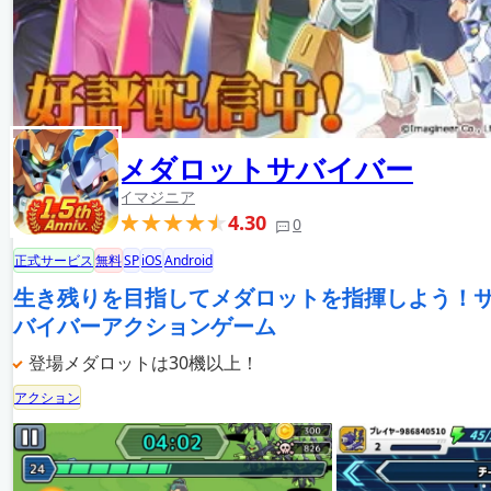
メダロットサバイバー
イマジニア
4.30
0
正式サービス
無料
SP
iOS
Android
生き残りを目指してメダロットを指揮しよう！
バイバーアクションゲーム
登場メダロットは30機以上！
アクション