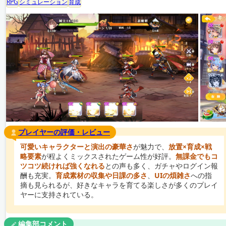
RPG
シミュレーション
育成
プレイヤーの評価・レビュー
可愛いキャラクターと演出の豪華さ
が魅力で、
放置×育成×戦
略要素
が程よくミックスされたゲーム性が好評。
無課金でもコ
ツコツ続ければ強くなれる
との声も多く、ガチャやログイン報
酬も充実。
育成素材の収集や日課の多さ
、
UIの煩雑さ
への指
摘も見られるが、好きなキャラを育てる楽しさが多くのプレイ
ヤーに支持されている。
編集部コメント