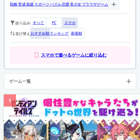
戦略
育成
箱庭
スポーツ
パズル
恋愛
美少女
ブラウザゲーム
すべて
PC
スマホ
絞り込み
おすすめ順
ランキング
新着順
並び替え
スマホで遊べるゲームに絞り込む
ゲーム一覧
1