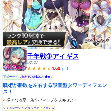
千年戦争アイギス
EXNOA
4.60
1
正式サービス
無料
PC
SP
iOS
Android
戦術が勝敗を左右する設置型タワーディフェン
ス！
様々な地形、条件のマップを攻略せよ！
シミュレーション
タワーディフェンス