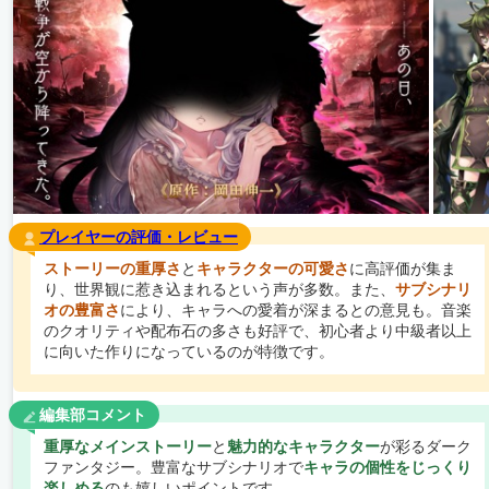
プレイヤーの評価・レビュー
ストーリーの重厚さ
と
キャラクターの可愛さ
に高評価が集ま
り、世界観に惹き込まれるという声が多数。また、
サブシナリ
オの豊富さ
により、キャラへの愛着が深まるとの意見も。音楽
のクオリティや配布石の多さも好評で、初心者より中級者以上
に向いた作りになっているのが特徴です。
編集部コメント
重厚なメインストーリー
と
魅力的なキャラクター
が彩るダーク
ファンタジー。豊富なサブシナリオで
キャラの個性をじっくり
楽しめる
のも嬉しいポイントです。