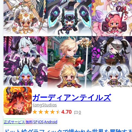
ガーディアンテイルズ
KongStudios
4.70
0
正式サービス
無料
SP
iOS
Android
ドット絵グラフィックで描かれた世界を冒険す