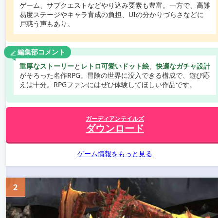
ゲーム、サブクエストなどやり込み要素も豊富。一方で、高難
易度ステージやキャラ育成の負担、UIの分かりづらさなどに
戸惑う声もあり。
編集部コメント
重厚なストーリー
と
レトロ可愛いドット絵
、
快適なガチャ設計
がそろった名作RPG。冒険の世界に没入できる構成で、遊び応
えは十分。RPGファンにはぜひ体験してほしい作品です。
ガーディアンテイルズ
ダウンロード
ゲーム情報をもっと見る
2