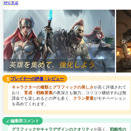
RPG
育成
プレイヤーの評価・レビュー
キャラクターの種類とグラフィックの美しさ
が高く評価されて
おり、
育成・戦略要素
の奥深さも魅力。コツコツ継続すれば無
課金でも楽しめるとの声も多く、
クラン要素
がモチベーション
を高めてくれます。
編集部コメント
グラフィックやキャラデザインのクオリティ
が高く、
戦略性の