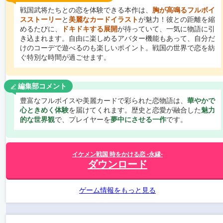
戦国武将たちとの恋を体験できる本作は、
胸が高鳴るフルボイ
スストーリー
と
美麗なカードイラスト
が魅力！彼との距離を縮
めるたびに、
ドキドキする展開
が待っていて、一気に物語に引
き込まれます。自由に楽しめるアバター機能もあって、自分だ
けのコーデで遊べるのも楽しいポイント。戦国の世界で恋を紡
ぐ特別な時間が過ごせます。
編集部コメント
豊富なフルボイスや美麗カードで彩られた恋物語は、
華やかで
心ときめく体験
を届けてくれます。歴史と恋愛が融合した
魅力
的な世界観
で、プレイヤーを
夢中にさせる一作
です。
イケメン戦国 時をかける恋 -永縁-
ダウンロード
ゲーム情報をもっと見る