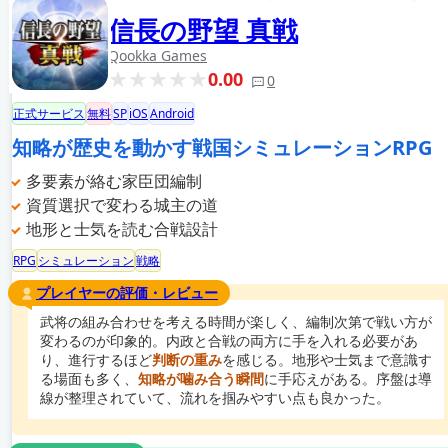
信長の野望 真戦
Qookka Games
0.00
0
正式サービス
無料
SP
iOS
Android
知略が歴史を動かす戦国シミュレーションRPG
多要素が絡む家臣団編制
資質選択で変わる城主の道
地形と士気を読む合戦設計
RPG
シミュレーション
戦略
プレイヤーの評価・レビュー
武将の組み合わせを考える時間が楽しく、編制次第で戦い方が
変わるのが印象的。内政と合戦の両方に手を入れる必要があ
り、進行するほど
判断の重み
を感じる。地形や士気まで意識す
る場面も多く、
知略が噛み合う瞬間
に手応えがある。序盤は導
線が整理されていて、流れを掴みやすい点も良かった。