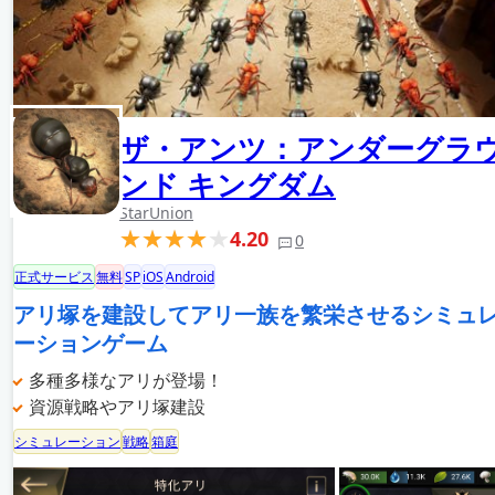
ザ・アンツ：アンダーグラ
ンド キングダム
StarUnion
4.20
0
正式サービス
無料
SP
iOS
Android
アリ塚を建設してアリ一族を繁栄させるシミュ
ーションゲーム
多種多様なアリが登場！
資源戦略やアリ塚建設
シミュレーション
戦略
箱庭