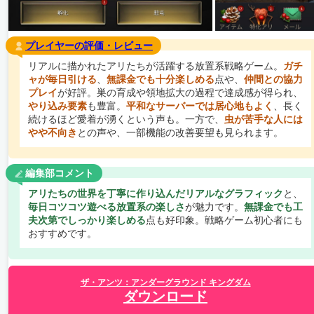
プレイヤーの評価・レビュー
リアルに描かれたアリたちが活躍する放置系戦略ゲーム。
ガチ
ャが毎日引ける
、
無課金でも十分楽しめる
点や、
仲間との協力
プレイ
が好評。巣の育成や領地拡大の過程で達成感が得られ、
やり込み要素
も豊富。
平和なサーバーでは居心地もよく
、長く
続けるほど愛着が湧くという声も。一方で、
虫が苦手な人には
やや不向き
との声や、一部機能の改善要望も見られます。
編集部コメント
アリたちの世界を丁寧に作り込んだリアルなグラフィック
と、
毎日コツコツ遊べる放置系の楽しさ
が魅力です。
無課金でも工
夫次第でしっかり楽しめる
点も好印象。戦略ゲーム初心者にも
おすすめです。
ザ・アンツ：アンダーグラウンド キングダム
ダウンロード