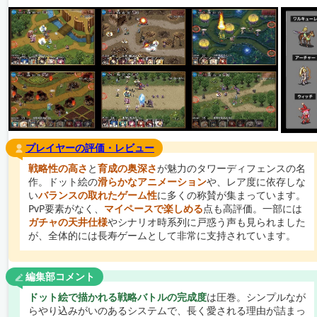
プレイヤーの評価・レビュー
戦略性の高さ
と
育成の奥深さ
が魅力のタワーディフェンスの名
作。ドット絵の
滑らかなアニメーション
や、レア度に依存しな
い
バランスの取れたゲーム性
に多くの称賛が集まっています。
PvP要素がなく、
マイペースで楽しめる
点も高評価。一部には
ガチャの天井仕様
やシナリオ時系列に戸惑う声も見られました
が、全体的には長寿ゲームとして非常に支持されています。
編集部コメント
ドット絵で描かれる戦略バトルの完成度
は圧巻。シンプルなが
らやり込みがいのあるシステムで、長く愛される理由が詰まっ