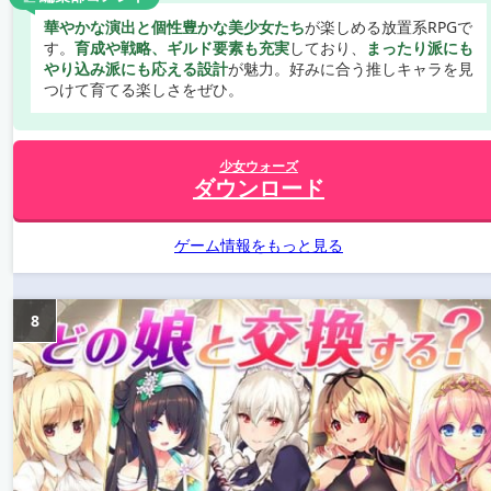
華やかな演出と個性豊かな美少女たち
が楽しめる放置系RPGで
す。
育成や戦略、ギルド要素も充実
しており、
まったり派にも
やり込み派にも応える設計
が魅力。好みに合う推しキャラを見
つけて育てる楽しさをぜひ。
少女ウォーズ
ダウンロード
ゲーム情報をもっと見る
8