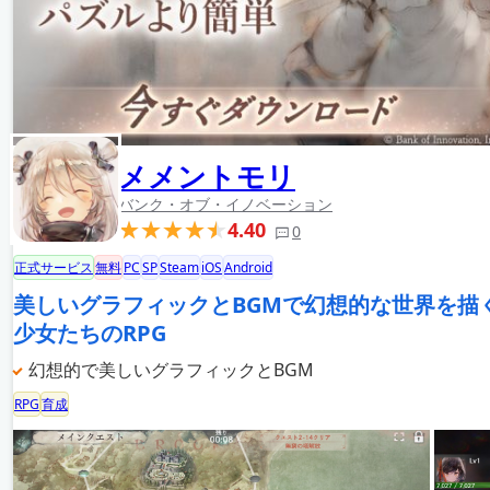
メメントモリ
バンク・オブ・イノベーション
4.40
0
正式サービス
無料
PC
SP
Steam
iOS
Android
美しいグラフィックとBGMで幻想的な世界を描
少女たちのRPG
幻想的で美しいグラフィックとBGM
RPG
育成