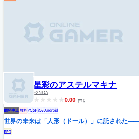
星彩のアステルマキナ
EXNOA
0.00
0
開発中止
無料
PC
SP
iOS
Android
世界の未来は「人形（ドール）」に託された―
RPG