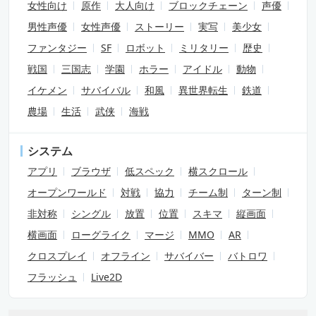
女性向け
原作
大人向け
ブロックチェーン
声優
男性声優
女性声優
ストーリー
実写
美少女
ファンタジー
SF
ロボット
ミリタリー
歴史
戦国
三国志
学園
ホラー
アイドル
動物
イケメン
サバイバル
和風
異世界転生
鉄道
農場
生活
武侠
海戦
システム
アプリ
ブラウザ
低スペック
横スクロール
オープンワールド
対戦
協力
チーム制
ターン制
非対称
シングル
放置
位置
スキマ
縦画面
横画面
ローグライク
マージ
MMO
AR
クロスプレイ
オフライン
サバイバー
バトロワ
フラッシュ
Live2D