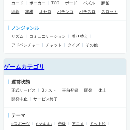
カード
ポーカー
TCG
ボード
パズル
麻雀
囲碁
将棋
オセロ
パチンコ
パチスロ
スロット
ノンジャンル
リズム
コミュニケーション
着せ替え
アドベンチャー
チャット
クイズ
その他
ゲームカテゴリ
運営状態
正式サービス
βテスト
事前登録
開発
休止
開発中止
サービス終了
テーマ
eスポーツ
かわいい
恋愛
アニメ
ドット絵