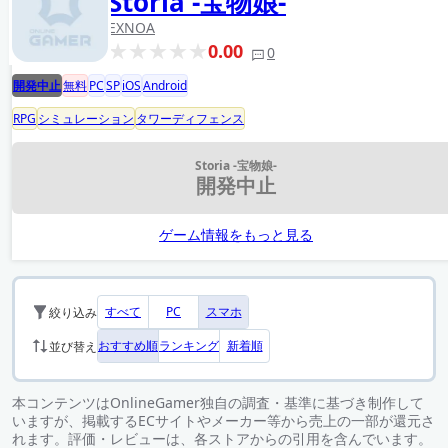
Storia -宝物娘-
EXNOA
0.00
0
開発中止
無料
PC
SP
iOS
Android
RPG
シミュレーション
タワーディフェンス
Storia -宝物娘-
開発中止
ゲーム情報をもっと見る
すべて
PC
スマホ
絞り込み
おすすめ順
ランキング
新着順
並び替え
本コンテンツはOnlineGamer独自の調査・基準に基づき制作して
いますが、掲載するECサイトやメーカー等から売上の一部が還元さ
れます。評価・レビューは、各ストアからの引用を含んでいます。