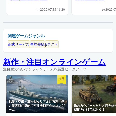
2025.07.15 16:20
2025.0
関連ゲームジャンル
正式サービス
事前登録
βテスト
新作・注目オンラインゲーム
注目度の高いオンラインゲームを厳選ピックアップ
注目
戦艦・空母・潜水艦をリアルに再現！熱
い艦隊戦が堪能できる海戦アクションゲ
鉄のカウボーイたちと肩を並
ーム
覇権をかけて戦おう！