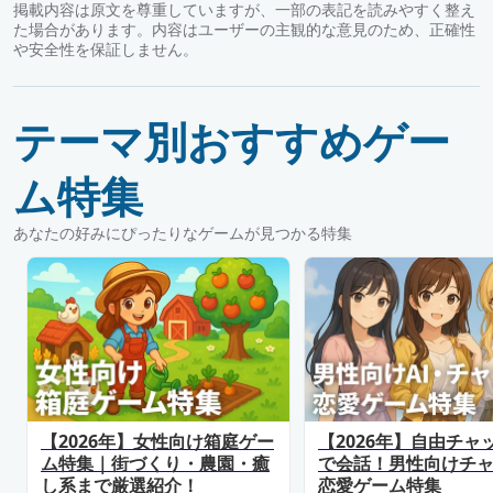
掲載内容は原文を尊重していますが、一部の表記を読みやすく整え
た場合があります。内容はユーザーの主観的な意見のため、正確性
や安全性を保証しません。
テーマ別おすすめゲー
ム特集
あなたの好みにぴったりなゲームが見つかる特集
【2026年】女性向け箱庭ゲー
【2026年】自由チャ
ム特集｜街づくり・農園・癒
で会話！男性向けチ
し系まで厳選紹介！
恋愛ゲーム特集