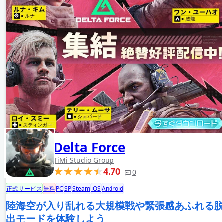
Delta Force
TiMi Studio Group
4.70
0
正式サービス
無料
PC
SP
Steam
iOS
Android
陸海空が入り乱れる大規模戦や緊張感あふれる
出モードを体験しよう