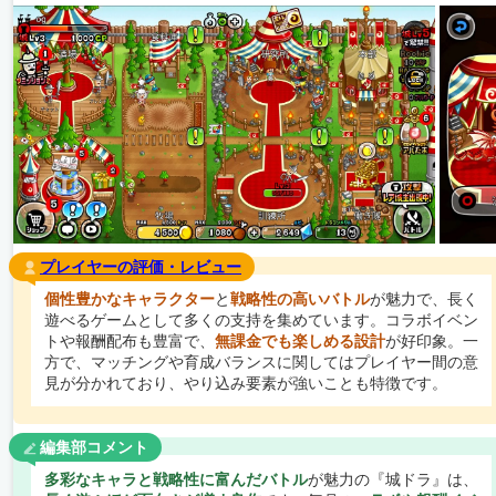
プレイヤーの評価・レビュー
個性豊かなキャラクター
と
戦略性の高いバトル
が魅力で、長く
遊べるゲームとして多くの支持を集めています。コラボイベン
トや報酬配布も豊富で、
無課金でも楽しめる設計
が好印象。一
方で、マッチングや育成バランスに関してはプレイヤー間の意
見が分かれており、やり込み要素が強いことも特徴です。
編集部コメント
多彩なキャラと戦略性に富んだバトル
が魅力の『城ドラ』は、