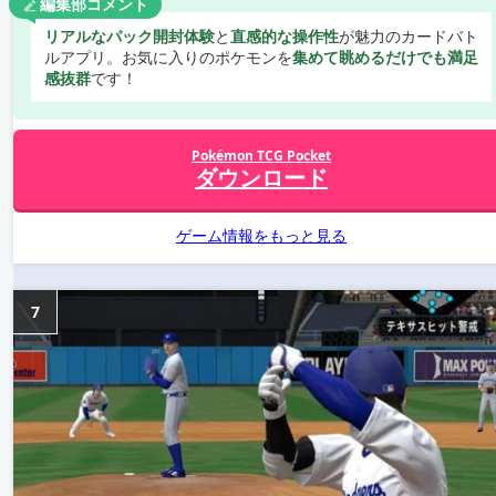
編集部コメント
リアルなパック開封体験
と
直感的な操作性
が魅力のカードバト
ルアプリ。お気に入りのポケモンを
集めて眺めるだけでも満足
感抜群
です！
Pokémon TCG Pocket
ダウンロード
ゲーム情報をもっと見る
7