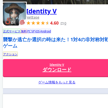
Identity V
NetEase
4.60
0
正式サービス
無料
PC
SP
iOS
Android
襲撃か逃亡か選択の時は来た！1対4の非対称対
ゲーム
アクション
Identity V
ダウンロード
ゲーム情報をもっと見る