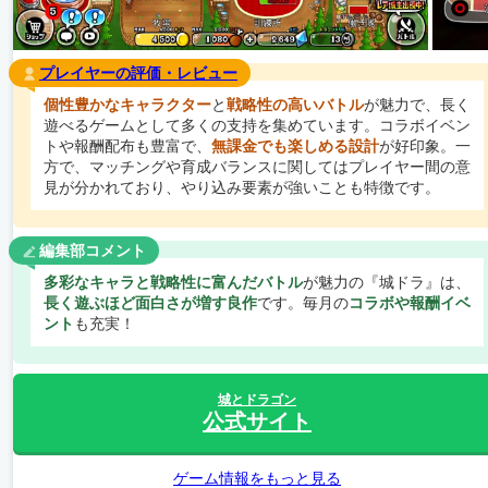
プレイヤーの評価・レビュー
個性豊かなキャラクター
と
戦略性の高いバトル
が魅力で、長く
遊べるゲームとして多くの支持を集めています。コラボイベン
トや報酬配布も豊富で、
無課金でも楽しめる設計
が好印象。一
方で、マッチングや育成バランスに関してはプレイヤー間の意
見が分かれており、やり込み要素が強いことも特徴です。
編集部コメント
多彩なキャラと戦略性に富んだバトル
が魅力の『城ドラ』は、
長く遊ぶほど面白さが増す良作
です。毎月の
コラボや報酬イベ
ント
も充実！
城とドラゴン
公式サイト
ゲーム情報をもっと見る