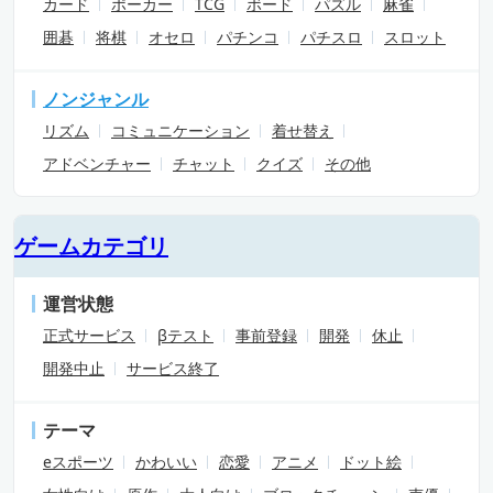
カード
ポーカー
TCG
ボード
パズル
麻雀
囲碁
将棋
オセロ
パチンコ
パチスロ
スロット
ノンジャンル
リズム
コミュニケーション
着せ替え
アドベンチャー
チャット
クイズ
その他
ゲームカテゴリ
運営状態
正式サービス
βテスト
事前登録
開発
休止
開発中止
サービス終了
テーマ
eスポーツ
かわいい
恋愛
アニメ
ドット絵