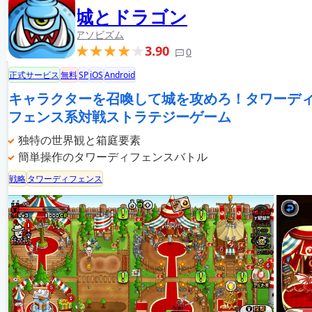
城とドラゴン
アソビズム
3.90
0
正式サービス
無料
SP
iOS
Android
キャラクターを召喚して城を攻めろ！タワーデ
フェンス系対戦ストラテジーゲーム
独特の世界観と箱庭要素
簡単操作のタワーディフェンスバトル
戦略
タワーディフェンス