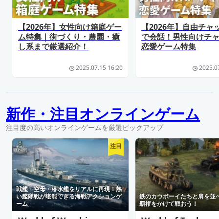
【2026年】女性向け箱庭ゲー
【2026年】自由チャ
ム特集｜街づくり・農園・癒
で会話！男性向けチ
し系まで厳選紹介！
恋愛ゲーム特集
2025.07.15 16:20
2025.0
新作・注目オンラインゲーム
注目度の高いオンラインゲームを厳選ピックアップ
注目
戦艦・空母・潜水艦をリアルに再現！熱
い艦隊戦が堪能できる海戦アクションゲ
鉄のカウボーイたちと肩を並
ーム
覇権をかけて戦おう！