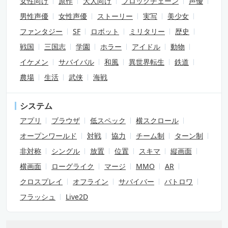
女性向け
原作
大人向け
ブロックチェーン
声優
男性声優
女性声優
ストーリー
実写
美少女
ファンタジー
SF
ロボット
ミリタリー
歴史
戦国
三国志
学園
ホラー
アイドル
動物
イケメン
サバイバル
和風
異世界転生
鉄道
農場
生活
武侠
海戦
システム
アプリ
ブラウザ
低スペック
横スクロール
オープンワールド
対戦
協力
チーム制
ターン制
非対称
シングル
放置
位置
スキマ
縦画面
横画面
ローグライク
マージ
MMO
AR
クロスプレイ
オフライン
サバイバー
バトロワ
フラッシュ
Live2D