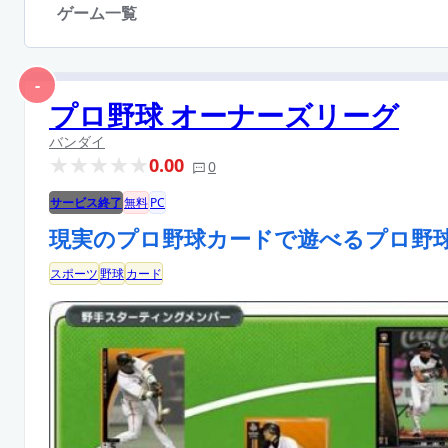
ゲーム一覧
-
プロ野球 オーナーズリーグ
バンダイ
0.00
0
サービス終了
無料
PC
現実のプロ野球カードで遊べるプロ野
スポーツ
野球
カード