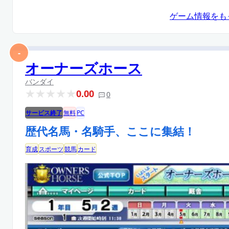
ゲーム情報をも
-
オーナーズホース
バンダイ
0.00
0
サービス終了
無料
PC
歴代名馬・名騎手、ここに集結！
育成
スポーツ
競馬
カード