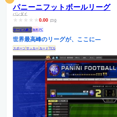
パニーニフットボールリーグ
バンダイ
0.00
0
サービス終了
無料
PC
世界最高峰のリーグが、ここに―
スポーツ
サッカー
カード
TCG