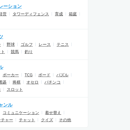
レーション
経営
タワーディフェンス
育成
箱庭
ツ
ー
野球
ゴルフ
レース
テニス
ット
競馬
釣り
ル
ポーカー
TCG
ボード
パズル
囲碁
将棋
オセロ
パチンコ
ロ
スロット
ャンル
コミュニケーション
着せ替え
ンチャー
チャット
クイズ
その他