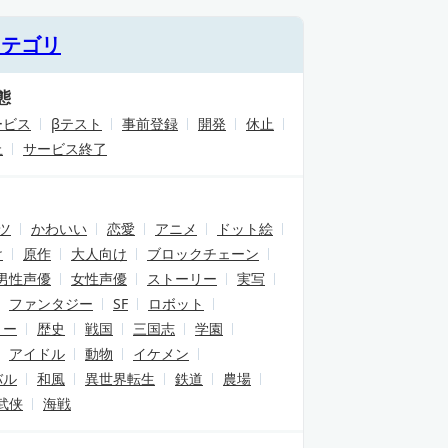
カテゴリ
態
ービス
βテスト
事前登録
開発
休止
止
サービス終了
ツ
かわいい
恋愛
アニメ
ドット絵
け
原作
大人向け
ブロックチェーン
男性声優
女性声優
ストーリー
実写
ファンタジー
SF
ロボット
リー
歴史
戦国
三国志
学園
アイドル
動物
イケメン
バル
和風
異世界転生
鉄道
農場
武侠
海戦