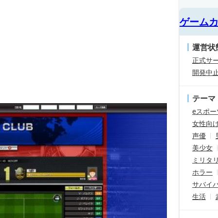
ゲーム
運営状
正式サ
開発中
テーマ
eスポー
女性向
声優
美少女
ミリタ
ホラー
サバイ
生活