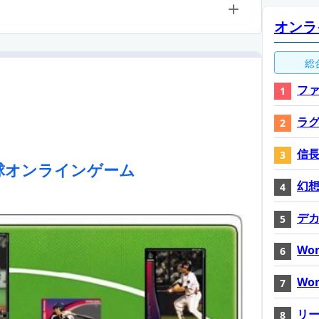
オンラ
総
ファ
ラ
信長
球オンラインゲーム
幻想神
デ
Wor
Wor
リ