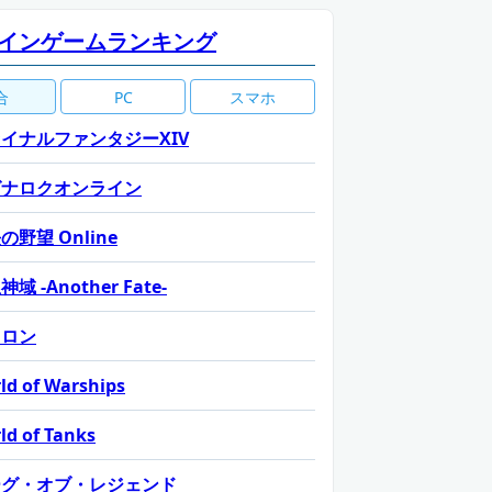
インゲームランキング
合
PC
スマホ
イナルファンタジーXIV
グナロクオンライン
の野望 Online
域 -Another Fate-
カロン
ld of Warships
ld of Tanks
ーグ・オブ・レジェンド