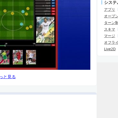
システ
アプリ
オープ
ターン
スキマ
マージ
オフラ
Live2D
っと見る