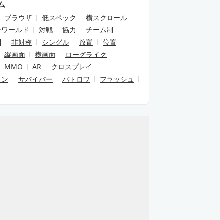
ム
ブラウザ
低スペック
横スクロール
ンワールド
対戦
協力
チーム制
制
非対称
シングル
放置
位置
縦画面
横画面
ローグライク
MMO
AR
クロスプレイ
イン
サバイバー
バトロワ
フラッシュ