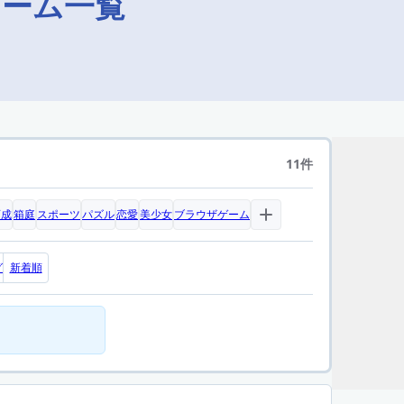
ゲーム一覧
11件
育成
箱庭
スポーツ
パズル
恋愛
美少女
ブラウザゲーム
グ
新着順