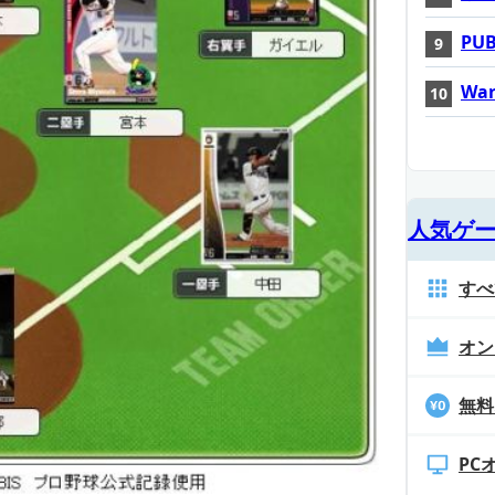
PUB
War
人気ゲ
すべ
オン
無料
PC