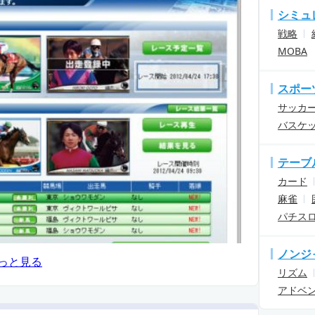
シミュ
戦略
MOBA
スポー
サッカ
バスケ
テーブ
カード
麻雀
パチス
ノンジ
っと見る
リズム
アドベ