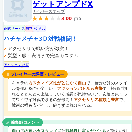
ゲットアンプドX
サイバーステップ
3.00
0
正式サービス
無料
PC
Mac
ハチャメチャ3Ｄ対戦格闘！
アクセサリで戦い方が激変！
髪型・服・表情まで完全カスタム
アクション
格闘
プレイヤーの評価・レビュー
キャラの
カスタマイズ性がとにかく自由
で、自分だけのスタイ
ルを作れるのが楽しい！
アクションバトルも爽快
で、操作に慣
れるとどんどん上達していく感覚が気持ちいい。友達と集まっ
てワイワイ対戦できるのが最高！
アクセサリの種類も豊富
で、
戦術の幅も広がるし、飽きずに続けられる。
編集部コメント
自由度の高いカスタマイズ
と
戦略性に富んだバトル
が魅力の対