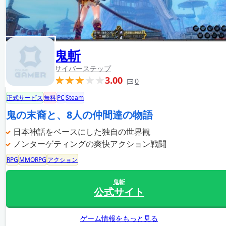
鬼斬
サイバーステップ
3.00
0
正式サービス
無料
PC
Steam
鬼の末裔と、8人の仲間達の物語
日本神話をベースにした独自の世界観
ノンターゲティングの爽快アクション戦闘
RPG
MMORPG
アクション
鬼斬
公式サイト
ゲーム情報をもっと見る