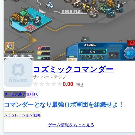
コズミックコマンダー
サイバーステップ
0.00
0
サービス終了
無料
PC
コマンダーとなり最強ロボ軍団を組織せよ！
シミュレーション
戦略
ゲーム情報をもっと見る