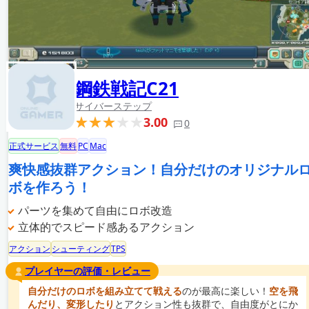
鋼鉄戦記C21
サイバーステップ
3.00
0
正式サービス
無料
PC
Mac
爽快感抜群アクション！自分だけのオリジナル
ボを作ろう！
パーツを集めて自由にロボ改造
立体的でスピード感あるアクション
アクション
シューティング
TPS
プレイヤーの評価・レビュー
自分だけのロボを組み立てて戦える
のが最高に楽しい！
空を飛
んだり、変形したり
とアクション性も抜群で、自由度がとにか