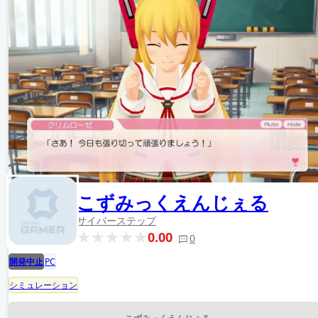
こずみっくえんじぇる
サイバーステップ
0.00
0
開発中止
PC
シミュレーション