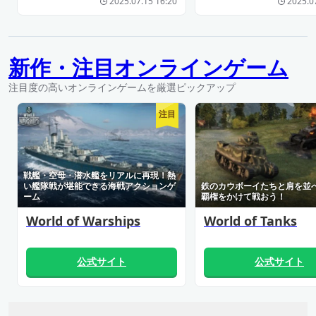
2025.07.15 16:20
2025.0
新作・注目オンラインゲーム
注目度の高いオンラインゲームを厳選ピックアップ
注目
戦艦・空母・潜水艦をリアルに再現！熱
い艦隊戦が堪能できる海戦アクションゲ
鉄のカウボーイたちと肩を並
ーム
覇権をかけて戦おう！
World of Warships
World of Tanks
公式サイト
公式サイト