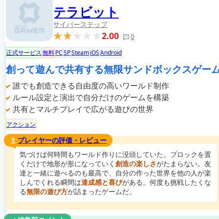
テラビット
サイバーステップ
2.00
0
正式サービス
無料
PC
SP
Steam
iOS
Android
創って遊んで共有する無限サンドボックスゲー
誰でも創造できる自由度の高いワールド制作
ルール設定と演出で自分だけのゲームを構築
共有とマルチプレイで広がる遊びの世界
アクション
プレイヤーの評価・レビュー
気づけば何時間もワールド作りに没頭していた。ブロックを置
くだけで地形が形になっていく
創造の楽しさ
がたまらない。友
達と一緒に遊べるのも最高で、自分の作った世界を他の人が楽
しんでくれる瞬間は
達成感と喜び
がある。何度も挑戦したくな
る
無限の遊び方
が詰まったゲームだ。