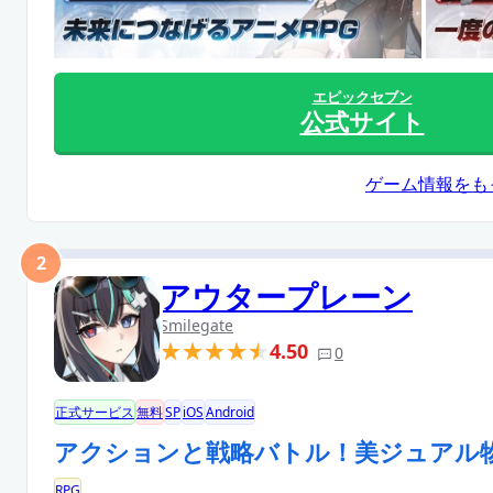
エピックセブン
公式サイト
ゲーム情報をも
2
アウタープレーン
Smilegate
4.50
0
正式サービス
無料
SP
iOS
Android
アクションと戦略バトル！美ジュアル物
RPG