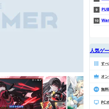
PUB
War
人気ゲ
すべ
オン
無料
PC