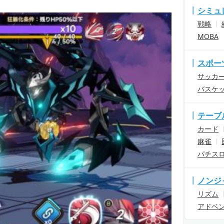
シミュ
戦略
MOBA
スポー
サッカ
バスケ
テーブ
カード
麻雀
パチス
ノンジ
リズム
アドベ