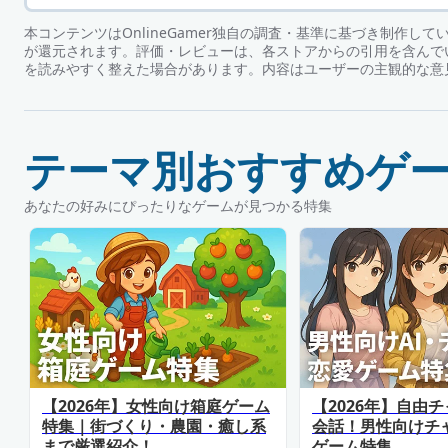
本コンテンツはOnlineGamer独自の調査・基準に基づき制作し
が還元されます。評価・レビューは、各ストアからの引用を含んで
を読みやすく整えた場合があります。内容はユーザーの主観的な意
テーマ別おすすめゲ
あなたの好みにぴったりなゲームが見つかる特集
【2026年】女性向け箱庭ゲーム
【2026年】自由チ
特集｜街づくり・農園・癒し系
会話！男性向けチ
まで厳選紹介！
ゲーム特集