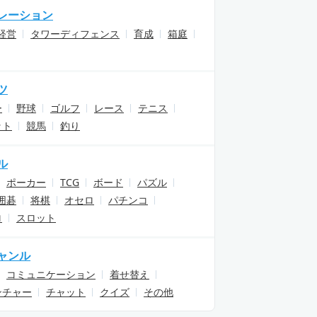
レーション
経営
タワーディフェンス
育成
箱庭
ツ
ー
野球
ゴルフ
レース
テニス
ット
競馬
釣り
ル
ポーカー
TCG
ボード
パズル
囲碁
将棋
オセロ
パチンコ
ロ
スロット
ャンル
コミュニケーション
着せ替え
ンチャー
チャット
クイズ
その他