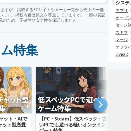
システ
ていますが、掲載するECサイトやメーカー等から売上の一部
アプリ
います。掲載内容は原文を尊重していますが、一部の表記
オープ
見のため、正確性や安全性を保証しません。
ターン
スキマ
マージ
ーム特集
オフラ
Live2D
ャット・AIで
【PC・Steam】低スペック・古
恋・
ャット型恋愛
いPCでも遊べる軽いオンライン
女性
ゲーム特集
特集【