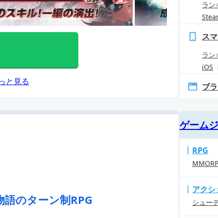
ラン
Ste
スマ
ラン
iOS
っと見る
ブラ
ゲーム
RPG
MMOR
アクシ
語のターン制RPG
シュー