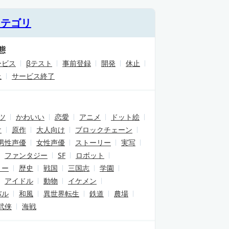
カテゴリ
態
ービス
βテスト
事前登録
開発
休止
止
サービス終了
ツ
かわいい
恋愛
アニメ
ドット絵
け
原作
大人向け
ブロックチェーン
男性声優
女性声優
ストーリー
実写
ファンタジー
SF
ロボット
リー
歴史
戦国
三国志
学園
アイドル
動物
イケメン
バル
和風
異世界転生
鉄道
農場
武侠
海戦