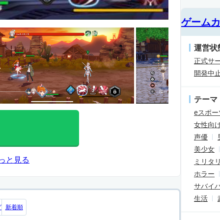
ゲーム
運営状
正式サ
開発中
テーマ
eスポー
女性向
声優
美少女
っと見る
ミリタ
ホラー
サバイ
生活
グ
新着順