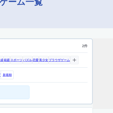
するゲーム一覧
2件
育成
箱庭
スポーツ
パズル
恋愛
美少女
ブラウザゲーム
グ
新着順