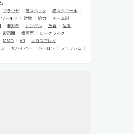
ム
ブラウザ
低スペック
横スクロール
ンワールド
対戦
協力
チーム制
制
非対称
シングル
放置
位置
縦画面
横画面
ローグライク
MMO
AR
クロスプレイ
イン
サバイバー
バトロワ
フラッシュ
癒し・推し活が楽しめる！
【2026年最新】おすすめPC向
向けおすすめスマホゲーム
MMORPG特集｜無料で遊べる
2025年版】
人気オンラインRPGを紹介