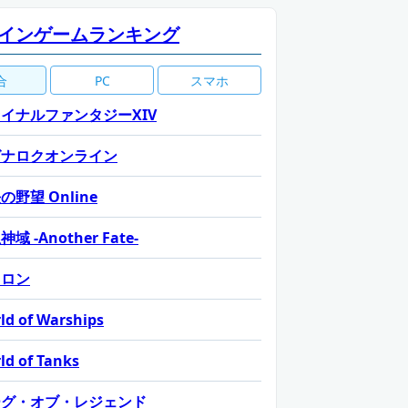
インゲームランキング
合
PC
スマホ
イナルファンタジーXIV
グナロクオンライン
の野望 Online
域 -Another Fate-
カロン
ld of Warships
ld of Tanks
ーグ・オブ・レジェンド