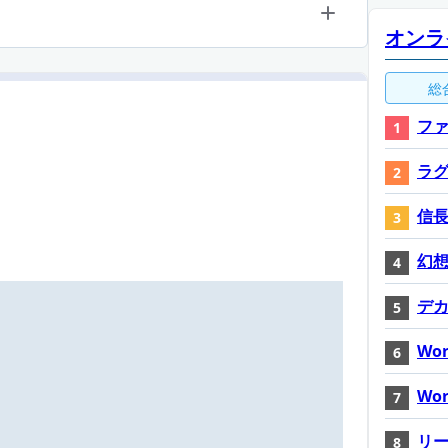
オンラ
総
ファ
ラ
信長
幻想神
デ
Wor
Wor
リ