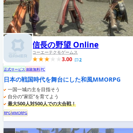
信長の野望 Online
コーエーテクモゲームス
3.00
2
正式サービス
体験無料
PC
日本の戦国時代を舞台にした和風MMORPG
一国一城の主を目指そう
自分の“家臣”を育てよう
最大500人対500人での大合戦！
RPG
MMORPG