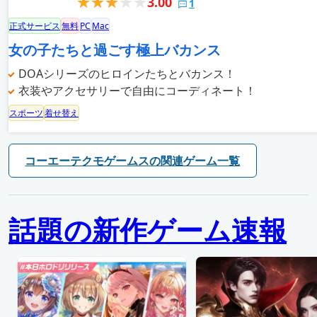
3.00
1
正式サービス
無料
PC
Mac
女の子たちと過ごす極上バカンス
DOAシリーズのヒロインたちとバカンス！
衣装やアクセサリーで自由にコーディネート！
スポーツ
着せ替え
コーエーテクモゲームスの関連ゲーム一覧
話題の新作ゲーム速報