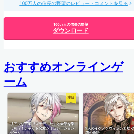
100万人の信長の野望のレビュー・コメントを見る
100万人の信長の野望
ダウンロード
おすすめオンラインゲ
ーム
注目
リアルな言葉でステディたちと会話を楽
しもう！チャット恋愛シミュレーション
9人のイケメンヴィランと紡
ゲーム
恋の物語