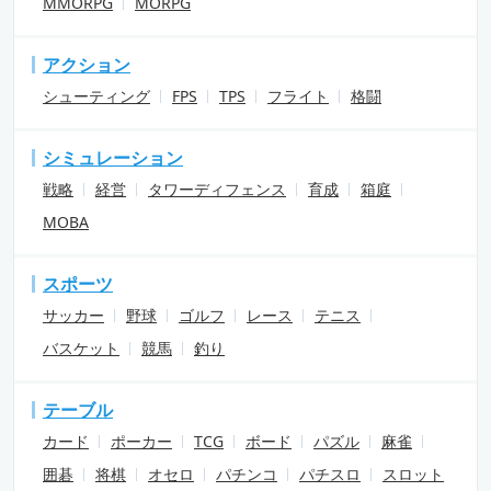
MMORPG
MORPG
アクション
シューティング
FPS
TPS
フライト
格闘
シミュレーション
戦略
経営
タワーディフェンス
育成
箱庭
MOBA
スポーツ
サッカー
野球
ゴルフ
レース
テニス
バスケット
競馬
釣り
テーブル
カード
ポーカー
TCG
ボード
パズル
麻雀
囲碁
将棋
オセロ
パチンコ
パチスロ
スロット