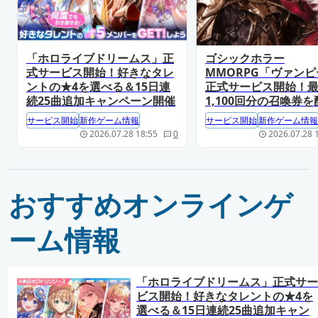
「ホロライブドリームス」正
ゴシックホラー
式サービス開始！好きなタレ
MMORPG「ヴァン
ントの★4を選べる＆15日連
正式サービス開始！
続25曲追加キャンペーン開催
1,100回分の召喚券を
サービス開始
新作ゲーム情報
サービス開始
新作ゲーム情報
2026.07.28 18:55
0
2026.07.28 
おすすめオンラインゲ
ーム情報
「ホロライブドリームス」正式サー
ビス開始！好きなタレントの★4を
選べる＆15日連続25曲追加キャン