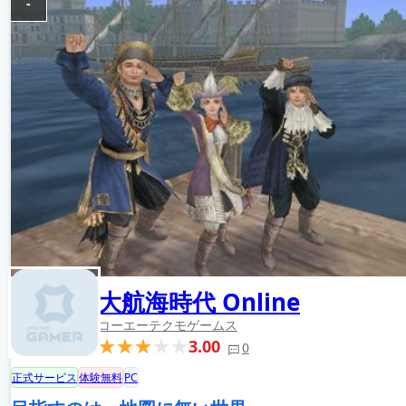
-
大航海時代 Online
コーエーテクモゲームス
3.00
0
正式サービス
体験無料
PC