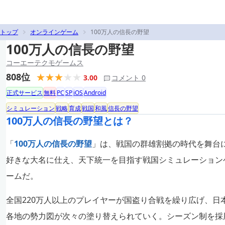
トップ
オンラインゲーム
100万人の信長の野望
100万人の信長の野望
コーエーテクモゲームス
808位
3.00
コメント 0
正式サービス
無料
PC
SP
iOS
Android
シミュレーション
戦略
育成
戦国
和風
信長の野望
100万人の信長の野望とは？
「
100万人の信長の野望
」は、戦国の群雄割拠の時代を舞台
好きな大名に仕え、天下統一を目指す戦国シミュレーション
ームだ。
全国220万人以上のプレイヤーが国盗り合戦を繰り広げ、日
各地の勢力図が次々の塗り替えられていく。シーズン制を採