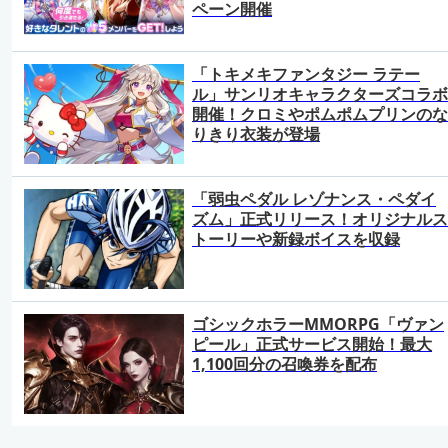
ペーン開催
「トキメキファンタジー ラテー
ル」サンリオキャラクターズコラボ
開催！クロミやポムポムプリンのな
りきり衣装が登場
「弱虫ペダル レゾナンス・ペダイ
ズム」正式リリース！オリジナルス
トーリーや新録ボイスを収録
ゴシックホラーMMORPG「ヴァン
ピール」正式サービス開始！最大
1,100回分の召喚券を配布