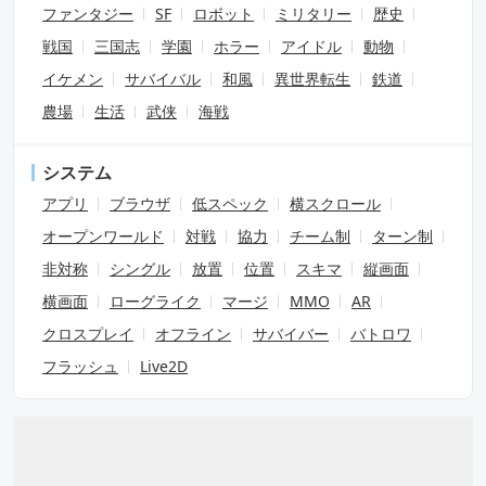
ファンタジー
SF
ロボット
ミリタリー
歴史
戦国
三国志
学園
ホラー
アイドル
動物
イケメン
サバイバル
和風
異世界転生
鉄道
農場
生活
武侠
海戦
システム
アプリ
ブラウザ
低スペック
横スクロール
オープンワールド
対戦
協力
チーム制
ターン制
非対称
シングル
放置
位置
スキマ
縦画面
横画面
ローグライク
マージ
MMO
AR
クロスプレイ
オフライン
サバイバー
バトロワ
フラッシュ
Live2D