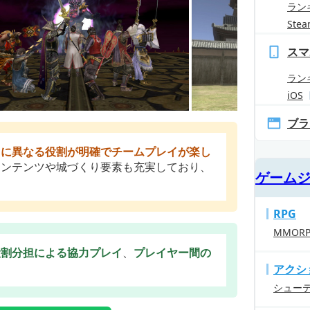
ラン
Ste
スマ
ラン
iOS
ブラ
とに異なる役割が明確でチームプレイが楽し
コンテンツや城づくり要素も充実しており、
ゲーム
RPG
MMOR
役割分担による協力プレイ
、
プレイヤー間の
アクシ
シュー