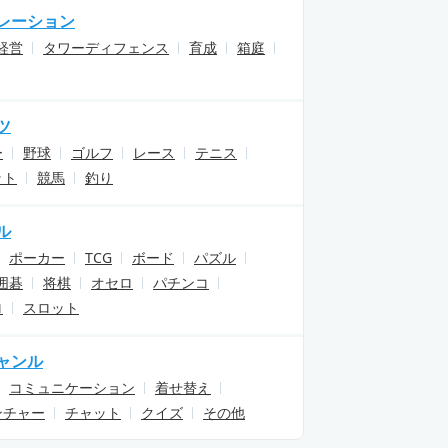
レーション
経営
タワーディフェンス
育成
箱庭
ツ
ー
野球
ゴルフ
レース
テニス
ット
競馬
釣り
ル
ポーカー
TCG
ボード
パズル
囲碁
将棋
オセロ
パチンコ
ロ
スロット
ャンル
コミュニケーション
着せ替え
ンチャー
チャット
クイズ
その他