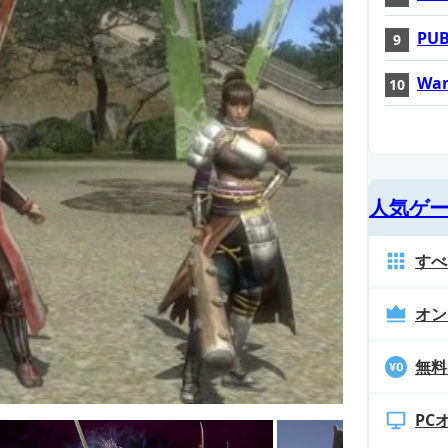
PUB
War
人気ゲ
すべ
オン
無料
PC