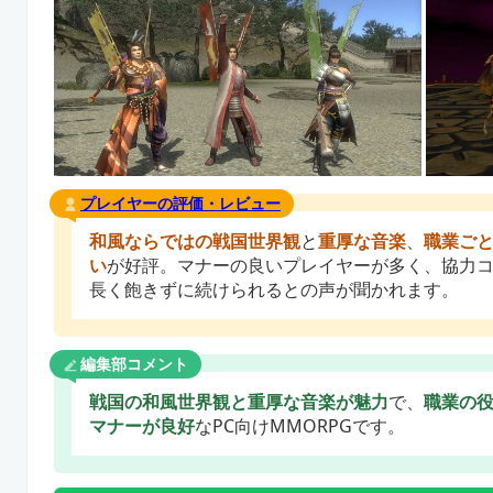
プレイヤーの評価・レビュー
和風ならではの戦国世界観
と
重厚な音楽
、
職業ご
い
が好評。マナーの良いプレイヤーが多く、協力
長く飽きずに続けられるとの声が聞かれます。
編集部コメント
戦国の和風世界観と重厚な音楽が魅力
で、
職業の
マナーが良好
なPC向けMMORPGです。