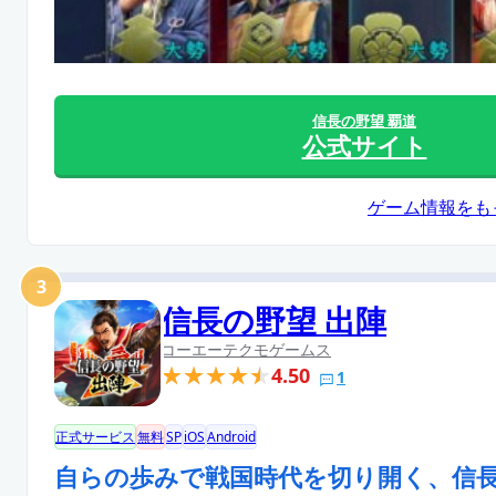
信長の野望 覇道
公式サイト
ゲーム情報をも
3
信長の野望 出陣
コーエーテクモゲームス
4.50
1
正式サービス
無料
SP
iOS
Android
自らの歩みで戦国時代を切り開く、信