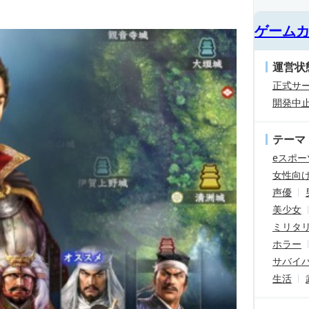
ゲーム
運営状
正式サ
開発中
テーマ
eスポー
女性向
声優
美少女
ミリタ
ホラー
サバイ
生活