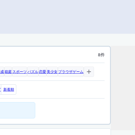
8件
育成
箱庭
スポーツ
パズル
恋愛
美少女
ブラウザゲーム
グ
新着順