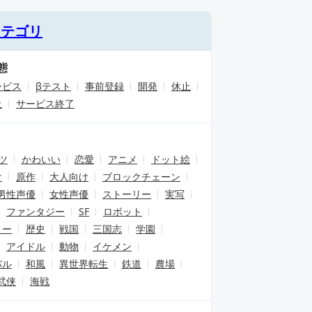
カテゴリ
態
ービス
βテスト
事前登録
開発
休止
止
サービス終了
ツ
かわいい
恋愛
アニメ
ドット絵
け
原作
大人向け
ブロックチェーン
男性声優
女性声優
ストーリー
実写
ファンタジー
SF
ロボット
リー
歴史
戦国
三国志
学園
アイドル
動物
イケメン
バル
和風
異世界転生
鉄道
農場
武侠
海戦