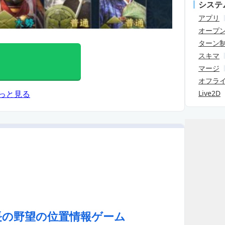
システ
アプリ
オープ
ターン
スキマ
マージ
オフラ
Live2D
っと見る
長の野望の位置情報ゲーム