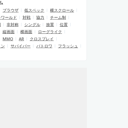
ム
ブラウザ
低スペック
横スクロール
ンワールド
対戦
協力
チーム制
制
非対称
シングル
放置
位置
縦画面
横画面
ローグライク
MMO
AR
クロスプレイ
イン
サバイバー
バトロワ
フラッシュ