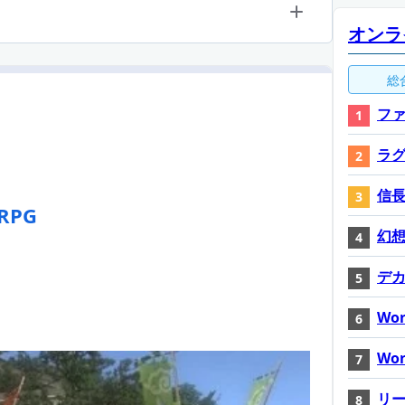
オンラ
総
ファ
ラ
信長
PG
幻想神
デ
Wor
Wor
リ