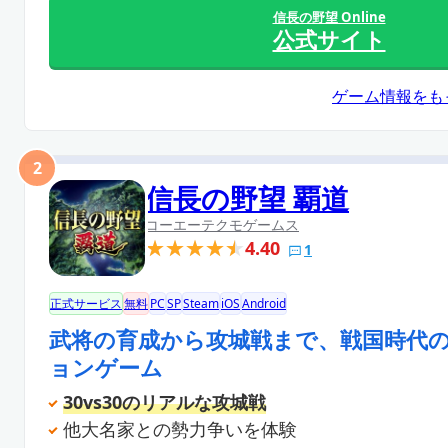
信長の野望 Online
公式サイト
ゲーム情報をも
2
信長の野望 覇道
コーエーテクモゲームス
4.40
1
正式サービス
無料
PC
SP
Steam
iOS
Android
武将の育成から攻城戦まで、戦国時代
ョンゲーム
30vs30のリアルな攻城戦
他大名家との勢力争いを体験