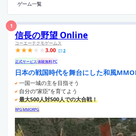
ゲーム一覧
1
信長の野望 Online
コーエーテクモゲームス
3.00
2
正式サービス
体験無料
PC
日本の戦国時代を舞台にした和風MMOR
一国一城の主を目指そう
自分の“家臣”を育てよう
最大500人対500人での大合戦！
RPG
MMORPG