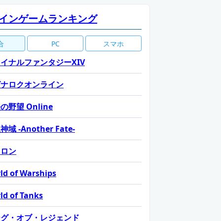
インゲームランキング
合
PC
スマホ
イナルファンタジーXIV
グナロクオンライン
の野望 Online
域 -Another Fate-
カロン
ld of Warships
ld of Tanks
ーグ・オブ・レジェンド