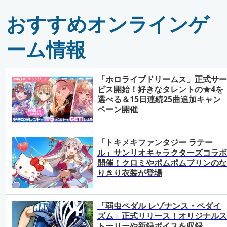
おすすめオンラインゲ
ーム情報
「ホロライブドリームス」正式サー
ビス開始！好きなタレントの★4を
選べる＆15日連続25曲追加キャン
ペーン開催
「トキメキファンタジー ラテー
ル」サンリオキャラクターズコラボ
開催！クロミやポムポムプリンのな
りきり衣装が登場
「弱虫ペダル レゾナンス・ペダイ
ズム」正式リリース！オリジナルス
トーリーや新録ボイスを収録