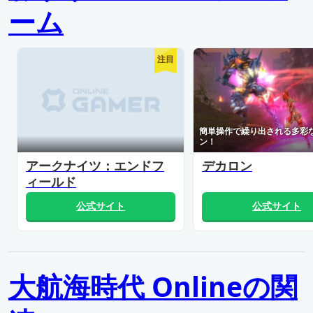
ーム
注目
簡単操作で繰り出される多彩
ン！
アークナイツ：エンドフ
デカロン
ィールド
公式サイト
公式サイト
大航海時代 Onlineの関