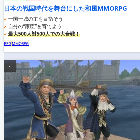
日本の戦国時代を舞台にした和風MMORPG
一国一城の主を目指そう
自分の“家臣”を育てよう
最大500人対500人での大合戦！
RPG
MMORPG
-