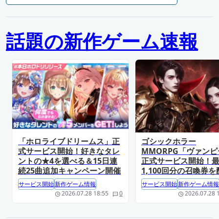
話題の新作ゲーム速報
「ホロライブドリームス」正
ゴシックホラー
式サービス開始！好きなタレ
MMORPG「ヴァン
ントの★4を選べる＆15日連
正式サービス開始！
続25曲追加キャンペーン開催
1,100回分の召喚券を
サービス開始
新作ゲーム情報
サービス開始
新作ゲーム情報
2026.07.28 18:55
0
2026.07.28 