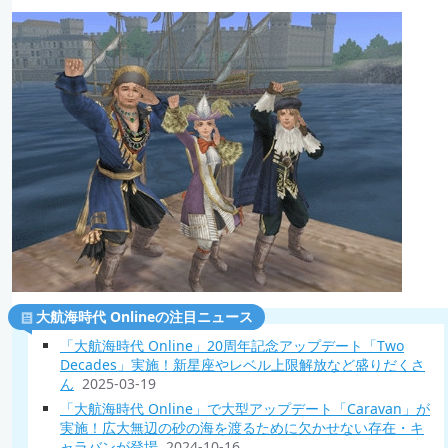
大航海時代 Onlineの注目ニュース
「大航海時代 Online」20周年記念アップデート「Two
Decades」実施！新星座やレベル上限解放など盛りだくさ
ん
2025-03-19
「大航海時代 Online」で大型アップデート「Caravan」が
実施！広大無辺の砂の海を渡るために欠かせない存在・キ
ャラバンが登場
2024-10-16