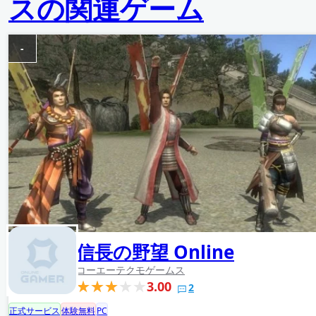
スの関連ゲーム
-
信長の野望 Online
コーエーテクモゲームス
3.00
2
正式サービス
体験無料
PC