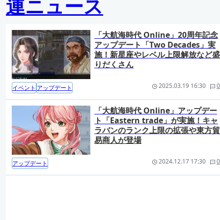
連ニュース
「大航海時代 Online」20周年記念
アップデート「Two Decades」実
施！新星座やレベル上限解放など盛
りだくさん
2025.03.19 16:30
0
イベント
アップデート
「大航海時代 Online」アップデー
ト「Eastern trade」が実施！キャ
ラバンのランク上限の拡張や東方貿
易商人が登場
2024.12.17 17:30
0
アップデート