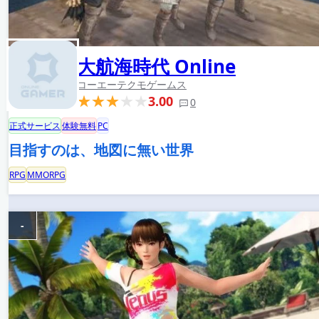
大航海時代 Online
コーエーテクモゲームス
3.00
0
正式サービス
体験無料
PC
目指すのは、地図に無い世界
RPG
MMORPG
-