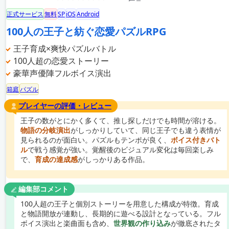
正式サービス
無料
SP
iOS
Android
100人の王子と紡ぐ恋愛パズルRPG
王子育成×爽快パズルバトル
100人超の恋愛ストーリー
豪華声優陣フルボイス演出
箱庭
パズル
プレイヤーの評価・レビュー
王子の数がとにかく多くて、推し探しだけでも時間が溶ける。
物語の分岐演出
がしっかりしていて、同じ王子でも違う表情が
見られるのが面白い。パズルもテンポが良く、
ボイス付きバト
ル
で戦う感覚が強い。覚醒後のビジュアル変化は毎回楽しみ
で、
育成の達成感
がしっかりある作品。
編集部コメント
100人超の王子と個別ストーリーを用意した構成が特徴。育成
と物語開放が連動し、長期的に遊べる設計となっている。フル
ボイス演出と楽曲面も含め、
世界観の作り込み
が徹底されたタ