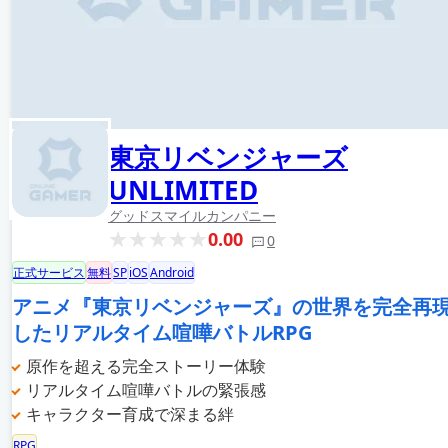
東京リベンジャーズ
UNLIMITED
グッドスマイルカンパニー
0.00
0
正式サービス
無料
SP
iOS
Android
アニメ『東京リベンジャーズ』の世界を完全再
したリアルタイム喧嘩バトルRPG
原作を超える完全ストーリー体験
リアルタイム喧嘩バトルの緊張感
キャラクター育成で深まる絆
RPG