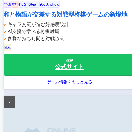
開発
無料
PC
SP
Steam
iOS
Android
和と物語が交差する対戦型将棋ゲームの新境地
キャラ交流が進む好感度設計
AI支援で学べる将棋対局
多様な持ち時間と対戦形式
将棋
棋桜
公式サイト
ゲーム情報をもっと見る
7