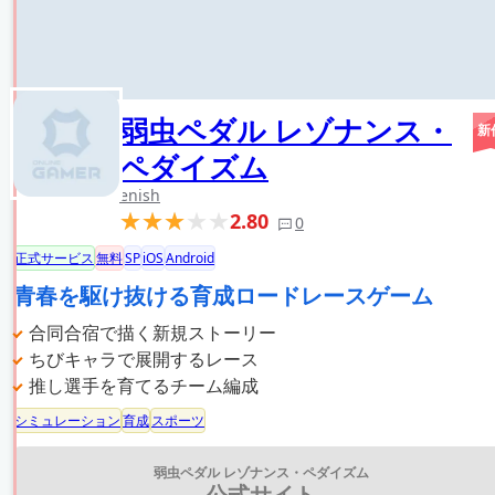
弱虫ペダル レゾナンス・
新
ペダイズム
enish
2.80
0
正式サービス
無料
SP
iOS
Android
青春を駆け抜ける育成ロードレースゲーム
合同合宿で描く新規ストーリー
ちびキャラで展開するレース
推し選手を育てるチーム編成
シミュレーション
育成
スポーツ
弱虫ペダル レゾナンス・ペダイズム
公式サイト