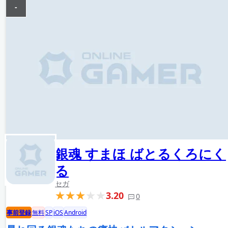
-
銀魂 すまほ ばとるくろにく
る
セガ
3.20
0
事前登録
無料
SP
iOS
Android