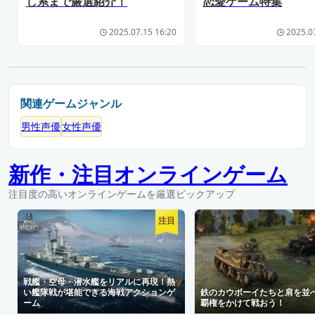
し系まで厳選紹介！
恋愛ゲーム特集
2025.07.15 16:20
2025.0
関連ゲームジャンル
男性声優
女性声優
新作・注目オンラインゲーム
注目度の高いオンラインゲームを厳選ピックアップ
注目
戦艦・空母・潜水艦をリアルに再現！熱
い艦隊戦が堪能できる海戦アクションゲ
鉄のカウボーイたちと肩を並
ーム
覇権をかけて戦おう！