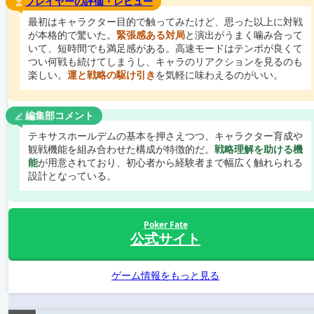
プレイヤーの評価・レビュー
最初はキャラクター目的で触ってみたけど、思った以上に対戦
が本格的で驚いた。
緊張感ある対局
と演出がうまく噛み合って
いて、短時間でも満足感がある。高速モードはテンポが良くて
つい何戦も続けてしまうし、キャラのリアクションを見るのも
楽しい。
運と戦略の駆け引き
を気軽に味わえるのがいい。
編集部コメント
テキサスホールデムの基本を押さえつつ、キャラクター育成や
観戦機能を組み合わせた構成が特徴的だ。
戦略理解を助ける機
能
が用意されており、初心者から経験者まで幅広く触れられる
設計となっている。
Poker Fate
公式サイト
ゲーム情報をもっと見る