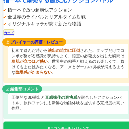
指一本で爆発する超次元アクションバトル
指一本で放つ超爽快アクション
全世界のライバルとリアルタイム対戦
オリジナルキャラが紡ぐ新たな物語
カード
プレイヤーの評価・レビュー
初めて遊んだ時から
演出の迫力に圧倒
された。タップだけでコ
ンボが繋がる感覚が気持ちよく、悟空の必殺技を出した瞬間は
鳥肌が立つほど熱い
。世界中の相手と戦えるのも楽しくて、負
けてもまた挑みたくなる。アニメとゲームの境界が消えるよう
な
臨場感がたまらない
。
編集部コメント
圧倒的な3D演出と
直感操作の爽快感
が融合したアクションバ
トル。原作ファンにも新鮮な物語体験を提供する完成度の高い
作品。
ドラゴンボール レジェンズ