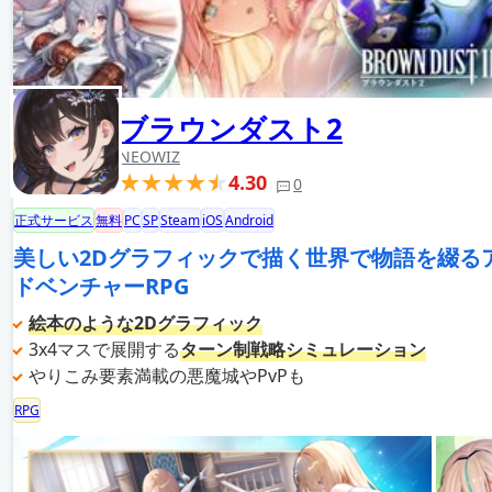
ブラウンダスト2
NEOWIZ
4.30
0
正式サービス
無料
PC
SP
Steam
iOS
Android
美しい2Dグラフィックで描く世界で物語を綴る
ドベンチャーRPG
絵本のような2Dグラフィック
3x4マスで展開する
ターン制戦略シミュレーション
やりこみ要素満載の悪魔城やPvPも
RPG