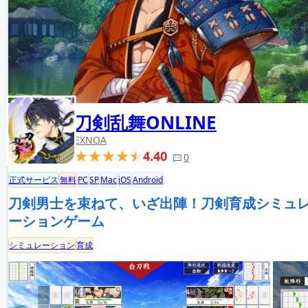
刀剣乱舞ONLINE
EXNOA
4.40
0
正式サービス
無料
PC
SP
Mac
iOS
Android
刀剣男士を束ねて、いざ出陣！刀剣育成シミュ
ーションゲーム
シミュレーション
育成