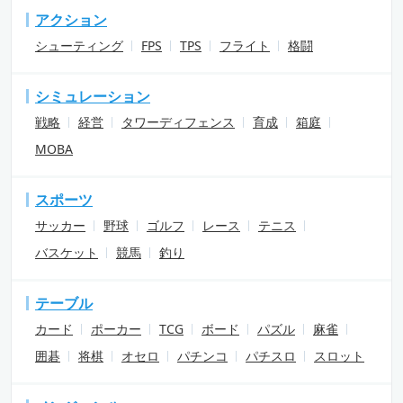
アクション
シューティング
FPS
TPS
フライト
格闘
シミュレーション
戦略
経営
タワーディフェンス
育成
箱庭
MOBA
スポーツ
サッカー
野球
ゴルフ
レース
テニス
バスケット
競馬
釣り
テーブル
カード
ポーカー
TCG
ボード
パズル
麻雀
囲碁
将棋
オセロ
パチンコ
パチスロ
スロット