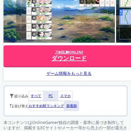
刀剣乱舞ONLINE
ダウンロード
ゲーム情報をもっと見る
すべて
PC
スマホ
絞り込み
おすすめ順
ランキング
新着順
並び替え
本コンテンツはOnlineGamer独自の調査・基準に基づき制作して
いますが、掲載するECサイトやメーカー等から売上の一部が還元さ