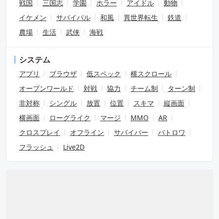
戦国
三国志
学園
ホラー
アイドル
動物
イケメン
サバイバル
和風
異世界転生
鉄道
農場
生活
武侠
海戦
システム
アプリ
ブラウザ
低スペック
横スクロール
オープンワールド
対戦
協力
チーム制
ターン制
非対称
シングル
放置
位置
スキマ
縦画面
横画面
ローグライク
マージ
MMO
AR
クロスプレイ
オフライン
サバイバー
バトロワ
フラッシュ
Live2D