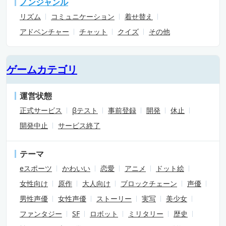
ノンジャンル
リズム
コミュニケーション
着せ替え
アドベンチャー
チャット
クイズ
その他
ゲームカテゴリ
運営状態
正式サービス
βテスト
事前登録
開発
休止
開発中止
サービス終了
テーマ
eスポーツ
かわいい
恋愛
アニメ
ドット絵
女性向け
原作
大人向け
ブロックチェーン
声優
男性声優
女性声優
ストーリー
実写
美少女
ファンタジー
SF
ロボット
ミリタリー
歴史