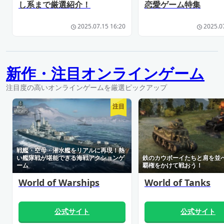
し系まで厳選紹介！
恋愛ゲーム特集
2025.07.15 16:20
2025.0
新作・注目オンラインゲーム
注目度の高いオンラインゲームを厳選ピックアップ
注目
戦艦・空母・潜水艦をリアルに再現！熱
い艦隊戦が堪能できる海戦アクションゲ
鉄のカウボーイたちと肩を並
ーム
覇権をかけて戦おう！
World of Warships
World of Tanks
公式サイト
公式サイト