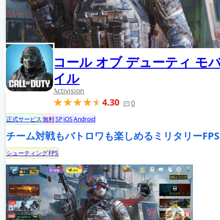
コール オブ デューティ モ
イル
Activision
4.30
0
正式サービス
無料
SP
iOS
Android
チーム対戦もバトロワも楽しめるミリタリーFPS
シューティング
FPS