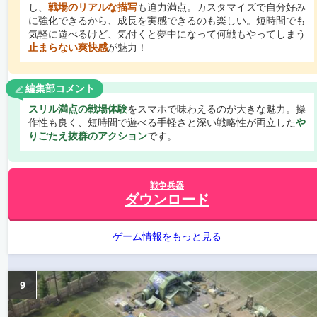
し、
戦場のリアルな描写
も迫力満点。カスタマイズで自分好み
に強化できるから、成長を実感できるのも楽しい。短時間でも
気軽に遊べるけど、気付くと夢中になって何戦もやってしまう
止まらない爽快感
が魅力！
編集部コメント
スリル満点の戦場体験
をスマホで味わえるのが大きな魅力。操
作性も良く、短時間で遊べる手軽さと深い戦略性が両立した
や
りごたえ抜群のアクション
です。
戦争兵器
ダウンロード
ゲーム情報をもっと見る
9