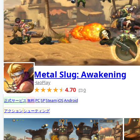
Metal Slug: Awakening
HaoPlay
4.70
0
正式サービス
無料
PC
SP
Steam
iOS
Android
アクション
シューティング