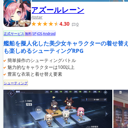
アズールレーン
Yostar
4.30
0
正式サービス
無料
SP
iOS
Android
艦船を擬人化した美少女キャラクターの着せ替
も楽しめるシューティングRPG
簡単操作のシューティングバトル
魅力的なキャラクターは100以上
豊富な衣装と着せ替え要素
シューティング