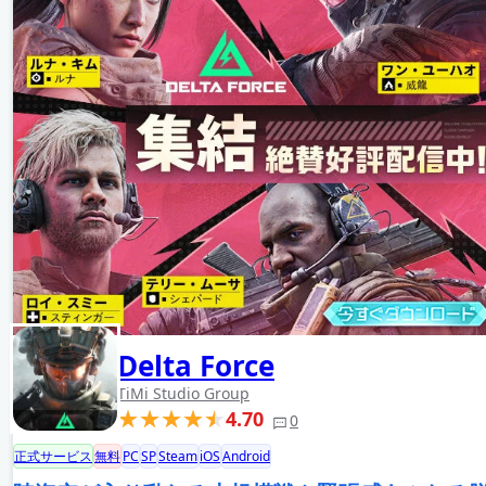
Delta Force
TiMi Studio Group
4.70
0
正式サービス
無料
PC
SP
Steam
iOS
Android