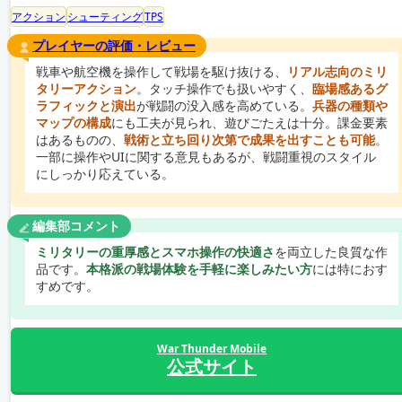
アクション
シューティング
TPS
プレイヤーの評価・レビュー
戦車や航空機を操作して戦場を駆け抜ける、
リアル志向のミリ
タリーアクション
。タッチ操作でも扱いやすく、
臨場感あるグ
ラフィックと演出
が戦闘の没入感を高めている。
兵器の種類や
マップの構成
にも工夫が見られ、遊びごたえは十分。課金要素
はあるものの、
戦術と立ち回り次第で成果を出すことも可能
。
一部に操作やUIに関する意見もあるが、戦闘重視のスタイル
にしっかり応えている。
編集部コメント
ミリタリーの重厚感とスマホ操作の快適さ
を両立した良質な作
品です。
本格派の戦場体験を手軽に楽しみたい方
には特におす
すめです。
War Thunder Mobile
公式サイト