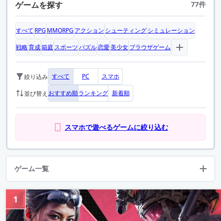
ゲームを探す
77件
すべて
RPG
MMORPG
アクション
シューティング
シミュレーション
戦略
育成
箱庭
スポーツ
パズル
恋愛
美少女
ブラウザゲーム
すべて
PC
スマホ
絞り込み
おすすめ順
ランキング
新着順
並び替え
スマホで遊べるゲームに絞り込む
ゲーム一覧
1