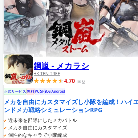
鋼嵐 - メカラシ
HK TEN TREE
4.70
0
正式サービス
無料
PC
SP
iOS
Android
メカを自由にカスタマイズし小隊を編成！ハイ
ンドメカ戦略シミュレーションRPG
近未来を部隊にしたメカバトル
メカを自由にカスタマイズ
個性的なキャラで小隊編成