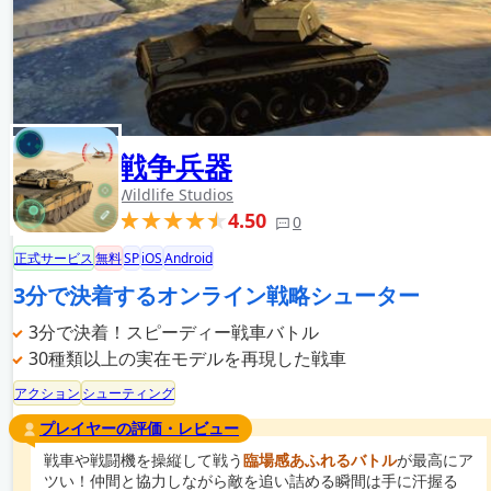
戦争兵器
Wildlife Studios
4.50
0
正式サービス
無料
SP
iOS
Android
3分で決着するオンライン戦略シューター
3分で決着！スピーディー戦車バトル
30種類以上の実在モデルを再現した戦車
アクション
シューティング
プレイヤーの評価・レビュー
戦車や戦闘機を操縦して戦う
臨場感あふれるバトル
が最高にア
ツい！仲間と協力しながら敵を追い詰める瞬間は手に汗握る