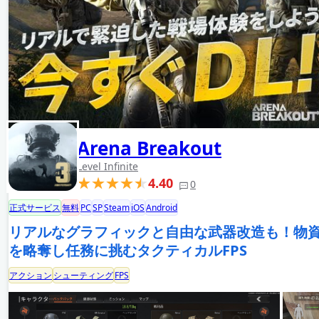
Arena Breakout
Level Infinite
4.40
0
正式サービス
無料
PC
SP
Steam
iOS
Android
リアルなグラフィックと自由な武器改造も！物
を略奪し任務に挑むタクティカルFPS
アクション
シューティング
FPS