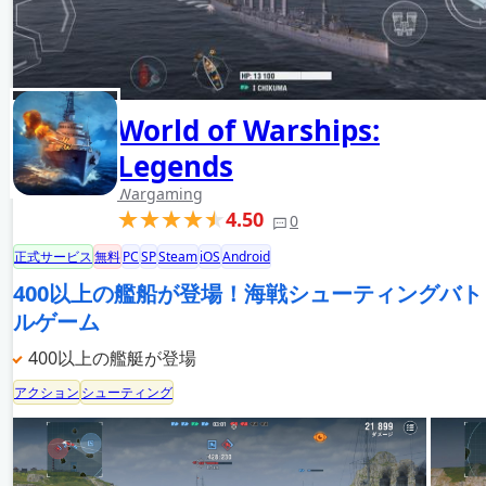
World of Warships:
Legends
Wargaming
4.50
0
正式サービス
無料
PC
SP
Steam
iOS
Android
400以上の艦船が登場！海戦シューティングバト
ルゲーム
400以上の艦艇が登場
アクション
シューティング