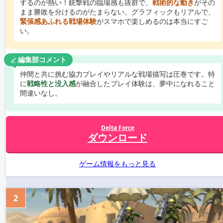
するのが熱い！銃撃戦の臨場感も抜群で、
戦術的な動き
がその
まま勝敗を分けるのがたまらない。グラフィックもリアルで、
緊張感あふれる戦場体験
がスマホで楽しめるのは本当にすご
い。
編集部コメント
仲間と共に挑む協力プレイやリアルな戦場描写は圧巻です。特
に
戦略性と没入感
が融合したプレイ体験は、夢中になれること
間違いなし。
Delta Force
ダウンロード
ゲーム情報をもっと見る
2