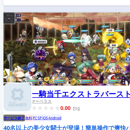
-
一騎当千エクストラバース
マーベラス
0.00
0
サービス終了
無料
PC
SP
iOS
Android
40名以上の美少女闘士が登場！簡単操作で爽快