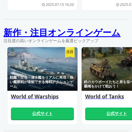
2025.07.15 16:20
2025.0
新作・注目オンラインゲーム
注目度の高いオンラインゲームを厳選ピックアップ
注目
戦艦・空母・潜水艦をリアルに再現！熱
い艦隊戦が堪能できる海戦アクションゲ
鉄のカウボーイたちと肩を並
ーム
覇権をかけて戦おう！
World of Warships
World of Tanks
公式サイト
公式サイト