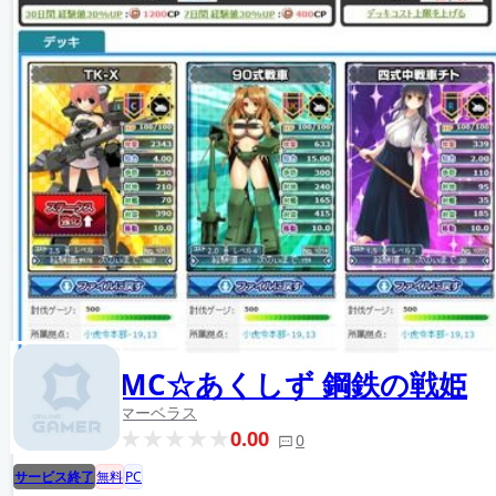
MC☆あくしず 鋼鉄の戦姫
マーベラス
0.00
0
サービス終了
無料
PC