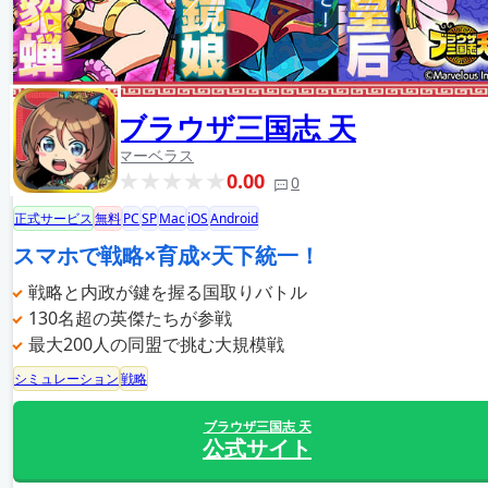
ブラウザ三国志 天
マーベラス
0.00
0
正式サービス
無料
PC
SP
Mac
iOS
Android
スマホで戦略×育成×天下統一！
戦略と内政が鍵を握る国取りバトル
130名超の英傑たちが参戦
最大200人の同盟で挑む大規模戦
シミュレーション
戦略
ブラウザ三国志 天
公式サイト