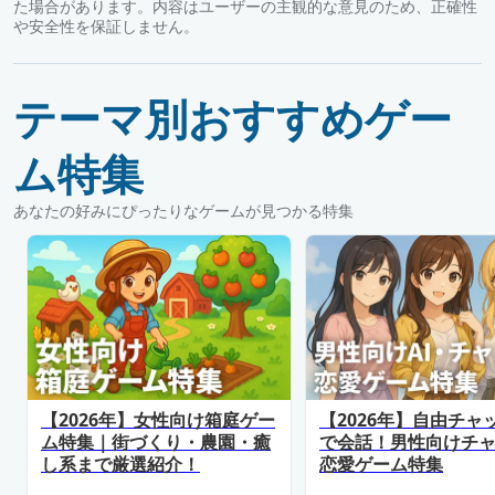
た場合があります。内容はユーザーの主観的な意見のため、正確性
や安全性を保証しません。
テーマ別おすすめゲー
ム特集
あなたの好みにぴったりなゲームが見つかる特集
【2026年】女性向け箱庭ゲー
【2026年】自由チャ
ム特集｜街づくり・農園・癒
で会話！男性向けチ
し系まで厳選紹介！
恋愛ゲーム特集