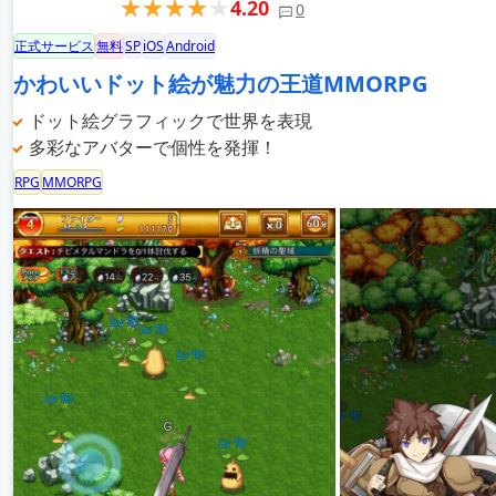
4.20
0
正式サービス
無料
SP
iOS
Android
かわいいドット絵が魅力の王道MMORPG
ドット絵グラフィックで世界を表現
多彩なアバターで個性を発揮！
RPG
MMORPG