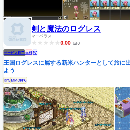
剣と魔法のログレス
マーベラス
0.00
0
サービス終了
無料
PC
王国ログレスに属する新米ハンターとして旅に
よう
RPG
MMORPG