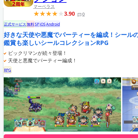
マーベラス
3.90
0
正式サービス
無料
SP
iOS
Android
好きな天使や悪魔でパーティーを編成！シール
鑑賞も楽しいシールコレクションRPG
ビックリマンが続々登場！
天使と悪魔でパーティー編成！
RPG