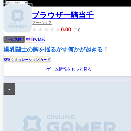
ブラウザ一騎当千
マーベラス
0.00
0
サービス終了
無料
PC
Mac
爆乳闘士の胸を揺るがす何かが起きる！
RPG
シミュレーション
カード
ゲーム情報をもっと見る
-