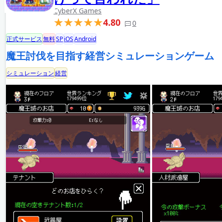
CyberX Games
4.80
0
正式サービス
無料
SP
iOS
Android
魔王討伐を目指す経営シミュレーションゲーム
シミュレーション
経営