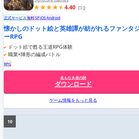
4.40
0
正式サービス
無料
SP
iOS
Android
懐かしのドット絵と英雄譚が紡がれるファンタ
ーRPG
ドット絵で甦る王道RPG体験
職業×陣形の編成バトル
RPG
名もなき者の詩
ダウンロード
ゲーム情報をもっと見る
10