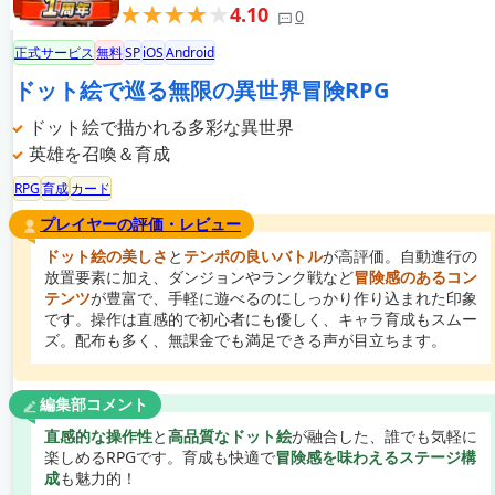
4.10
0
正式サービス
無料
SP
iOS
Android
ドット絵で巡る無限の異世界冒険RPG
ドット絵で描かれる多彩な異世界
英雄を召喚＆育成
RPG
育成
カード
プレイヤーの評価・レビュー
ドット絵の美しさ
と
テンポの良いバトル
が高評価。自動進行の
放置要素に加え、ダンジョンやランク戦など
冒険感のあるコン
テンツ
が豊富で、手軽に遊べるのにしっかり作り込まれた印象
です。操作は直感的で初心者にも優しく、キャラ育成もスムー
ズ。配布も多く、無課金でも満足できる声が目立ちます。
編集部コメント
直感的な操作性
と
高品質なドット絵
が融合した、誰でも気軽に
楽しめるRPGです。育成も快適で
冒険感を味わえるステージ構
成
も魅力的！