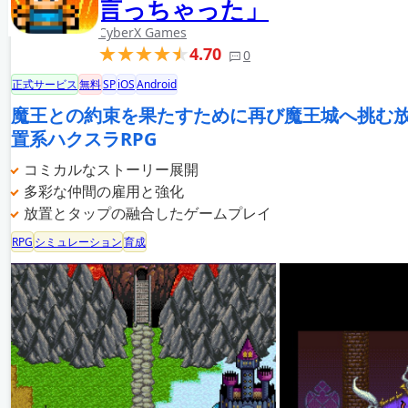
言っちゃった」
CyberX Games
4.70
0
正式サービス
無料
SP
iOS
Android
魔王との約束を果たすために再び魔王城へ挑む
置系ハクスラRPG
コミカルなストーリー展開
多彩な仲間の雇用と強化
放置とタップの融合したゲームプレイ
RPG
シミュレーション
育成