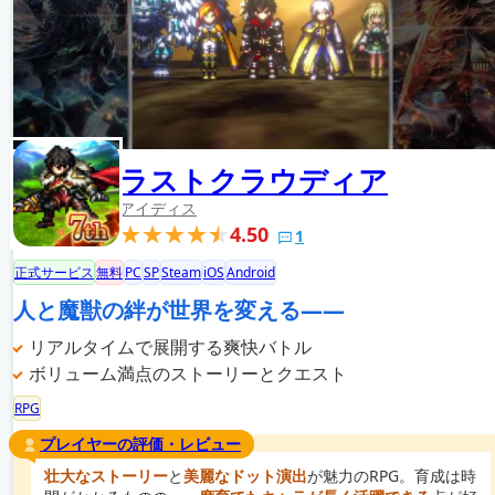
ラストクラウディア
アイディス
4.50
1
正式サービス
無料
PC
SP
Steam
iOS
Android
人と魔獣の絆が世界を変える――
リアルタイムで展開する爽快バトル
ボリューム満点のストーリーとクエスト
RPG
プレイヤーの評価・レビュー
壮大なストーリー
と
美麗なドット演出
が魅力のRPG。育成は時