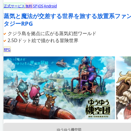
正式サービス
無料
SP
iOS
Android
蒸気と魔法が交差する世界を旅する放置系ファ
タジーRPG
クジラ島を拠点に広がる蒸気幻想ワールド
2.5Dドット絵で描かれる冒険世界
RPG
ゆうゆう機空団