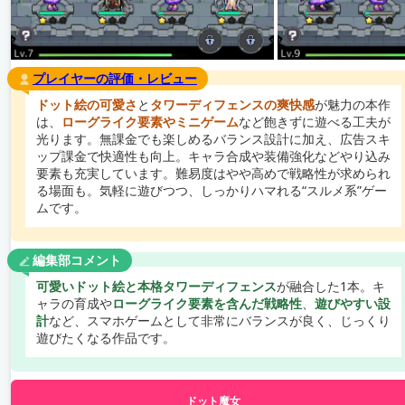
プレイヤーの評価・レビュー
ドット絵の可愛さ
と
タワーディフェンスの爽快感
が魅力の本作
は、
ローグライク要素やミニゲーム
など飽きずに遊べる工夫が
光ります。無課金でも楽しめるバランス設計に加え、広告スキ
ップ課金で快適性も向上。キャラ合成や装備強化などやり込み
要素も充実しています。難易度はやや高めで戦略性が求められ
る場面も。気軽に遊びつつ、しっかりハマれる“スルメ系”ゲー
ムです。
編集部コメント
可愛いドット絵と本格タワーディフェンス
が融合した1本。キ
ャラの育成や
ローグライク要素を含んだ戦略性
、
遊びやすい設
計
など、スマホゲームとして非常にバランスが良く、じっくり
遊びたくなる作品です。
ドット魔女