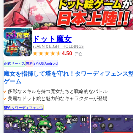
ドット魔女
SEVEN＆EIGHT HOLDINGS
4.50
0
正式サービス
無料
SP
iOS
Android
魔女を指揮して塔を守れ！タワーディフェンス
ゲーム
多彩なスキルを持つ魔女たちと戦略的なバトル
美麗なドット絵と魅力的なキャラクターが登場
RPG
タワーディフェンス