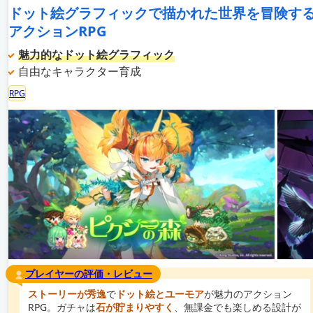
ドット絵グラフィックで描かれた世界を冒険す
アクションRPG
魅力的なドット絵グラフィック
自由なキャラクター育成
RPG
プレイヤーの評価・レビュー
ストーリーが秀逸
で
ドット絵とユーモア
が魅力のアクション
RPG。ガチャは
石が貯まりやすく
、無課金でも楽しめる設計が