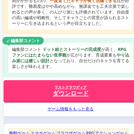
間がかかるものの、
一度育てたキャラが長く活躍できる
点が好
評です。難易度はやや高めながら、無課金でも工夫次第で楽し
めるとの声が多く、のんびり派にも評価されています。自由度
の高い編成や戦略性、そしてキャラごとの背景が語られるスト
ーリーに引き込まれるという声が目立ちました。
編集部コメント
編集部コメント
ドット絵とストーリーの完成度
が高く、
RPG
ファンにはたまらない世界観
が広がります。育成要素も
やり込
み派には嬉しい設計
となっており、自分だけのキャラを育てる
楽しさが味わえます。
ラストクラウディア
ダウンロード
ゲーム情報をもっと見る
無料ゲーム
スマホゲーム
ブラウザゲーム
RPG
アクションゲーム