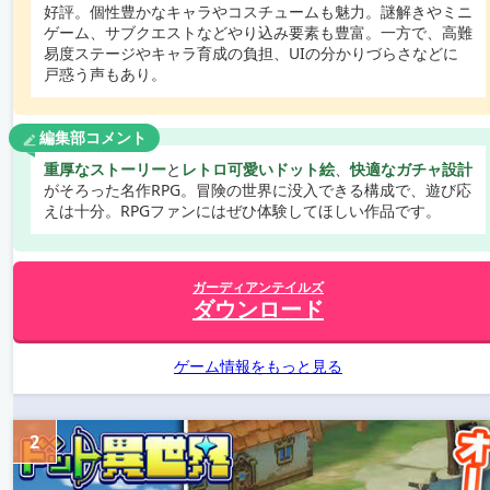
好評。個性豊かなキャラやコスチュームも魅力。謎解きやミニ
ゲーム、サブクエストなどやり込み要素も豊富。一方で、高難
易度ステージやキャラ育成の負担、UIの分かりづらさなどに
戸惑う声もあり。
編集部コメント
重厚なストーリー
と
レトロ可愛いドット絵
、
快適なガチャ設計
がそろった名作RPG。冒険の世界に没入できる構成で、遊び応
えは十分。RPGファンにはぜひ体験してほしい作品です。
ガーディアンテイルズ
ダウンロード
ゲーム情報をもっと見る
2