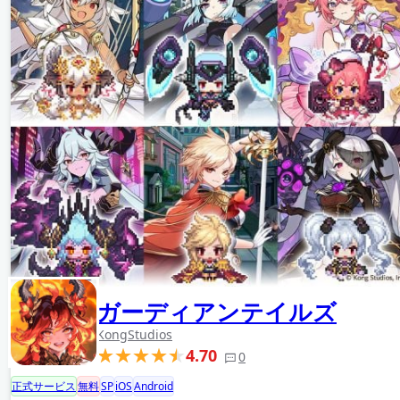
ガーディアンテイルズ
KongStudios
4.70
0
正式サービス
無料
SP
iOS
Android