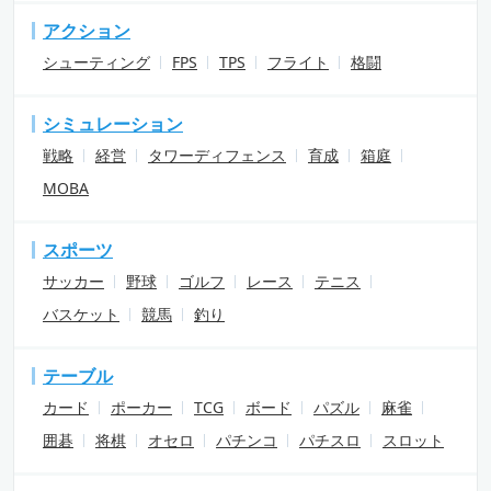
アクション
シューティング
FPS
TPS
フライト
格闘
シミュレーション
戦略
経営
タワーディフェンス
育成
箱庭
MOBA
スポーツ
サッカー
野球
ゴルフ
レース
テニス
バスケット
競馬
釣り
テーブル
カード
ポーカー
TCG
ボード
パズル
麻雀
囲碁
将棋
オセロ
パチンコ
パチスロ
スロット