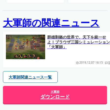
大軍師の関連ニュース
群雄割拠の世界で、天下を統一せ
よ！ブラウザ三国シミュレーション
「大軍師」
2019.12.07 16:15
0
大軍師関連ニュース一覧
大軍師
ダウンロード