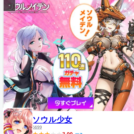
-
ソウル少女
6699