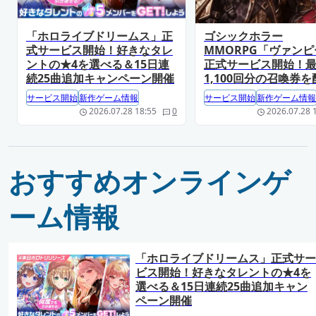
「ホロライブドリームス」正
ゴシックホラー
式サービス開始！好きなタレ
MMORPG「ヴァン
ントの★4を選べる＆15日連
正式サービス開始！
続25曲追加キャンペーン開催
1,100回分の召喚券を
サービス開始
新作ゲーム情報
サービス開始
新作ゲーム情報
2026.07.28 18:55
0
2026.07.28 
おすすめオンラインゲ
ーム情報
「ホロライブドリームス」正式サー
ビス開始！好きなタレントの★4を
選べる＆15日連続25曲追加キャン
ペーン開催