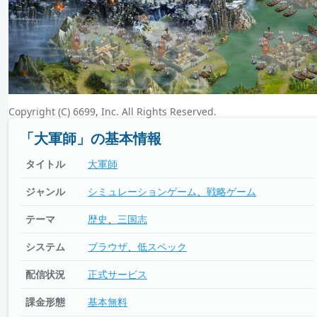
Copyright (C) 6699, Inc. All Rights Reserved.
「大軍師」の基本情報
タイトル
大軍師
ジャンル
シミュレーションゲーム
戦略ゲーム
テーマ
歴史
三国志
システム
ブラウザ
低スペック
配信状況
正式サービス
課金形態
基本無料