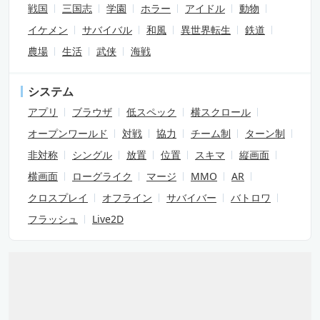
戦国
三国志
学園
ホラー
アイドル
動物
イケメン
サバイバル
和風
異世界転生
鉄道
農場
生活
武侠
海戦
システム
アプリ
ブラウザ
低スペック
横スクロール
オープンワールド
対戦
協力
チーム制
ターン制
非対称
シングル
放置
位置
スキマ
縦画面
横画面
ローグライク
マージ
MMO
AR
クロスプレイ
オフライン
サバイバー
バトロワ
フラッシュ
Live2D