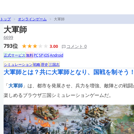
トップ
オンラインゲーム
大軍師
大軍師
6699
793位
3.00
コメント 0
正式サービス
無料
PC
SP
iOS
Android
シミュレーション
戦略
歴史
三国志
大軍師とは？共に大軍師となり、国戦を制そう
「
大軍師
」は、都市を発展させ、兵力を増強、敵陣との戦闘
楽しめるブラウザ三国シミュレーションゲームだ。