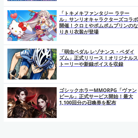
「トキメキファンタジー ラテー
ル」サンリオキャラクターズコラボ
開催！クロミやポムポムプリンのな
りきり衣装が登場
「弱虫ペダル レゾナンス・ペダイ
ズム」正式リリース！オリジナルス
トーリーや新録ボイスを収録
ゴシックホラーMMORPG「ヴァン
ピール」正式サービス開始！最大
1,100回分の召喚券を配布