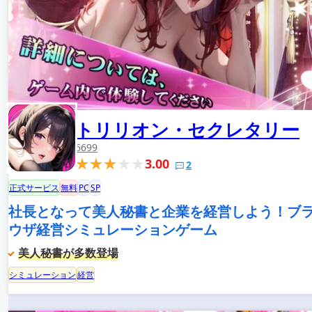
トリリオン・セクレタリー
6699
3.00
2
正式サービス
無料
PC
SP
社長となって美人秘書と企業を経営しよう！ブ
ウザ経営シミュレーションゲーム
美人秘書が多数登場
シミュレーション
経営