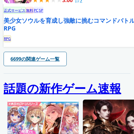
3.00
7
正式サービス
無料
PC
SP
美少女ソウルを育成し強敵に挑むコマンドバト
RPG
RPG
6699の関連ゲーム一覧
話題の新作ゲーム速報