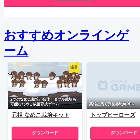
おすすめオンラインゲ
ーム
注目
2つのなめこ栽培が合体！ダブル栽培も
可能ななめこ放置育成ゲーム
英雄と築く異世界戦略RPG
元祖 なめこ栽培キット
トップヒーローズ
ダウンロード
ダウンロード