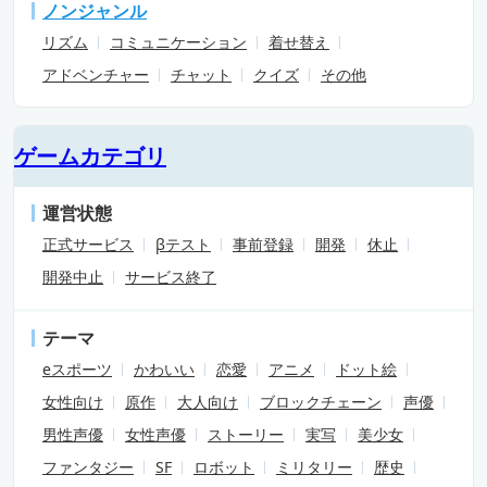
ノンジャンル
リズム
コミュニケーション
着せ替え
アドベンチャー
チャット
クイズ
その他
ゲームカテゴリ
運営状態
正式サービス
βテスト
事前登録
開発
休止
開発中止
サービス終了
テーマ
eスポーツ
かわいい
恋愛
アニメ
ドット絵
女性向け
原作
大人向け
ブロックチェーン
声優
男性声優
女性声優
ストーリー
実写
美少女
ファンタジー
SF
ロボット
ミリタリー
歴史