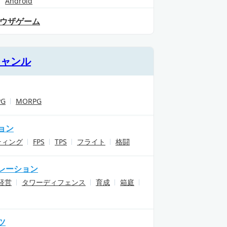
Android
ウザゲーム
ジャンル
PG
MORPG
ョン
ティング
FPS
TPS
フライト
格闘
レーション
経営
タワーディフェンス
育成
箱庭
ツ