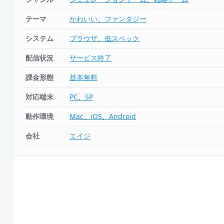
テーマ
かわいい
ファンタジー
システム
ブラウザ
低スペック
配信状況
サービス終了
課金形態
基本無料
対応端末
PC
SP
動作環境
Mac
iOS
Android
会社
エイジ