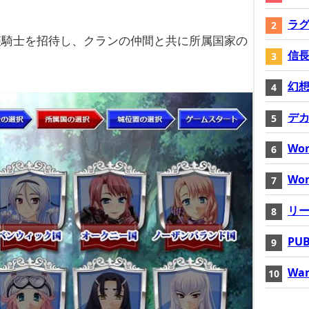
ラ
姫騎士を招待し、クランの仲間と共に所属国家の
信長
幻想神
デ
Wor
Wor
リ
PUB
War