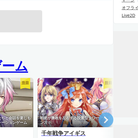
オフラ
Live2D
ゲーム
注目
注目
たちと会話を楽しも
戦術が勝敗を左右する設置型タワーディフェ
知略が
レーションゲーム
ンス！
RPG
千年戦争アイギス
信長