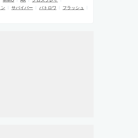
イン
サバイバー
バトロワ
フラッシュ
注目
注
歴史を動かす戦国シミュレーション
魔王との約束を果たすために再び魔王城
む放置系ハクスラRPG
の野望 真戦
魔王「世界の半分あげるっ