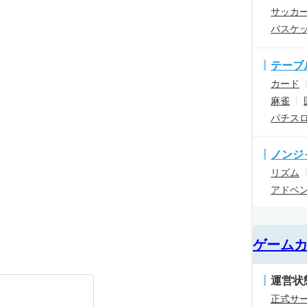
サッカ
バスケ
テーブ
カード
麻雀
パチス
ノンジ
リズム
アドベ
ゲーム
運営状
正式サ