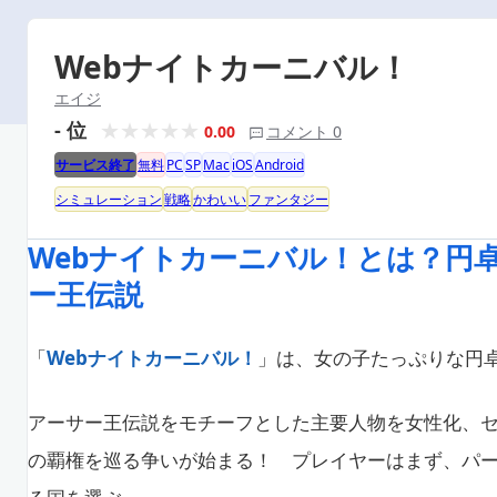
Webナイトカーニバル！
エイジ
- 位
0.00
コメント 0
サービス終了
無料
PC
SP
Mac
iOS
Android
シミュレーション
戦略
かわいい
ファンタジー
Webナイトカーニバル！とは？円
ー王伝説
「
Webナイトカーニバル！
」は、女の子たっぷりな円
アーサー王伝説をモチーフとした主要人物を女性化、
の覇権を巡る争いが始まる！ プレイヤーはまず、パ