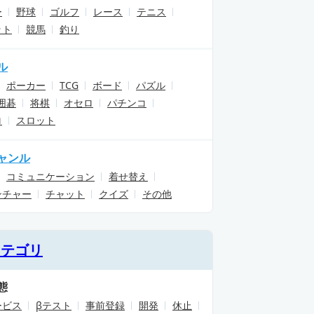
ー
野球
ゴルフ
レース
テニス
ット
競馬
釣り
ル
ポーカー
TCG
ボード
パズル
囲碁
将棋
オセロ
パチンコ
ロ
スロット
ャンル
コミュニケーション
着せ替え
ンチャー
チャット
クイズ
その他
カテゴリ
態
ービス
βテスト
事前登録
開発
休止