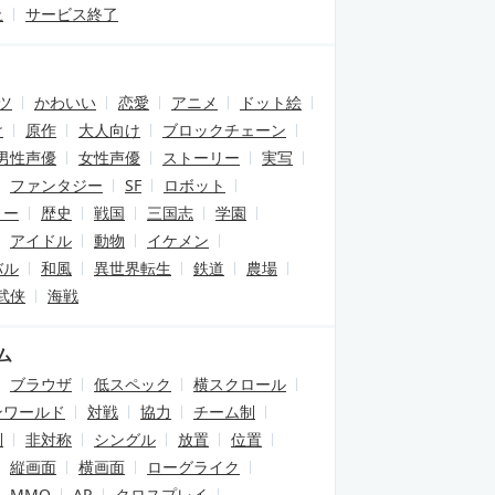
止
サービス終了
ツ
かわいい
恋愛
アニメ
ドット絵
け
原作
大人向け
ブロックチェーン
男性声優
女性声優
ストーリー
実写
ファンタジー
SF
ロボット
リー
歴史
戦国
三国志
学園
アイドル
動物
イケメン
バル
和風
異世界転生
鉄道
農場
武侠
海戦
ム
ブラウザ
低スペック
横スクロール
ンワールド
対戦
協力
チーム制
制
非対称
シングル
放置
位置
縦画面
横画面
ローグライク
MMO
AR
クロスプレイ