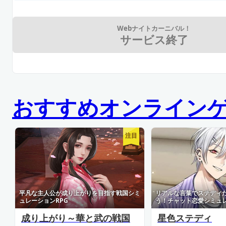
Webナイトカーニバル！
サービス終了
おすすめオンライン
注目
平凡な主人公が成り上がりを目指す戦国シミ
リアルな言葉でステディ
ュレーションRPG
う！チャット恋愛シミュ
成り上がり～華と武の戦国
星色ステディ