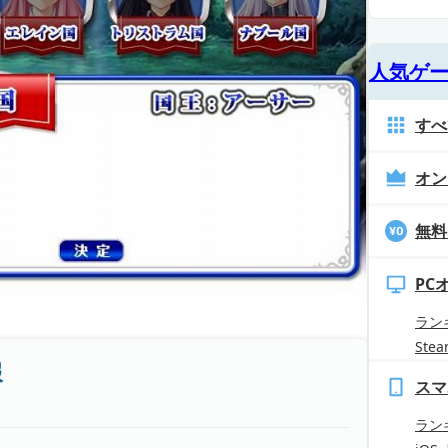
人気ゲ
すべ
オン
無料
PC
ラン
Ste
報
スマ
ラン