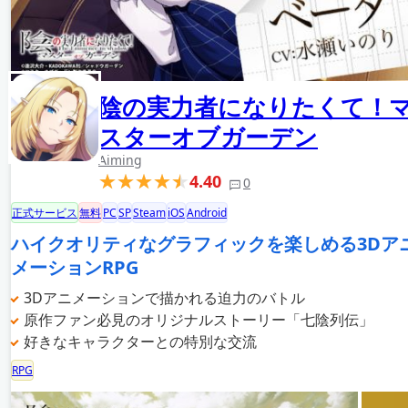
陰の実力者になりたくて！
スターオブガーデン
Aiming
4.40
0
正式サービス
無料
PC
SP
Steam
iOS
Android
ハイクオリティなグラフィックを楽しめる3Dア
メーションRPG
3Dアニメーションで描かれる迫力のバトル
原作ファン必見のオリジナルストーリー「七陰列伝」
好きなキャラクターとの特別な交流
RPG