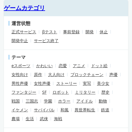
ゲームカテゴリ
運営状態
正式サービス
βテスト
事前登録
開発
休止
開発中止
サービス終了
テーマ
eスポーツ
かわいい
恋愛
アニメ
ドット絵
女性向け
原作
大人向け
ブロックチェーン
声優
男性声優
女性声優
ストーリー
実写
美少女
ファンタジー
SF
ロボット
ミリタリー
歴史
戦国
三国志
学園
ホラー
アイドル
動物
イケメン
サバイバル
和風
異世界転生
鉄道
農場
生活
武侠
海戦