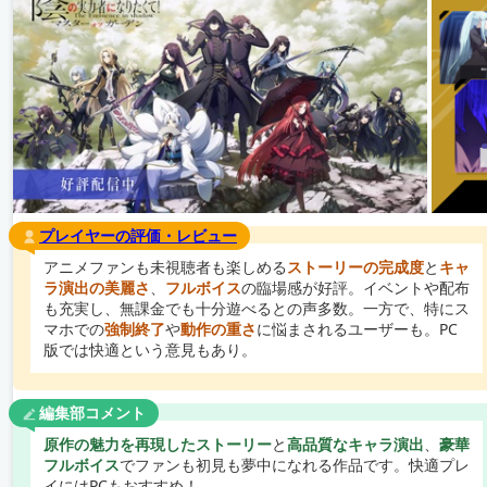
プレイヤーの評価・レビュー
アニメファンも未視聴者も楽しめる
ストーリーの完成度
と
キャ
ラ演出の美麗さ
、
フルボイス
の臨場感が好評。イベントや配布
も充実し、無課金でも十分遊べるとの声多数。一方で、特にス
マホでの
強制終了
や
動作の重さ
に悩まされるユーザーも。PC
版では快適という意見もあり。
編集部コメント
原作の魅力を再現したストーリー
と
高品質なキャラ演出
、
豪華
フルボイス
でファンも初見も夢中になれる作品です。快適プレ
イにはPCもおすすめ！