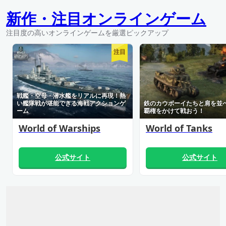
新作・注目オンラインゲーム
注目度の高いオンラインゲームを厳選ピックアップ
注目
戦艦・空母・潜水艦をリアルに再現！熱
い艦隊戦が堪能できる海戦アクションゲ
鉄のカウボーイたちと肩を並
ーム
覇権をかけて戦おう！
World of Warships
World of Tanks
公式サイト
公式サイト