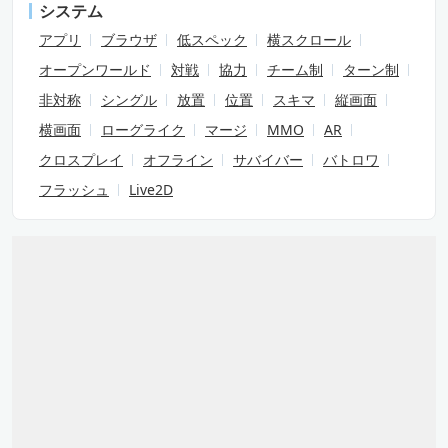
システム
アプリ
ブラウザ
低スペック
横スクロール
オープンワールド
対戦
協力
チーム制
ターン制
非対称
シングル
放置
位置
スキマ
縦画面
横画面
ローグライク
マージ
MMO
AR
クロスプレイ
オフライン
サバイバー
バトロワ
フラッシュ
Live2D