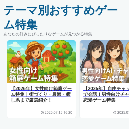
テーマ別おすすめゲー
ム特集
あなたの好みにぴったりなゲームが見つかる特集
【2026年】女性向け箱庭ゲー
【2026年】自由チャ
ム特集｜街づくり・農園・癒
で会話！男性向けチ
し系まで厳選紹介！
恋愛ゲーム特集
2025.07.15 16:20
2025.0