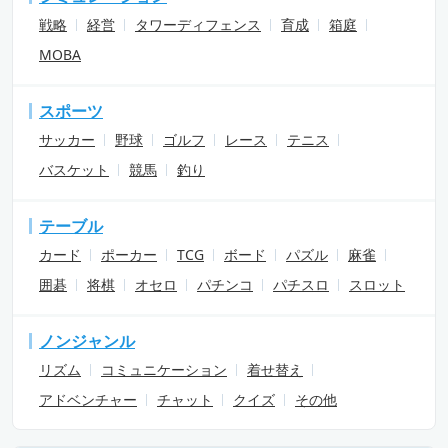
戦略
経営
タワーディフェンス
育成
箱庭
MOBA
スポーツ
サッカー
野球
ゴルフ
レース
テニス
バスケット
競馬
釣り
テーブル
カード
ポーカー
TCG
ボード
パズル
麻雀
囲碁
将棋
オセロ
パチンコ
パチスロ
スロット
ノンジャンル
リズム
コミュニケーション
着せ替え
アドベンチャー
チャット
クイズ
その他