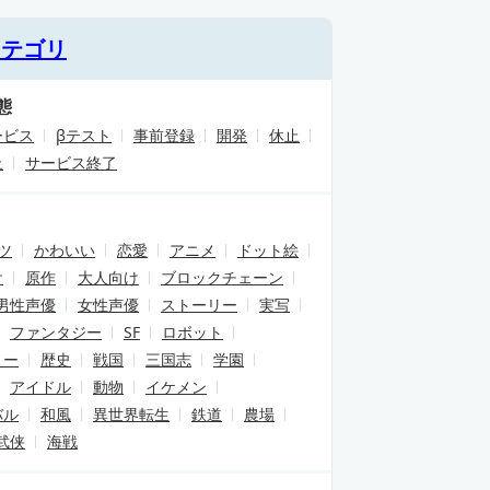
カテゴリ
態
ービス
βテスト
事前登録
開発
休止
止
サービス終了
ツ
かわいい
恋愛
アニメ
ドット絵
け
原作
大人向け
ブロックチェーン
男性声優
女性声優
ストーリー
実写
ファンタジー
SF
ロボット
リー
歴史
戦国
三国志
学園
アイドル
動物
イケメン
バル
和風
異世界転生
鉄道
農場
武侠
海戦