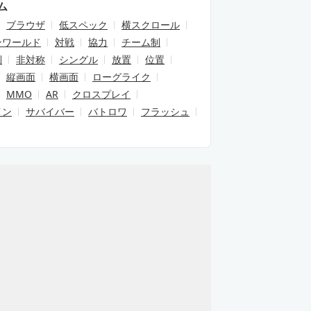
ム
ブラウザ
低スペック
横スクロール
ンワールド
対戦
協力
チーム制
制
非対称
シングル
放置
位置
縦画面
横画面
ローグライク
MMO
AR
クロスプレイ
イン
サバイバー
バトロワ
フラッシュ