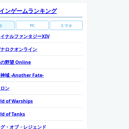
インゲームランキング
合
PC
スマホ
イナルファンタジーXIV
グナロクオンライン
の野望 Online
域 -Another Fate-
カロン
ld of Warships
ld of Tanks
ーグ・オブ・レジェンド