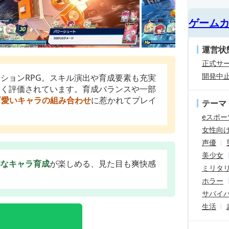
ゲーム
運営状
正式サ
開発中
ションRPG。スキル演出や育成要素も充実
高く評価されています。育成バランスや一部
可愛いキャラの組み合わせ
に惹かれてプレイ
テーマ
eスポー
女性向
声優
美少女
的なキャラ育成
が楽しめる、見た目も爽快感
ミリタ
ホラー
サバイ
生活