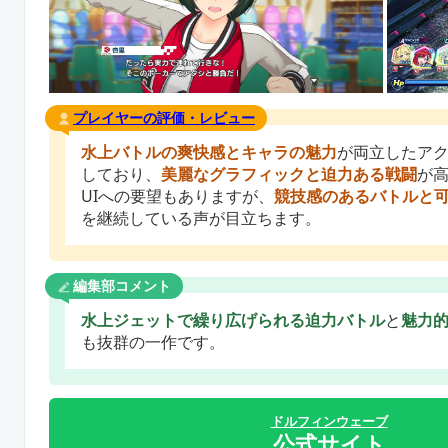
プレイヤーの評価・レビュー
水上バトルの爽快感とキャラの魅力
が両立したアク
しており、
美麗なグラフィックと迫力ある戦闘
が
UIへの要望もありますが、
競技感のあるバトルと
を継続している声が目立ちます。
編集部コメント
水上ジェットで繰り広げられる迫力バトル
と
魅力
も抜群の一作です。
ドルフィンウェーブ
公式サイト