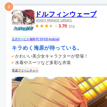
2
ドルフィンウェーブ
HONEY PARADE GAMES
3.70
0
正式サービス
無料
PC
SP
iOS
Android
キラめく海原が待っている。
かわいい美少女キャラクターが登場！
水着やスーツなど多彩な衣装
育成
アドベンチャー