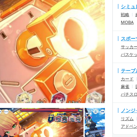
シミュ
戦略
MOBA
スポー
サッカ
バスケ
テーブ
カード
麻雀
パチス
ノンジ
リズム
アドベ