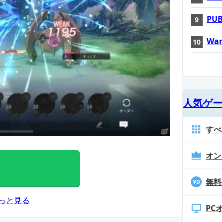
PUB
War
人気ゲ
すべ
オン
無料
っと見る
PC