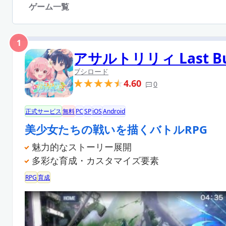
ゲーム一覧
1
アサルトリリィ Last Bu
ブシロード
4.60
0
正式サービス
無料
PC
SP
iOS
Android
美少女たちの戦いを描くバトルRPG
魅力的なストーリー展開
多彩な育成・カスタマイズ要素
RPG
育成