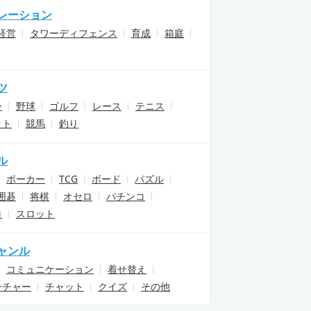
レーション
経営
タワーディフェンス
育成
箱庭
ツ
ー
野球
ゴルフ
レース
テニス
ット
競馬
釣り
ル
ポーカー
TCG
ボード
パズル
囲碁
将棋
オセロ
パチンコ
ロ
スロット
ャンル
コミュニケーション
着せ替え
ンチャー
チャット
クイズ
その他