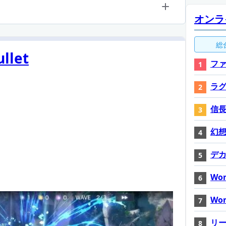
オンラ
総
llet
ファ
ラ
信長
幻想神
デ
Wor
Wor
リ