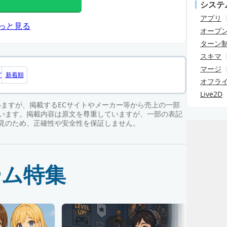
システ
アプリ
っと見る
オープ
ターン
スキマ
マージ
グ
新着順
オフラ
Live2D
ていますが、掲載するECサイトやメーカー等から売上の一部
います。掲載内容は原文を尊重していますが、一部の表記
見のため、正確性や安全性を保証しません。
ーム特集