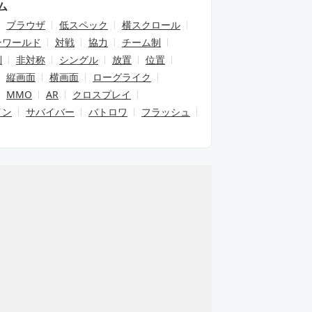
ム
ブラウザ
低スペック
横スクロール
ンワールド
対戦
協力
チーム制
制
非対称
シングル
放置
位置
縦画面
横画面
ローグライク
MMO
AR
クロスプレイ
イン
サバイバー
バトロワ
フラッシュ