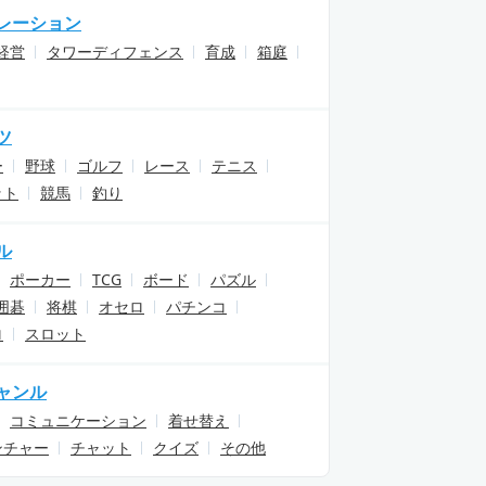
レーション
経営
タワーディフェンス
育成
箱庭
ツ
ー
野球
ゴルフ
レース
テニス
ット
競馬
釣り
ル
ポーカー
TCG
ボード
パズル
囲碁
将棋
オセロ
パチンコ
ロ
スロット
ャンル
コミュニケーション
着せ替え
ンチャー
チャット
クイズ
その他