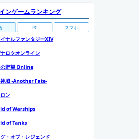
インゲームランキング
合
PC
スマホ
イナルファンタジーXIV
グナロクオンライン
の野望 Online
域 -Another Fate-
カロン
ld of Warships
ld of Tanks
ーグ・オブ・レジェンド