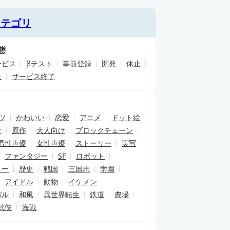
カテゴリ
態
ービス
βテスト
事前登録
開発
休止
止
サービス終了
ツ
かわいい
恋愛
アニメ
ドット絵
け
原作
大人向け
ブロックチェーン
男性声優
女性声優
ストーリー
実写
ファンタジー
SF
ロボット
リー
歴史
戦国
三国志
学園
アイドル
動物
イケメン
バル
和風
異世界転生
鉄道
農場
武侠
海戦