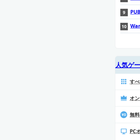
PUB
War
人気ゲ
すべ
オン
無料
PC