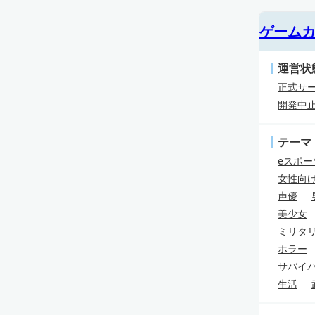
ゲーム
運営状
正式サ
開発中
テーマ
eスポー
女性向
声優
美少女
ミリタ
ホラー
サバイ
生活