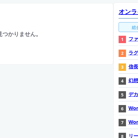
オンラ
総
見つかりません。
ファ
ラ
信長
幻想神
デ
Wor
Wor
リ