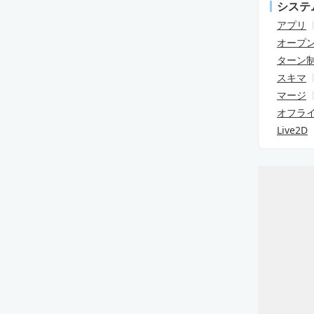
システ
アプリ
オープ
ターン
スキマ
マージ
オフラ
Live2D