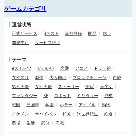
ゲームカテゴリ
運営状態
正式サービス
βテスト
事前登録
開発
休止
開発中止
サービス終了
テーマ
eスポーツ
かわいい
恋愛
アニメ
ドット絵
女性向け
原作
大人向け
ブロックチェーン
声優
男性声優
女性声優
ストーリー
実写
美少女
ファンタジー
SF
ロボット
ミリタリー
歴史
戦国
三国志
学園
ホラー
アイドル
動物
イケメン
サバイバル
和風
異世界転生
鉄道
農場
生活
武侠
海戦