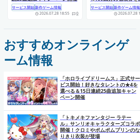
サービス開始
新作ゲーム情報
サービス開始
新作ゲーム情報
2026.07.28 18:55
0
2026.07.28 
おすすめオンラインゲ
ーム情報
「ホロライブドリームス」正式サー
ビス開始！好きなタレントの★4を
選べる＆15日連続25曲追加キャン
ペーン開催
「トキメキファンタジー ラテー
ル」サンリオキャラクターズコラボ
開催！クロミやポムポムプリンのな
りきり衣装が登場