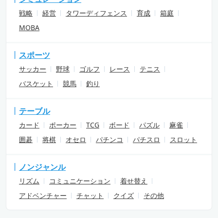
戦略
経営
タワーディフェンス
育成
箱庭
MOBA
スポーツ
サッカー
野球
ゴルフ
レース
テニス
バスケット
競馬
釣り
テーブル
カード
ポーカー
TCG
ボード
パズル
麻雀
囲碁
将棋
オセロ
パチンコ
パチスロ
スロット
ノンジャンル
リズム
コミュニケーション
着せ替え
アドベンチャー
チャット
クイズ
その他