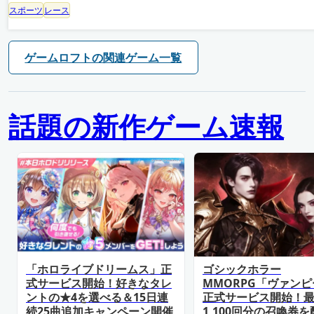
スポーツ
レース
ゲームロフトの関連ゲーム一覧
話題の新作ゲーム速報
「ホロライブドリームス」正
ゴシックホラー
式サービス開始！好きなタレ
MMORPG「ヴァン
ントの★4を選べる＆15日連
正式サービス開始！
続25曲追加キャンペーン開催
1,100回分の召喚券を