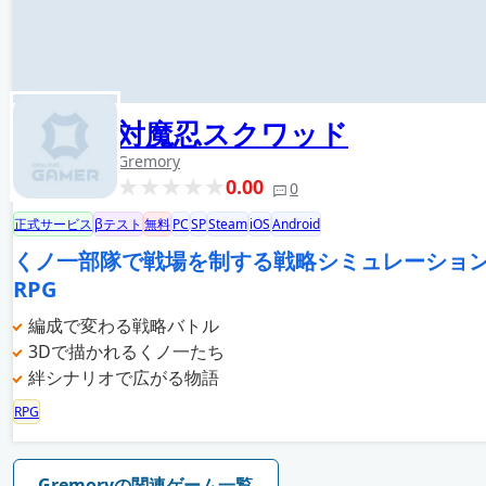
対魔忍スクワッド
Gremory
0.00
0
正式サービス
βテスト
無料
PC
SP
Steam
iOS
Android
くノ一部隊で戦場を制する戦略シミュレーショ
RPG
編成で変わる戦略バトル
3Dで描かれるくノ一たち
絆シナリオで広がる物語
RPG
Gremoryの関連ゲーム一覧