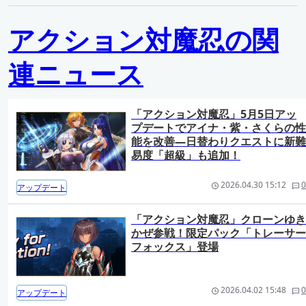
アクション対魔忍の関
連ニュース
「アクション対魔忍」5月5日アッ
プデートでアイナ・紫・さくらの性
能を改善―日替わりクエストに新難
易度「超級」も追加！
2026.04.30 15:12
0
アップデート
「アクション対魔忍」クローンゆき
かぜ参戦！限定パック「トレーサー
フォックス」登場
2026.04.02 15:48
0
アップデート