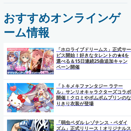
おすすめオンラインゲ
ーム情報
「ホロライブドリームス」正式サー
ビス開始！好きなタレントの★4を
選べる＆15日連続25曲追加キャン
ペーン開催
「トキメキファンタジー ラテー
ル」サンリオキャラクターズコラボ
開催！クロミやポムポムプリンのな
りきり衣装が登場
「弱虫ペダル レゾナンス・ペダイ
ズム」正式リリース！オリジナルス