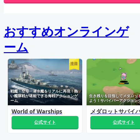
おすすめオンラインゲ
ーム
注目
戦艦・空母・潜水艦をリアルに再現！熱
い艦隊戦が堪能できる海戦アクションゲ
生き残りを目指してメダロッ
ーム
よう！サバイバーアクション
World of Warships
メダロットサバイ
公式サイト
公式サイト