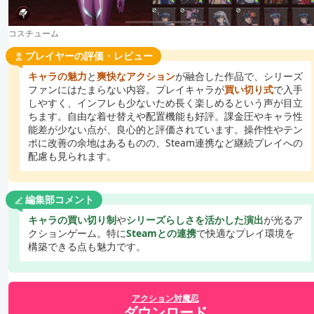
コスチューム
プレイヤーの評価・レビュー
キャラの魅力
と
爽快なアクション
が融合した作品で、シリーズ
ファンにはたまらない内容。プレイキャラが
買い切り式
で入手
しやすく、インフレも少ないため長く楽しめるという声が目立
ちます。自由な着せ替えや配置機能も好評。課金圧やキャラ性
能差が少ない点が、良心的と評価されています。操作性やテン
ポに改善の余地はあるものの、Steam連携など継続プレイへの
配慮も見られます。
編集部コメント
キャラの買い切り制
や
シリーズらしさを活かした演出
が光るア
クションゲーム。特に
Steamとの連携
で快適なプレイ環境を
構築できる点も魅力です。
アクション対魔忍
ダウンロード