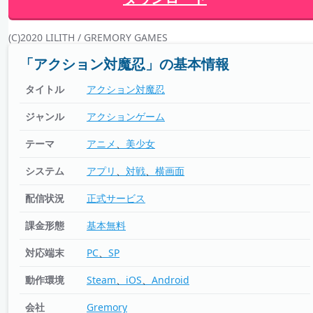
(C)2020 LILITH / GREMORY GAMES
「アクション対魔忍」の基本情報
タイトル
アクション対魔忍
ジャンル
アクションゲーム
テーマ
アニメ
美少女
システム
アプリ
対戦
横画面
配信状況
正式サービス
課金形態
基本無料
対応端末
PC
SP
動作環境
Steam
iOS
Android
会社
Gremory