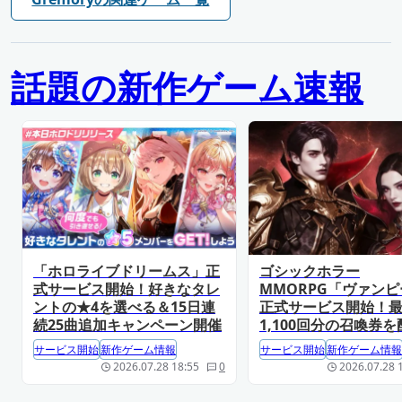
話題の新作ゲーム速報
「ホロライブドリームス」正
ゴシックホラー
式サービス開始！好きなタレ
MMORPG「ヴァン
ントの★4を選べる＆15日連
正式サービス開始！
続25曲追加キャンペーン開催
1,100回分の召喚券を
サービス開始
新作ゲーム情報
サービス開始
新作ゲーム情報
2026.07.28 18:55
0
2026.07.28 