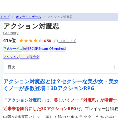
トップ
オンラインゲーム
アクション対魔忍
アクション対魔忍
Gremory
415位
4.50
コメント 0
正式サービス
無料
PC
SP
Steam
iOS
Android
アクション
アニメ
美少女
目次
アクション対魔忍とは？セクシーな美少女・美
くノ一が多数登場！3DアクションRPG
「
アクション対魔忍
」は、
美しいくノ一「対魔忍」が活躍す
近未来を舞台にした3DアクションRPG
だ。プレイヤーは特
中隊の指揮官として、美しく強力なキャラクターたちと共に