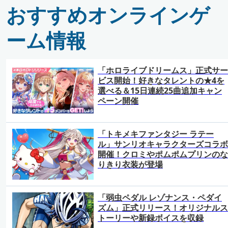
おすすめオンラインゲ
ーム情報
「ホロライブドリームス」正式サー
ビス開始！好きなタレントの★4を
選べる＆15日連続25曲追加キャン
ペーン開催
「トキメキファンタジー ラテー
ル」サンリオキャラクターズコラボ
開催！クロミやポムポムプリンのな
りきり衣装が登場
「弱虫ペダル レゾナンス・ペダイ
ズム」正式リリース！オリジナルス
トーリーや新録ボイスを収録