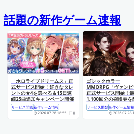
話題の新作ゲーム速報
「ホロライブドリームス」正
ゴシックホラー
式サービス開始！好きなタレ
MMORPG「ヴァン
ントの★4を選べる＆15日連
正式サービス開始！
続25曲追加キャンペーン開催
1,100回分の召喚券を
サービス開始
新作ゲーム情報
サービス開始
新作ゲーム情報
2026.07.28 18:55
0
2026.07.28 