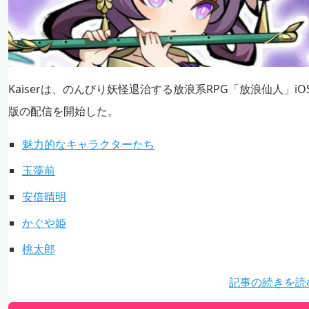
Kaiserは、のんびり妖怪退治する放浪系RPG「放浪仙人」iO
版の配信を開始した。
魅力的なキャラクターたち
玉藻前
安倍晴明
かぐや姫
桃太郎
記事の続きを読