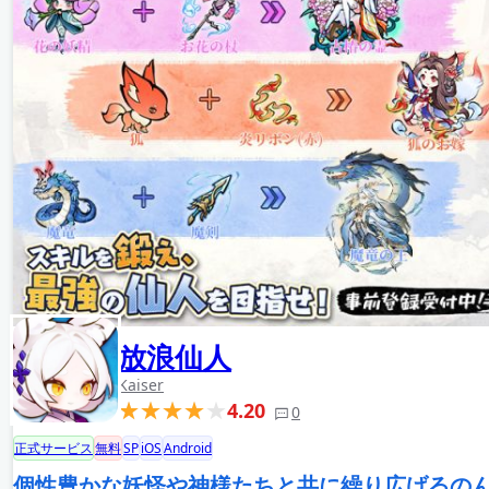
放浪仙人
Kaiser
4.20
0
正式サービス
無料
SP
iOS
Android
個性豊かな妖怪や神様たちと共に繰り広げるの