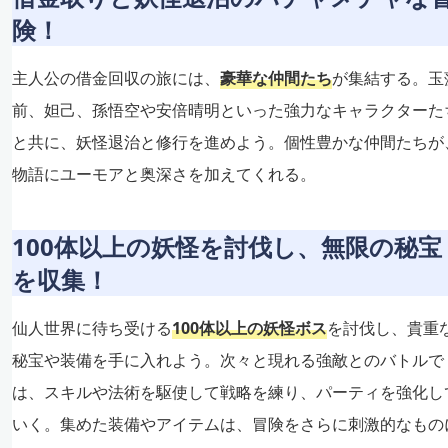
険！
主人公の借金回収の旅には、
豪華な仲間たち
が集結する。玉
前、妲己、孫悟空や安倍晴明といった強力なキャラクターた
と共に、妖怪退治と修行を進めよう。個性豊かな仲間たちが
物語にユーモアと奥深さを加えてくれる。
100体以上の妖怪を討伐し、無限の秘宝
を収集！
仙人世界に待ち受ける
100体以上の妖怪ボス
を討伐し、貴重
秘宝や装備を手に入れよう。次々と現れる強敵とのバトルで
は、スキルや法術を駆使して戦略を練り、パーティを強化し
いく。集めた装備やアイテムは、冒険をさらに刺激的なもの