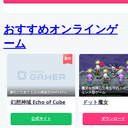
おすすめオンラインゲ
ーム
新作
魔女を指揮して塔を守れ！タ
属性が交差する自由構築型MMORPG
ェンス型ゲーム
幻想神域 Echo of Cube
ドット魔女
公式サイト
ダウンロード