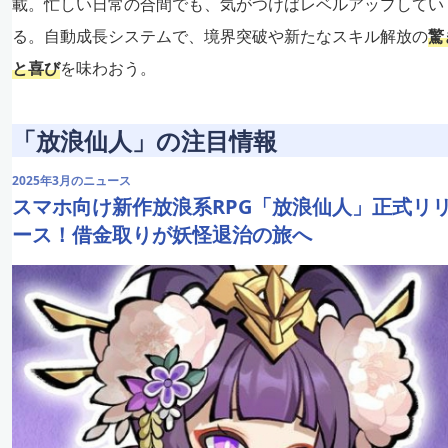
載。忙しい日常の合間でも、気がつけばレベルアップしてい
る。自動成長システムで、境界突破や新たなスキル解放の
驚
と喜び
を味わおう。
「放浪仙人」の注目情報
2025年3月のニュース
スマホ向け新作放浪系RPG「放浪仙人」正式リ
ース！借金取りが妖怪退治の旅へ