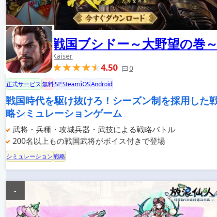
戦国ブシドー～大野望の巻
Kaiser
4.50
0
正式サービス
無料
SP
Steam
iOS
Android
戦国時代を駆け抜けろ！シーズン制を採用した
略シミュレーションゲーム
武将・兵種・攻城兵器・武技による戦略バトル
200名以上もの戦国武将がボイス付きで登場
シミュレーション
戦略
-