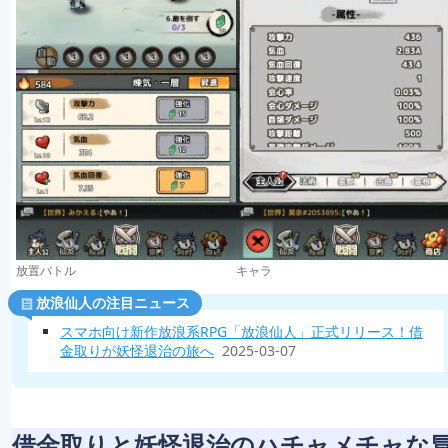
放置バトル
キャラ
放浪仙人の注目ニュース
スマホ向け新作放浪系RPG「放浪仙人」正式リリース！借
金取りが妖怪退治の旅へ
2025-03-07
借金取りと妖怪退治のハチャメチャな