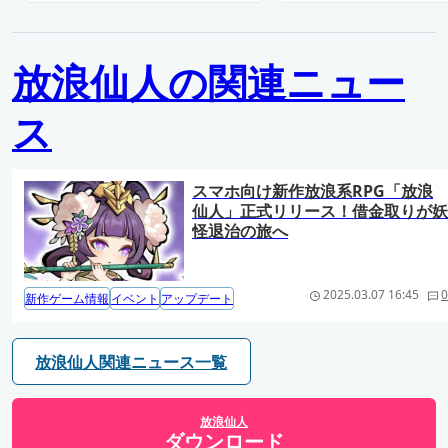
放浪仙人の関連ニュー
ス
スマホ向け新作放浪系RPG「放浪
仙人」正式リリース！借金取りが妖
怪退治の旅へ
2025.03.07 16:45
0
新作ゲーム情報
イベント
アップデート
放浪仙人関連ニュース一覧
放浪仙人
ダウンロード