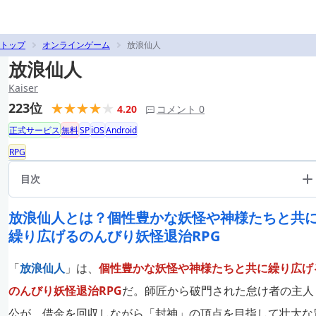
トップ
オンラインゲーム
放浪仙人
放浪仙人
Kaiser
223位
4.20
コメント 0
正式サービス
無料
SP
iOS
Android
RPG
目次
放浪仙人とは？個性豊かな妖怪や神様たちと共
繰り広げるのんびり妖怪退治RPG
「
放浪仙人
」は、
個性豊かな妖怪や神様たちと共に繰り広げ
のんびり妖怪退治RPG
だ。師匠から破門された怠け者の主人
公が、借金を回収しながら「封神」の頂点を目指して壮大な