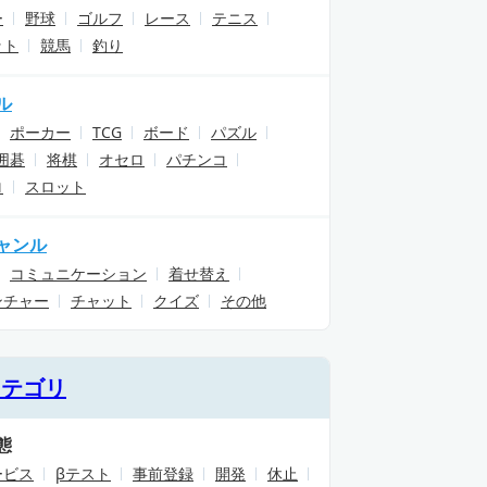
ー
野球
ゴルフ
レース
テニス
ット
競馬
釣り
ル
ポーカー
TCG
ボード
パズル
囲碁
将棋
オセロ
パチンコ
ロ
スロット
ャンル
コミュニケーション
着せ替え
ンチャー
チャット
クイズ
その他
カテゴリ
態
ービス
βテスト
事前登録
開発
休止