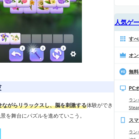
人気ゲ
すべ
オン
無料
験
PC
ラン
せながらリラックスし、脳を刺激する
体験ができ
Ste
風景を舞台にパズルを進めていこう。
スマ
ラン