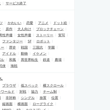
止
サービス終了
ツ
かわいい
恋愛
アニメ
ドット絵
け
原作
大人向け
ブロックチェーン
男性声優
女性声優
ストーリー
実写
ファンタジー
SF
ロボット
リー
歴史
戦国
三国志
学園
アイドル
動物
イケメン
バル
和風
異世界転生
鉄道
農場
武侠
海戦
ム
ブラウザ
低スペック
横スクロール
ンワールド
対戦
協力
チーム制
制
非対称
シングル
放置
位置
縦画面
横画面
ローグライク
MMO
AR
クロスプレイ