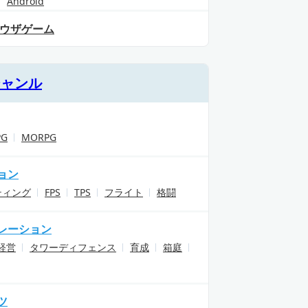
Android
ウザゲーム
ジャンル
PG
MORPG
ョン
ティング
FPS
TPS
フライト
格闘
レーション
経営
タワーディフェンス
育成
箱庭
ツ