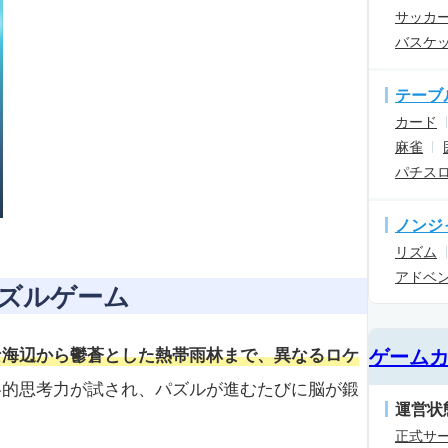
サッカ
バスケ
テーブ
カード
麻雀
パチス
ノンジ
リズム
アドベ
ズルゲーム
な海辺から鬱蒼とした熱帯雨林まで、異なるロケ
ゲーム
略的思考力が試され、パズルが進むたびに脳が鍛
運営状
正式サ