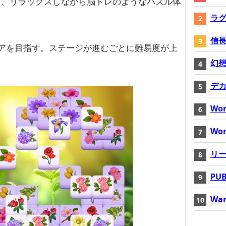
り、リラックスしながら脳トレのようなパズル体
ラ
信長
アを目指す。ステージが進むごとに難易度が上
幻想神
デ
Wor
Wor
リ
PUB
War