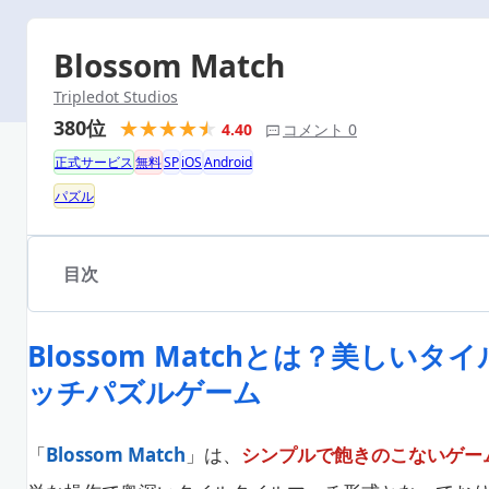
Blossom Match
Tripledot Studios
380位
4.40
コメント 0
正式サービス
無料
SP
iOS
Android
パズル
目次
Blossom Matchとは？美しい
ッチパズルゲーム
「
Blossom Match
」は、
シンプルで飽きのこないゲー