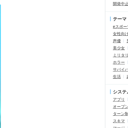
開発中
テーマ
eスポー
女性向
声優
美少女
ミリタ
ホラー
サバイ
生活
システ
アプリ
オープ
ターン
スキマ
マージ