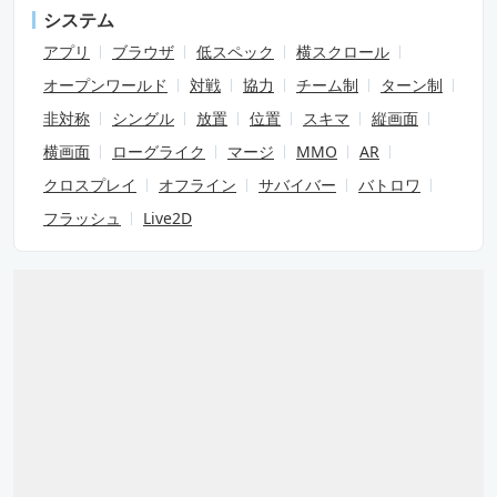
システム
アプリ
ブラウザ
低スペック
横スクロール
オープンワールド
対戦
協力
チーム制
ターン制
非対称
シングル
放置
位置
スキマ
縦画面
横画面
ローグライク
マージ
MMO
AR
クロスプレイ
オフライン
サバイバー
バトロワ
フラッシュ
Live2D