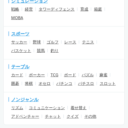
シミュレーション
戦略
経営
タワーディフェンス
育成
箱庭
MOBA
スポーツ
サッカー
野球
ゴルフ
レース
テニス
バスケット
競馬
釣り
テーブル
カード
ポーカー
TCG
ボード
パズル
麻雀
囲碁
将棋
オセロ
パチンコ
パチスロ
スロット
ノンジャンル
リズム
コミュニケーション
着せ替え
アドベンチャー
チャット
クイズ
その他