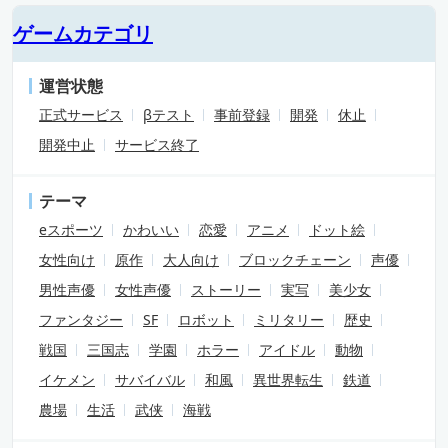
ゲームカテゴリ
運営状態
正式サービス
βテスト
事前登録
開発
休止
開発中止
サービス終了
テーマ
eスポーツ
かわいい
恋愛
アニメ
ドット絵
女性向け
原作
大人向け
ブロックチェーン
声優
男性声優
女性声優
ストーリー
実写
美少女
ファンタジー
SF
ロボット
ミリタリー
歴史
戦国
三国志
学園
ホラー
アイドル
動物
イケメン
サバイバル
和風
異世界転生
鉄道
農場
生活
武侠
海戦