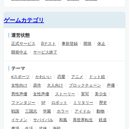
ゲームカテゴリ
運営状態
正式サービス
βテスト
事前登録
開発
休止
開発中止
サービス終了
テーマ
eスポーツ
かわいい
恋愛
アニメ
ドット絵
女性向け
原作
大人向け
ブロックチェーン
声優
男性声優
女性声優
ストーリー
実写
美少女
ファンタジー
SF
ロボット
ミリタリー
歴史
戦国
三国志
学園
ホラー
アイドル
動物
イケメン
サバイバル
和風
異世界転生
鉄道
農場
生活
武侠
海戦