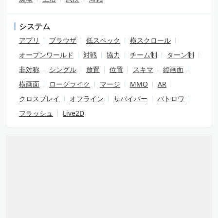
システム
アプリ
ブラウザ
低スペック
横スクロール
オープンワールド
対戦
協力
チーム制
ターン制
非対称
シングル
放置
位置
スキマ
縦画面
横画面
ローグライク
マージ
MMO
AR
クロスプレイ
オフライン
サバイバー
バトロワ
フラッシュ
Live2D