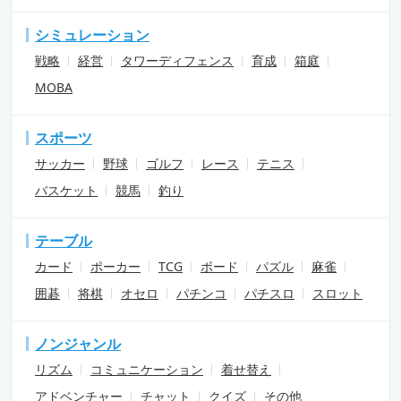
シミュレーション
戦略
経営
タワーディフェンス
育成
箱庭
MOBA
スポーツ
サッカー
野球
ゴルフ
レース
テニス
バスケット
競馬
釣り
テーブル
カード
ポーカー
TCG
ボード
パズル
麻雀
囲碁
将棋
オセロ
パチンコ
パチスロ
スロット
ノンジャンル
リズム
コミュニケーション
着せ替え
アドベンチャー
チャット
クイズ
その他