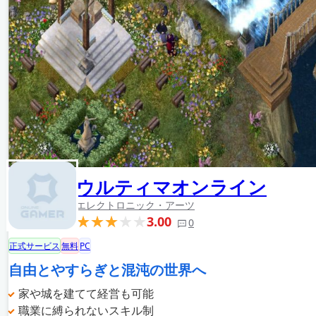
ウルティマオンライン
エレクトロニック・アーツ
3.00
0
正式サービス
無料
PC
自由とやすらぎと混沌の世界へ
家や城を建てて経営も可能
職業に縛られないスキル制