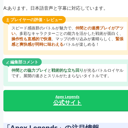
A:あります。日本語音声と字幕に対応しています。
プレイヤーの評価・レビュー
スピード感抜群のバトルが魅力で、
仲間との連携プレイがアツ
い
。多彩なキャラクターごとの能力を活かした戦術が面白く、
操作性も直感的で快適
。マップの作り込みが素晴らしく、
緊張
感と爽快感が同時に味わえる
バトルが楽しめる！
編集部コメント
仲間との協力プレイ
と
戦術的な立ち回り
が光るバトルロイヤル
です。展開の速さとスリルがたまらないタイトルです。
Apex Legends
公式サイト
「Apex Legends」の注目情報