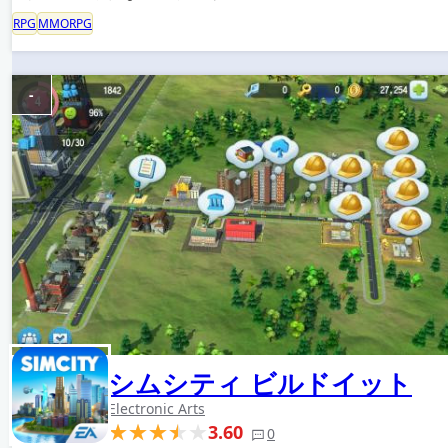
RPG
MMORPG
-
シムシティ ビルドイット
Electronic Arts
3.60
0