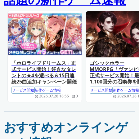
「ホロライブドリームス」正
ゴシックホラー
式サービス開始！好きなタレ
MMORPG「ヴァン
ントの★4を選べる＆15日連
正式サービス開始！
続25曲追加キャンペーン開催
1,100回分の召喚券を
サービス開始
新作ゲーム情報
サービス開始
新作ゲーム情報
2026.07.28 18:55
0
2026.07.28 
おすすめオンラインゲ