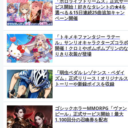
「ホロライブドリームス」正式サー
ビス開始！好きなタレントの★4を
選べる＆15日連続25曲追加キャン
ペーン開催
「トキメキファンタジー ラテー
ル」サンリオキャラクターズコラボ
開催！クロミやポムポムプリンのな
りきり衣装が登場
「弱虫ペダル レゾナンス・ペダイ
ズム」正式リリース！オリジナルス
トーリーや新録ボイスを収録
ゴシックホラーMMORPG「ヴァン
ピール」正式サービス開始！最大
1,100回分の召喚券を配布