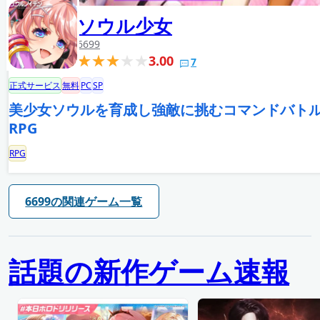
ソウル少女
6699
3.00
7
正式サービス
無料
PC
SP
美少女ソウルを育成し強敵に挑むコマンドバト
RPG
RPG
6699の関連ゲーム一覧
話題の新作ゲーム速報