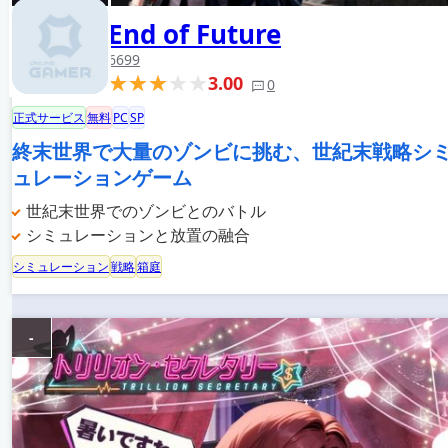
End of Future
6699
3.00
0
正式サービス
無料
PC
SP
終末世界で大量のゾンビに挑む、世紀末戦略シ
ュレーションゲーム
世紀末世界でのゾンビとのバトル
シミュレーションと放置の融合
シミュレーション
戦略
箱庭
-