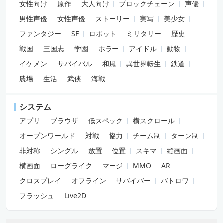
女性向け
原作
大人向け
ブロックチェーン
声優
男性声優
女性声優
ストーリー
実写
美少女
ファンタジー
SF
ロボット
ミリタリー
歴史
戦国
三国志
学園
ホラー
アイドル
動物
イケメン
サバイバル
和風
異世界転生
鉄道
農場
生活
武侠
海戦
システム
アプリ
ブラウザ
低スペック
横スクロール
オープンワールド
対戦
協力
チーム制
ターン制
非対称
シングル
放置
位置
スキマ
縦画面
横画面
ローグライク
マージ
MMO
AR
クロスプレイ
オフライン
サバイバー
バトロワ
フラッシュ
Live2D