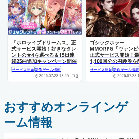
「ホロライブドリームス」正
ゴシックホラー
式サービス開始！好きなタレ
MMORPG「ヴァン
ントの★4を選べる＆15日連
正式サービス開始！
続25曲追加キャンペーン開催
1,100回分の召喚券を
サービス開始
新作ゲーム情報
サービス開始
新作ゲーム情報
2026.07.28 18:55
0
2026.07.28 
おすすめオンラインゲ
ーム情報