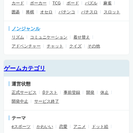
カード
ポーカー
TCG
ボード
パズル
麻雀
囲碁
将棋
オセロ
パチンコ
パチスロ
スロット
ノンジャンル
リズム
コミュニケーション
着せ替え
アドベンチャー
チャット
クイズ
その他
ゲームカテゴリ
運営状態
正式サービス
βテスト
事前登録
開発
休止
開発中止
サービス終了
テーマ
eスポーツ
かわいい
恋愛
アニメ
ドット絵