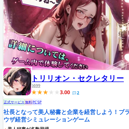
トリリオン・セクレタリー
6699
3.00
2
正式サービス
無料
PC
SP
社長となって美人秘書と企業を経営しよう！ブ
ウザ経営シミュレーションゲーム