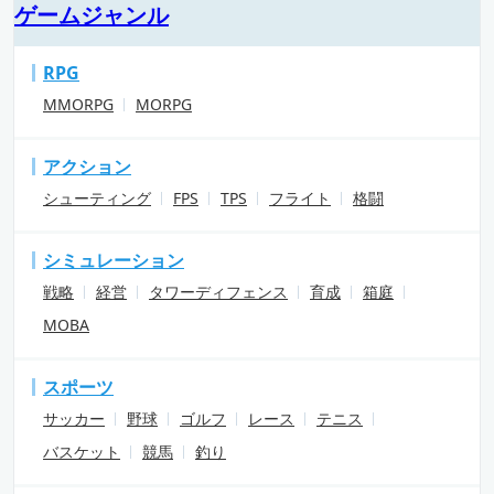
ゲームジャンル
RPG
MMORPG
MORPG
アクション
シューティング
FPS
TPS
フライト
格闘
シミュレーション
戦略
経営
タワーディフェンス
育成
箱庭
MOBA
スポーツ
サッカー
野球
ゴルフ
レース
テニス
バスケット
競馬
釣り