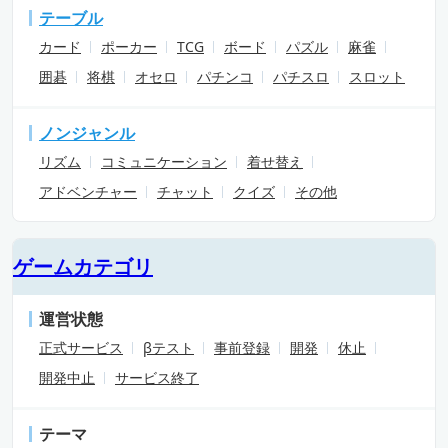
テーブル
カード
ポーカー
TCG
ボード
パズル
麻雀
囲碁
将棋
オセロ
パチンコ
パチスロ
スロット
ノンジャンル
リズム
コミュニケーション
着せ替え
アドベンチャー
チャット
クイズ
その他
ゲームカテゴリ
運営状態
正式サービス
βテスト
事前登録
開発
休止
開発中止
サービス終了
テーマ