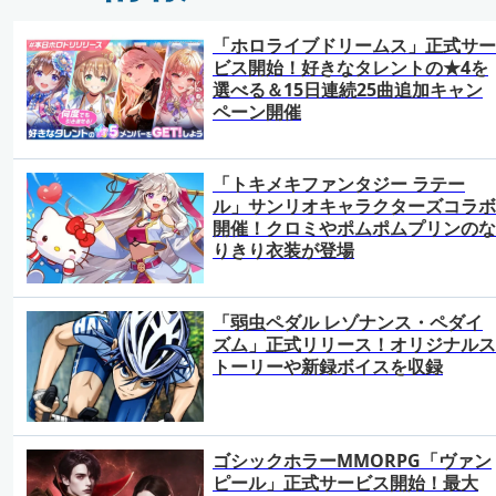
「ホロライブドリームス」正式サー
ビス開始！好きなタレントの★4を
選べる＆15日連続25曲追加キャン
ペーン開催
「トキメキファンタジー ラテー
ル」サンリオキャラクターズコラボ
開催！クロミやポムポムプリンのな
りきり衣装が登場
「弱虫ペダル レゾナンス・ペダイ
ズム」正式リリース！オリジナルス
トーリーや新録ボイスを収録
ゴシックホラーMMORPG「ヴァン
ピール」正式サービス開始！最大