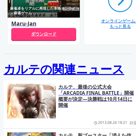
麻雀卓をリアルに再現した本格オンライ
ン麻雀ゲーム
オンラインゲーム
Maru-Jan
もっと見る
ダウンロード
カルテの関連ニュース
カルテ、最後の公式大会
「ARCADIA FINAL BATTLE」開催
概要が決定―決勝戦は10月14日に
開催
2013.08.26 18:21
0
カルテ、新ブースター「消えた信