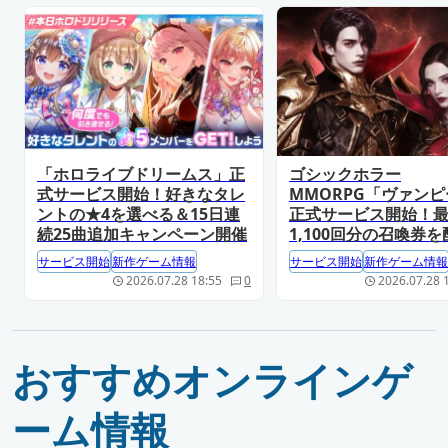
「ホロライブドリームス」正
ゴシックホラー
式サービス開始！好きなタレ
MMORPG「ヴァン
ントの★4を選べる＆15日連
正式サービス開始！
続25曲追加キャンペーン開催
1,100回分の召喚券を
サービス開始
新作ゲーム情報
サービス開始
新作ゲーム情報
2026.07.28 18:55
0
2026.07.28 
おすすめオンラインゲ
ーム情報