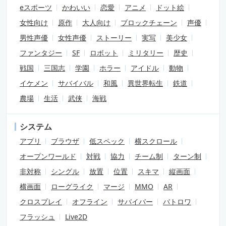
eスポーツ
かわいい
恋愛
アニメ
ドット絵
女性向け
原作
大人向け
ブロックチェーン
声優
男性声優
女性声優
ストーリー
実写
美少女
ファンタジー
SF
ロボット
ミリタリー
歴史
戦国
三国志
学園
ホラー
アイドル
動物
イケメン
サバイバル
和風
異世界転生
鉄道
農場
生活
武侠
海戦
システム
アプリ
ブラウザ
低スペック
横スクロール
オープンワールド
対戦
協力
チーム制
ターン制
非対称
シングル
放置
位置
スキマ
縦画面
横画面
ローグライク
マージ
MMO
AR
クロスプレイ
オフライン
サバイバー
バトロワ
フラッシュ
Live2D