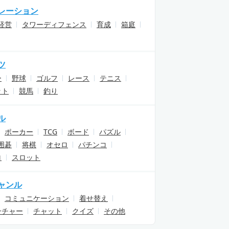
レーション
経営
タワーディフェンス
育成
箱庭
ツ
ー
野球
ゴルフ
レース
テニス
ット
競馬
釣り
ル
ポーカー
TCG
ボード
パズル
囲碁
将棋
オセロ
パチンコ
ロ
スロット
ャンル
コミュニケーション
着せ替え
ンチャー
チャット
クイズ
その他