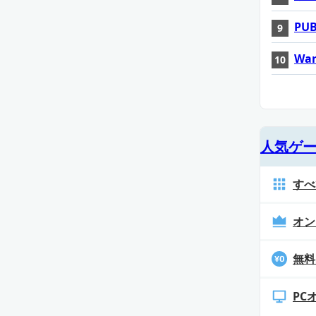
PUB
War
人気ゲ
すべ
オン
無料
PC