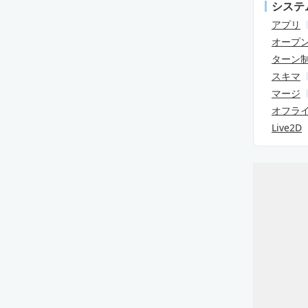
システ
アプリ
オープ
ターン
スキマ
マージ
オフラ
Live2D