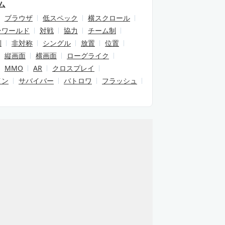
ム
ブラウザ
低スペック
横スクロール
ンワールド
対戦
協力
チーム制
制
非対称
シングル
放置
位置
縦画面
横画面
ローグライク
MMO
AR
クロスプレイ
イン
サバイバー
バトロワ
フラッシュ