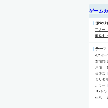
ゲーム
運営状
正式サ
開発中
テーマ
eスポー
女性向
声優
美少女
ミリタ
ホラー
サバイ
生活