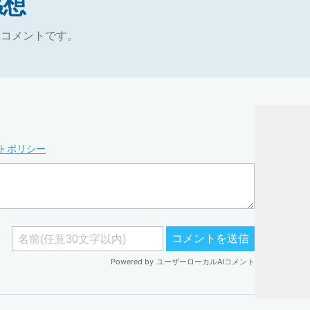
感想
想コメントです。
トポリシー