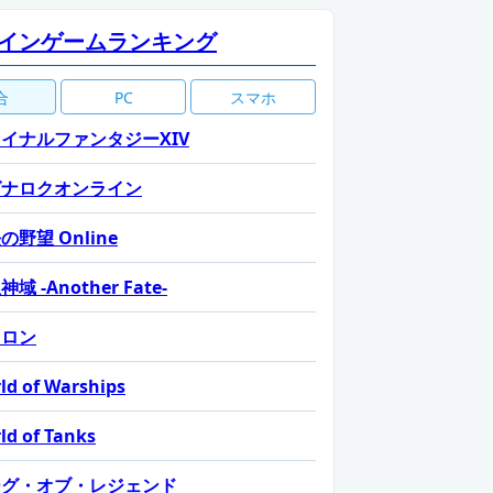
インゲームランキング
合
PC
スマホ
イナルファンタジーXIV
グナロクオンライン
の野望 Online
域 -Another Fate-
カロン
ld of Warships
ld of Tanks
ーグ・オブ・レジェンド