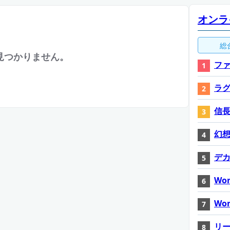
オンラ
総
見つかりません。
ファ
ラ
信長
幻想神
デ
Wor
Wor
リ