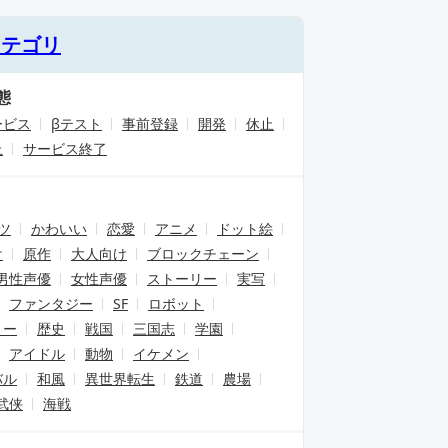
カテゴリ
態
ービス
βテスト
事前登録
開発
休止
止
サービス終了
ツ
かわいい
恋愛
アニメ
ドット絵
け
原作
大人向け
ブロックチェーン
男性声優
女性声優
ストーリー
実写
ファンタジー
SF
ロボット
リー
歴史
戦国
三国志
学園
アイドル
動物
イケメン
バル
和風
異世界転生
鉄道
農場
武侠
海戦