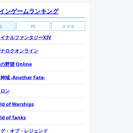
インゲームランキング
合
PC
スマホ
イナルファンタジーXIV
グナロクオンライン
の野望 Online
域 -Another Fate-
カロン
ld of Warships
ld of Tanks
ーグ・オブ・レジェンド