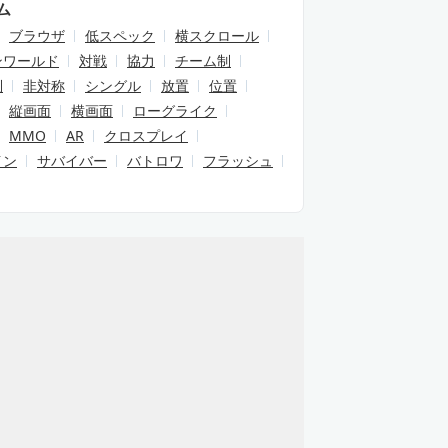
ム
ブラウザ
低スペック
横スクロール
ンワールド
対戦
協力
チーム制
制
非対称
シングル
放置
位置
縦画面
横画面
ローグライク
MMO
AR
クロスプレイ
イン
サバイバー
バトロワ
フラッシュ