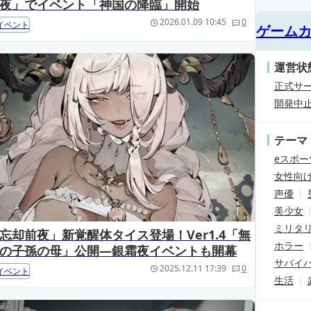
夜」でイベント「神国の降臨」開始
2026.01.09 10:45
0
イベント
ゲーム
運営状
正式サ
開発中
テーマ
eスポー
女性向
声優
美少女
ミリタ
忘却前夜」新覚醒体タイス登場！Ver1.4「無
ホラー
の子孫の母」公開―銀霜夜イベントも開幕
サバイ
2025.12.11 17:39
0
イベント
生活