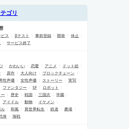
カテゴリ
態
ービス
βテスト
事前登録
開発
休止
止
サービス終了
ツ
かわいい
恋愛
アニメ
ドット絵
け
原作
大人向け
ブロックチェーン
男性声優
女性声優
ストーリー
実写
ファンタジー
SF
ロボット
リー
歴史
戦国
三国志
学園
アイドル
動物
イケメン
バル
和風
異世界転生
鉄道
農場
武侠
海戦