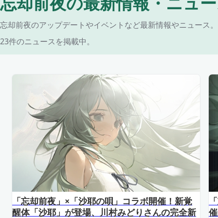
忘却前夜の最新情報・ニュー
忘却前夜のアップデートやイベントなど最新情報やニュース。
23件のニュースを掲載中。
「忘却前夜」×「沙耶の唄」コラボ開催！新覚
「
醒体「沙耶」が登場、川村みどりさんの完全新
催