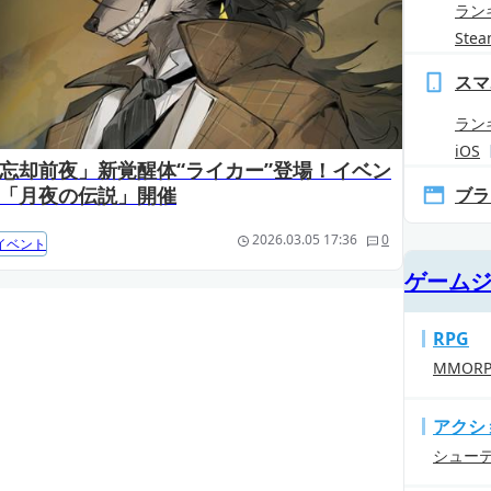
ラン
Ste
スマ
ラン
iOS
忘却前夜」新覚醒体“ライカー”登場！イベン
「月夜の伝説」開催
ブラ
2026.03.05 17:36
0
イベント
ゲーム
RPG
MMOR
アクシ
シュー