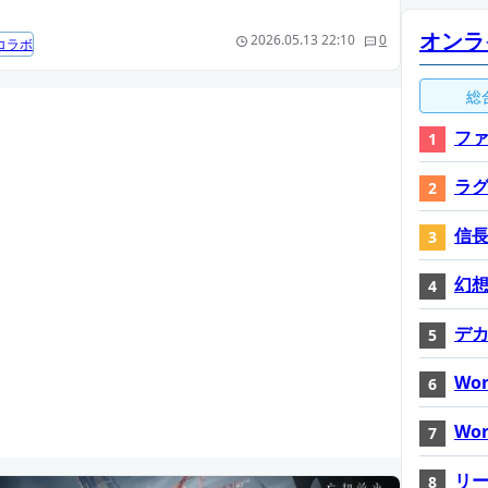
オンラ
2026.05.13 22:10
0
コラボ
総
ファ
ラ
信長
幻想神
デ
Wor
Wor
リ