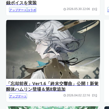
録ボイスを実装
2026.05.30 22:06
0
アップデート
コラボ
「忘却前夜」Ver1.6「終末交響曲」公開！新覚
醒体ハムリン登場＆第8章追加
2026.04.02 22:16
0
アップデート