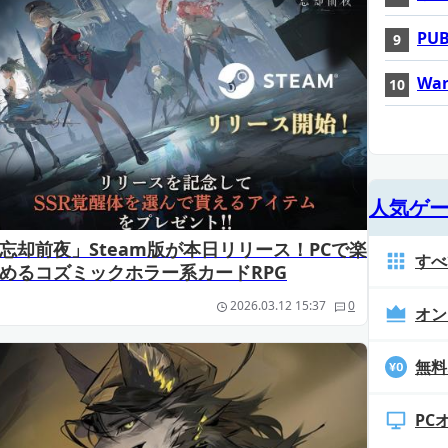
PUB
War
人気ゲ
忘却前夜」Steam版が本日リリース！PCで楽
すべ
めるコズミックホラー系カードRPG
2026.03.12 15:37
0
オン
無料
PC