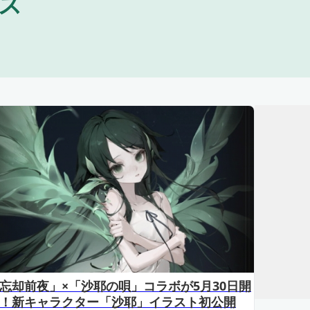
ス
忘却前夜」×「沙耶の唄」コラボが5月30日開
！新キャラクター「沙耶」イラスト初公開