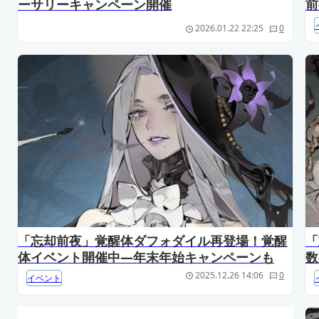
ーサリーキャンペーン開催
前
2026.01.22 22:25
0
「忘却前夜」覚醒体ダフォダイル再登場！覚醒
「
体イベント開催中―年末年始キャンペーンも
数
2025.12.26 14:06
0
イベント