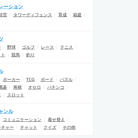
レーション
経営
タワーディフェンス
育成
箱庭
ツ
ー
野球
ゴルフ
レース
テニス
ット
競馬
釣り
ル
ポーカー
TCG
ボード
パズル
囲碁
将棋
オセロ
パチンコ
ロ
スロット
ャンル
コミュニケーション
着せ替え
ンチャー
チャット
クイズ
その他