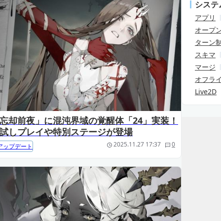
システ
アプリ
オープ
ターン
スキマ
マージ
オフラ
Live2D
忘却前夜」に混沌界域の覚醒体「24」実装！
試しプレイや特別ステージが登場
2025.11.27 17:37
0
アップデート