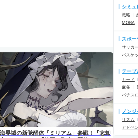
シミュ
戦略
MOBA
スポー
サッカ
バスケ
テーブ
カード
麻雀
パチス
ノンジ
リズム
アドベ
海界域の新覚醒体「ミリアム」参戦！「忘却